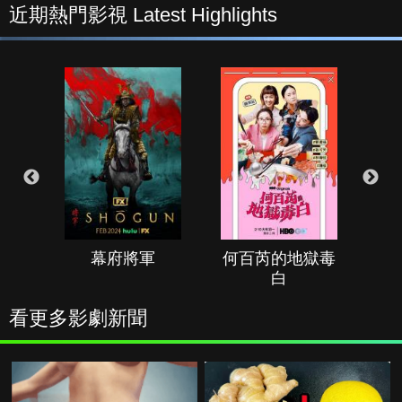
近期熱門影視 Latest Highlights
幕府將軍
何百芮的地獄毒
白
看更多影劇新聞