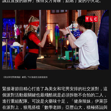
誠且直接的眼神」獲得女方青睞；點燃了愛的小火花。
《美女與宅男澳洲篇》劇照／TLC旅遊生活頻道提供
緊接著節目精心打造了為美女和宅男安排的社交派對，這
個派對活動最關鍵也最殘酷就是必須拆散不合拍的二人，
進行重組配隊。可說是火藥味十足，「健身辣妹」伊萊莎
在派對上，狠甩搭檔「數學老師」亞歷山大，積極搭訕與