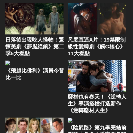
日落後出現吃人怪物！驚
尺度直逼A片！19禁限制
悚美劇《夢魘絕鎮》第二
級性愛韓劇《觸G核心》
季5大看點
11大看點
《飛越比佛利》演員今昔
比一比
廢材也有春天！《逆轉人
生》導演搭檔打造新作
《逆轉廢材人生》
《陰屍路》第九季完結前