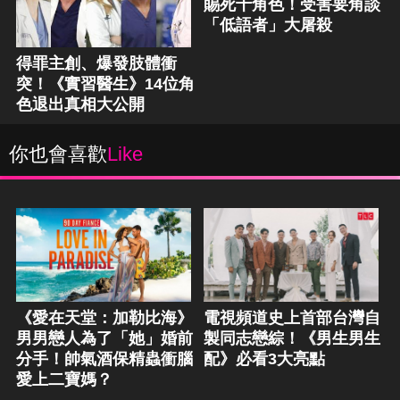
賜死十角色！受害要角談
「低語者」大屠殺
得罪主創、爆發肢體衝
突！《實習醫生》14位角
色退出真相大公開
你也會喜歡
Like
《愛在天堂：加勒比海》
電視頻道史上首部台灣自
男男戀人為了「她」婚前
製同志戀綜！《男生男生
分手！帥氣酒保精蟲衝腦
配》必看3大亮點
愛上二寶媽？