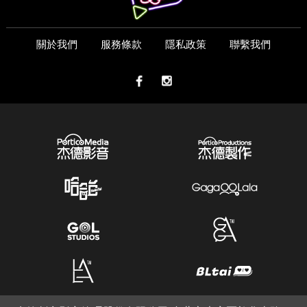
關於我們
服務條款
隱私政策
聯繫我們