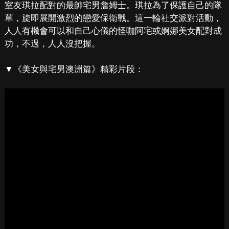
室友琪拉配對的最帥宅男詹姆士。琪拉為了保護自己的隊
草，旋即展開激烈的戀愛保衛戰。這一輪社交派對活動，
人人有機會可以和自己心儀的怪咖阿宅或婀娜美女配對成
功，不過，人人沒把握。
▼《美女與宅男澳洲篇》精彩片段：