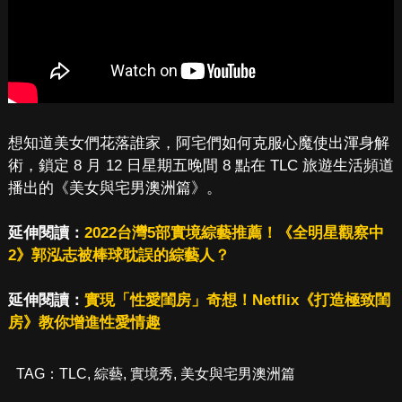
想知道美女們花落誰家，阿宅們如何克服心魔使出渾身解
術，鎖定 8 月 12 日星期五晚間 8 點在 TLC 旅遊生活頻道
播出的《美女與宅男澳洲篇》。
延伸閱讀：
2022台灣5部實境綜藝推薦！《全明星觀察中
2》郭泓志被棒球耽誤的綜藝人？
延伸閱讀：
實現「性愛閨房」奇想！Netflix《打造極致閨
房》教你增進性愛情趣
TAG：
TLC
,
綜藝
,
實境秀
,
美女與宅男澳洲篇