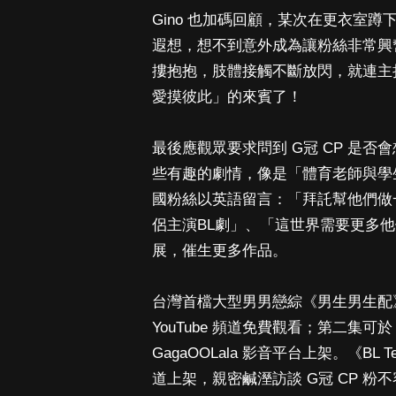
Gino 也加碼回顧，某次在更衣室
遐想，想不到意外成為讓粉絲非常興奮
摟抱抱，肢體接觸不斷放閃，就連主持
愛摸彼此」的來賓了！
最後應觀眾要求問到 G冠 CP 是否
些有趣的劇情，像是「體育老師與學
國粉絲以英語留言：「拜託幫他們做
侶主演BL劇」、「這世界需要更多他
展，催生更多作品。
台灣首檔大型男男戀綜《男生男生配》首
YouTube 頻道免費觀看；第二集可於
GagaOOLala 影音平台上架。《BL T
道上架，親密鹹溼訪談 G冠 CP 粉