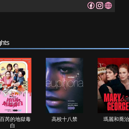
hts
百芮的地獄毒
高校十八禁
瑪麗和喬
白