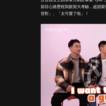
節目心路歷程與默契大考驗，超甜親
登對」、「太可愛了啦」！