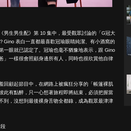
男生男生配》第 10 集中，最受觀眾討論的「G冠大
Gino 表白一直都最喜歡冠瑜眼睛純潔、有小酒窩的
一眼就已認定了。冠瑜也毫不猶豫地表示，跟 Gino
爸」一樣很會照顧身邊所有人，同時也很欣賞他自律
羞回顧起節目中，在網路上被瘋狂分享的「帳篷裸肌
彼此有點醉，只一心想著旅程即將結束，必須把握當
不到，沒想到最後裸身舌吻全都錄，成為觀眾最津津
片段