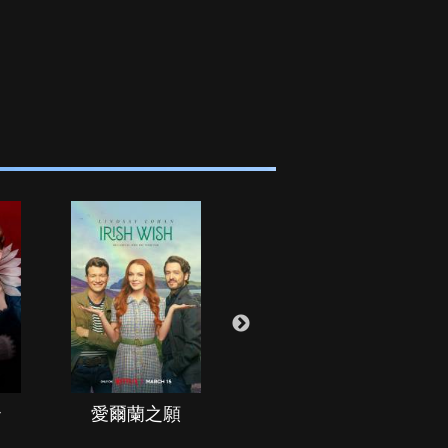
治
愛爾蘭之願
空戰群英