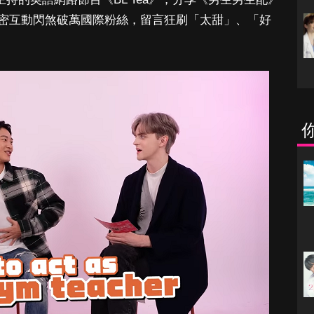
密互動閃煞破萬國際粉絲，留言狂刷「太甜」、「好