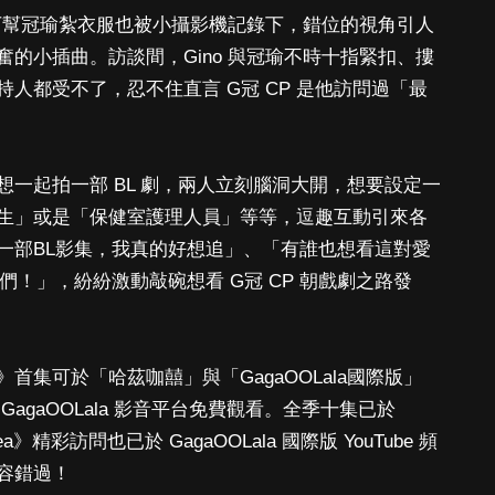
蹲下幫冠瑜紮衣服也被小攝影機記錄下，錯位的視角引人
的小插曲。訪談間，Gino 與冠瑜不時十指緊扣、摟
人都受不了，忍不住直言 G冠 CP 是他訪問過「最
會想一起拍一部 BL 劇，兩人立刻腦洞大開，想要設定一
生」或是「保健室護理人員」等等，逗趣互動引來各
一部BL影集，我真的好想追」、「有誰也想看這對愛
們！」，紛紛激動敲碗想看 G冠 CP 朝戲劇之路發
集可於「哈茲咖囍」與「GagaOOLala國際版」
 GagaOOLala 影音平台免費觀看。全季十集已於
ea》精彩訪問也已於 GagaOOLala 國際版 YouTube 頻
不容錯過！