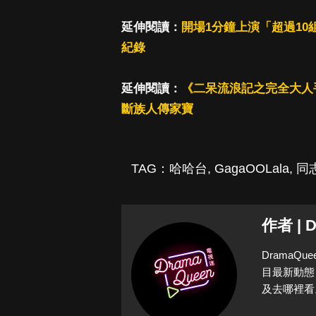
延伸閱讀：
開場1分鐘上演「超過1
紀錄
延伸閱讀：
《二呆流浪記之完全大人
斷族人傳家寶
TAG：
哈哈台
,
GagaOOLala
,
同
作者 | 
Drama
目最新動態
及去哪裡看