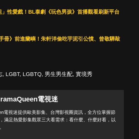
0組」性愛戲！BL泰劇《玩色男孩》首播觀看刷新平台
手冊》前進蘭嶼！朱軒洋偷吃芋泥引公憤、曾敬驊敲
志
,
LGBT
,
LGBTQ
,
男生男生配
,
實境秀
DramaQueen電視迷
Queen電視迷提供歐美影集、台灣影視圈資訊，全方位掌握節
，滿足熱愛影集觀眾三大看需求：看什麼、什麼好看，以
。