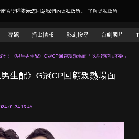
amaQueen電視迷
瀏覽網頁，即表示您同意我們的隱私政策。
了解隱私政策
專題
播出情報
影劇搜尋
台劇國片
T
濕吻！《男生男生配》G冠CP回顧親熱場面「以為鏡頭拍不到」
男生配》G冠CP回顧親熱場面
024-01-24 16:45