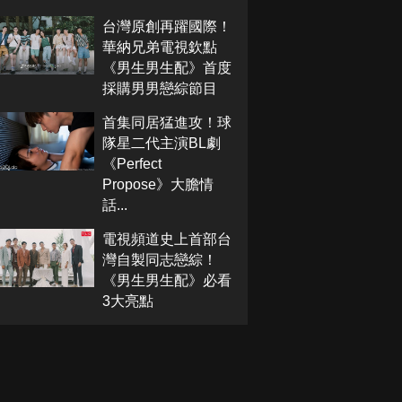
台灣原創再躍國際！
華納兄弟電視欽點
《男生男生配》首度
採購男男戀綜節目
首集同居猛進攻！球
隊星二代主演BL劇
《Perfect
Propose》大膽情
話...
電視頻道史上首部台
灣自製同志戀綜！
《男生男生配》必看
3大亮點