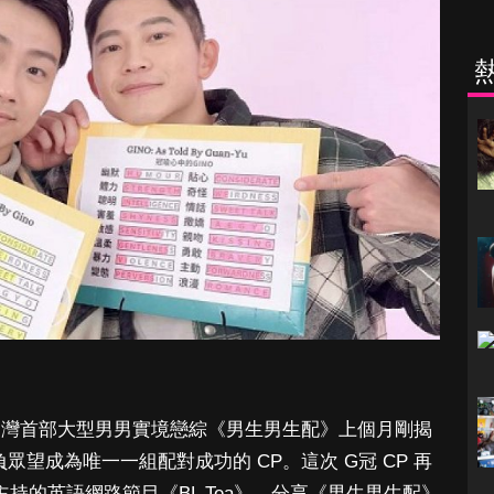
製作的台灣首部大型男男實境戀綜《男生男生配》上個月剛揭
負眾望成為唯一一組配對成功的 CP。這次 G冠 CP 再
 主持的英語網路節目《BL Tea》，分享《男生男生配》