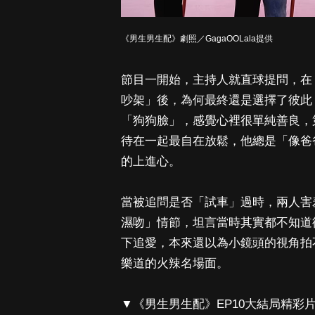
《男生男生配》劇照／GagaOOLala提供
節目一開始，主持人就直球提問，在《
吵架」後，為何最終還是選擇了彼此？
「狗狗臉」，感覺心裡很單純善良，第
待在一起最自在放鬆，他總是「像爸
的上進心。
當被追問是否「試車」過時，兩人害
濕吻」情節，坦言當時其實都不知道
下追愛，本來還以為小鏡頭的視角拍
樂道的火辣名場面。
▼《男生男生配》EP10大結局精彩