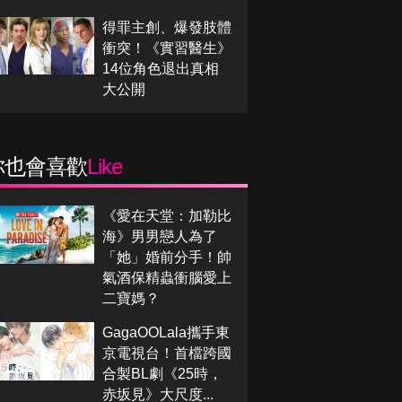
得罪主創、爆發肢體
衝突！《實習醫生》
14位角色退出真相
大公開
你也會喜歡
Like
《愛在天堂：加勒比
海》男男戀人為了
「她」婚前分手！帥
氣酒保精蟲衝腦愛上
二寶媽？
GagaOOLala攜手東
京電視台！首檔跨國
合製BL劇《25時，
赤坂見》大尺度...