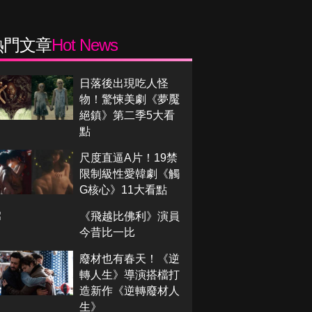
熱門文章
Hot News
日落後出現吃人怪
物！驚悚美劇《夢魘
絕鎮》第二季5大看
點
尺度直逼A片！19禁
限制級性愛韓劇《觸
G核心》11大看點
《飛越比佛利》演員
今昔比一比
廢材也有春天！《逆
轉人生》導演搭檔打
造新作《逆轉廢材人
生》