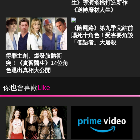
生》導演搭檔打造新作
《逆轉廢材人生》
《陰屍路》第九季完結前
賜死十角色！受害要角談
「低語者」大屠殺
得罪主創、爆發肢體衝
突！《實習醫生》14位角
色退出真相大公開
你也會喜歡
Like