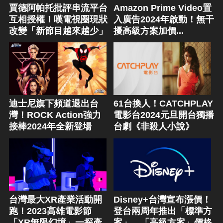
賈德阿帕托批評串流平台
Amazon Prime Video置
互相授權！嘆電視圈現狀
入廣告2024年啟動！無干
改變「新節目越來越少」
擾高級方案加價...
迪士尼旗下頻道退出台
61台換人！CATCHPLAY
灣！ROCK Action強力
電影台2024元旦開台獨播
接棒2024年全新登場
台劇《非殺人小說》
台灣最大XR產業活動開
Disney+台灣宣布漲價！
跑！2023高雄電影節
登台兩周年推出「標準方
「XR無限幻境」一探產
案」、「高級方案」價格