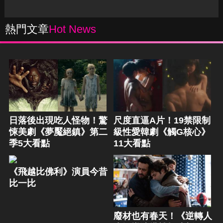
熱門文章
Hot News
日落後出現吃人怪物！驚
尺度直逼A片！19禁限制
悚美劇《夢魘絕鎮》第二
級性愛韓劇《觸G核心》
季5大看點
11大看點
《飛越比佛利》演員今昔
比一比
廢材也有春天！《逆轉人