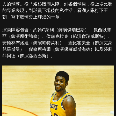
力的球隊。從「洛杉磯湖人隊」到各個球員，從上場比賽
的專業表現，到球員下場後的私生活，看湖人隊打下王
朝，寫下籃球史上輝煌的一章。
演員陣容包含：約翰C萊利（飾演傑瑞巴斯）、昆西以賽
亞（飾演魔術強森）、傑森克拉克（飾演傑瑞威斯特）、
安德林布洛迪（飾演帕特萊利）、蓋比霍夫曼（飾演克萊
兒羅斯曼）、傑森席格爾（飾演保羅威斯海德）以及莎莉
菲爾德（飾演潔西巴斯）。