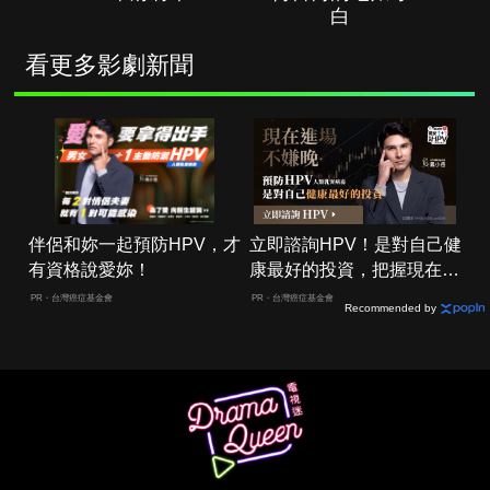
白
看更多影劇新聞
伴侶和妳一起預防HPV，才
立即諮詢HPV！是對自己健
有資格說愛妳！
康最好的投資，把握現在不
嫌晚！
PR・台灣癌症基金會
PR・台灣癌症基金會
Recommended by