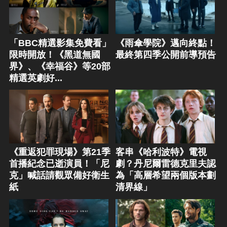
「BBC精選影集免費看」
《雨傘學院》邁向終點！
限時開放！《黑道無國
最終第四季公開前導預告
界》、《幸福谷》等20部
精選英劇好...
《重返犯罪現場》第21季
客串《哈利波特》電視
首播紀念已逝演員！「尼
劇？丹尼爾雷德克里夫認
克」喊話請觀眾備好衛生
為「高層希望兩個版本劃
紙
清界線」