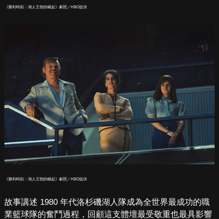
《勝利時刻：湖人王朝的崛起》劇照／HBO提供
《勝利時刻：湖人王朝的崛起》劇照／HBO提供
故事講述 1980 年代洛杉磯湖人隊成為全世界最成功的職
業籃球隊的奮鬥過程，回顧這支體壇最受敬重也最具影響