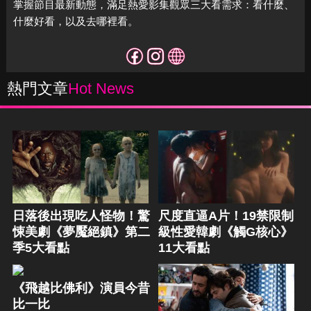
掌握節目最新動態，滿足熱愛影集觀眾三大看需求：看什麼、
什麼好看，以及去哪裡看。
熱門文章
Hot News
日落後出現吃人怪物！驚
尺度直逼A片！19禁限制
悚美劇《夢魘絕鎮》第二
級性愛韓劇《觸G核心》
季5大看點
11大看點
《飛越比佛利》演員今昔
比一比