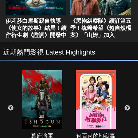
伊莉莎白摩斯親自執導
《黑袍糾察隊》續訂第五
《使女的故事》結局！續
季！統籌希望《超自然檔
作衍生劇《證詞》開發中
案》「山姆」加入
近期熱門影視 Latest Highlights
幕府將軍
何百芮的地獄毒