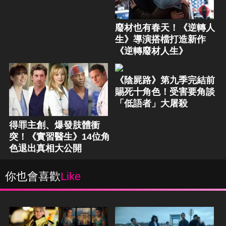
廢材也有春天！《逆轉人
生》導演搭檔打造新作
《逆轉廢材人生》
《陰屍路》第九季完結前
賜死十角色！受害要角談
「低語者」大屠殺
得罪主創、爆發肢體衝
突！《實習醫生》14位角
色退出真相大公開
你也會喜歡
Like