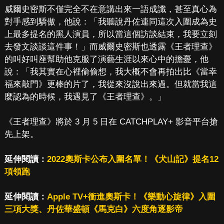
威爾史密斯不僅完全不在意講出來一語成讖，甚至真心為
對手感到驕傲，他說：「我聽說丹佐連同這次入圍成為史
上最多提名的黑人演員，所以當這個訪談結束，我要立刻
去發文談談這件事！」而威爾史密斯也透露《王者理查》
的叫好叫座幫助他克服了演藝生涯以來心中的擔憂，他
說：「我其實在心裡偷偷想，我大概不會再拍出比《當幸
福來敲門》更棒的片了，我從來沒說出來過。但就當我這
麼認為的時候，我遇見了《王者理查》。」
《王者理查》將於 3 月 5 日在 CATCHPLAY+ 影音平台搶
先上架。
延伸閱讀：
2022奧斯卡公布入圍名單！《犬山記》提名12
項領跑
延伸閱讀：
Apple TV+衝進奧斯卡！《樂動心旋律》入圍
三項大獎、丹佐華盛頓《馬克白》六度角逐影帝