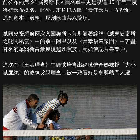
前公布的第 94 屆奧斯卡入圍名單中更是睽違 15 年第三度
獲得影帝提名。此外，本片也入圍了最佳影片、女配角、
原創劇本、剪輯、原創歌曲共六獎項。
威爾史密斯前兩次入圍奧斯卡分別靠著詮釋《威爾史密斯
之叱吒風雲》中的拳王阿里以及《當幸福來敲門》中苦盡
甘來的華爾街富豪展現超凡演技，宛如傳記片專業戶。
這次在《王者理查》中飾演培育出網球傳奇姊妹檔「大小
威廉絲」的教練父親理查，被一致看好是奪獎熱門人選。