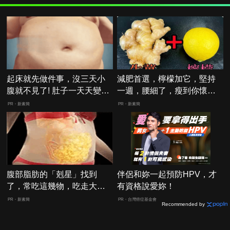
起床就先做件事，沒三天小
減肥首選，檸檬加它，堅持
腹就不見了! 肚子一天天變
一週，腰細了，瘦到你懷疑
小！
人生
PR・新素簡
PR・新素簡
腹部脂肪的「剋星」找到
伴侶和妳一起預防HPV，才
了，常吃這幾物，吃走大肚
有資格說愛妳！
囊，瘦出小蠻腰
PR・新素簡
PR・台灣癌症基金會
Recommended by