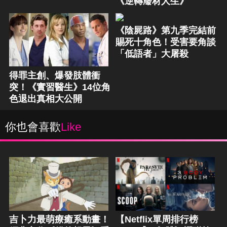
《逆轉廢材人生》
《陰屍路》第九季完結前
賜死十角色！受害要角談
「低語者」大屠殺
得罪主創、爆發肢體衝
突！《實習醫生》14位角
色退出真相大公開
你也會喜歡
Like
吉卜力最萌療癒系動畫！
【Netflix單周排行榜