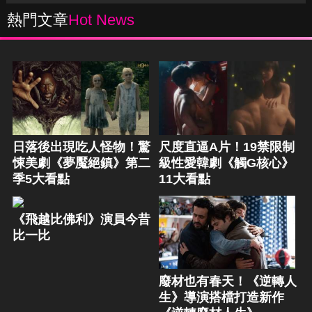
熱門文章
Hot News
日落後出現吃人怪物！驚
尺度直逼A片！19禁限制
悚美劇《夢魘絕鎮》第二
級性愛韓劇《觸G核心》
季5大看點
11大看點
《飛越比佛利》演員今昔
比一比
廢材也有春天！《逆轉人
生》導演搭檔打造新作