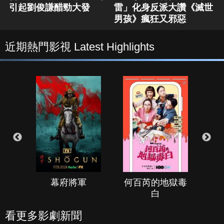
引起劉俊謙醋勁大發
雷」化身反派大讚《滅世
男孩》瘋狂又邪惡
近期熱門影視 Latest Highlights
幕府將軍
何百芮的地獄毒
白
看更多影劇新聞