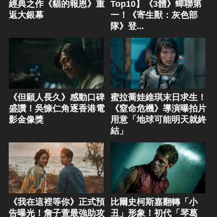
經典之作《貓的報恩》重
Top10】《3體》蟬聯第
返大銀幕
一！《寄生獸：灰色部
隊》登...
《但願人長久》感動口碑
蜜拉喬娃維琪末日求生！
盛讚！吳慷仁角逐香港電
《窒命危機》導演曝拍片
影金像獎
用意「地球可能明天就終
結」
《我在這裡等你》正式預
比爾史柯斯嘉翻轉「小
告曝光！詹子萱最強助攻
丑」形象！初代「琴葛