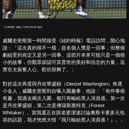
《王者理查》劇照／CATCHPLAY+提供
威爾史密斯第一時間接受《紐約時報》電話訪問，開心地
說：「這次真的很不一樣，提名個人獎是一回事，但整個
劇組受到肯定又是另一回事。這部片本來可能只是一個很
小的故事，但觀眾卻認可其普世的美好和信念的力量，這
實在太振奮人心、歡欣鼓舞了。」
對於這次再度與丹佐華盛頓（Denzel Washington）角逐
小金人，威爾史密斯則自曝入圍趣事，他說：「有件事很
有趣，我過去兩次入圍，都只有輸給黑人演員過。第一次
是丹佐華盛頓，第二次是佛瑞斯惠特克（Forest
Whitaker）。當我還正在跟老婆潔達討論奧斯卡要多元包
容的話題，我才恍然大悟『我只輸給黑人演員過！』。」