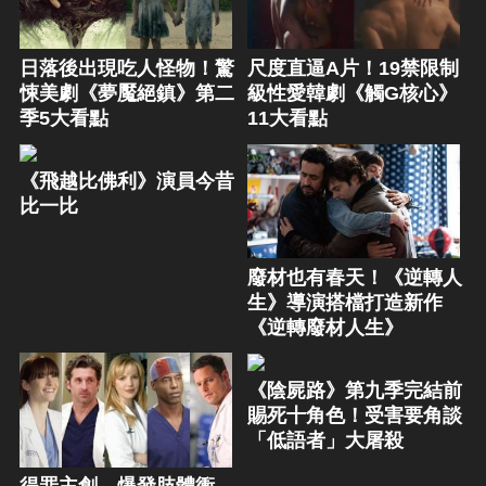
日落後出現吃人怪物！驚
尺度直逼A片！19禁限制
悚美劇《夢魘絕鎮》第二
級性愛韓劇《觸G核心》
季5大看點
11大看點
《飛越比佛利》演員今昔
比一比
廢材也有春天！《逆轉人
生》導演搭檔打造新作
《逆轉廢材人生》
《陰屍路》第九季完結前
賜死十角色！受害要角談
「低語者」大屠殺