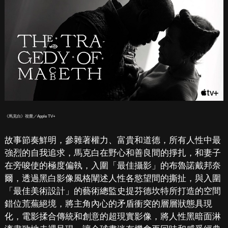
《馬克白》視覺／Apple TV+
故事節奏鮮明，參雜著權力、富貴和道德，所有人性中最
強烈的自我追求，馬克白在野心和善良間的掙扎，和妻子
在旁唆使的極度偏執，入圍「最佳攝影」的布魯諾戴邦奈
爾，透過黑白影像風格闡述人性各慾望間的撕扯，與入圍
「最佳美術設計」的藝術總監史提芬德坎特所打造的空間
錯位荒蕪絕境，將主角內心的矛盾衝突的層層狀態具現
化，電影揉合傳統和創意的超現實影像，將人性黑暗面淋