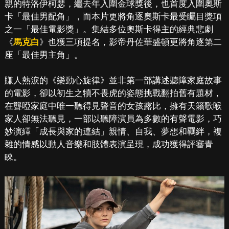
親的特洛伊柯瑟，繼去年入圍金球獎後，也首度入圍奧斯
卡「最佳男配角」，而本片更將角逐奧斯卡最受矚目獎項
之一「最佳電影獎」。集結多位奧斯卡得主的經典悲劇
《
馬克白
》也獲三項提名，影帝丹佐華盛頓更將角逐第二
座「最佳男主角」。
賺人熱淚的《樂動心旋律》並非第一部講述聽障家庭故事
的電影，卻以初生之犢不畏虎的姿態挑戰翻拍舊有題材，
在聾啞家庭中唯一聽得見聲音的女孩露比，擁有天籟歌喉
家人卻無法聽見，一部以聽障演員為多數的有聲電影，巧
妙演繹「成長與家的連結」親情、自我、夢想和羈絆，複
雜的情感以動人音樂和肢體表演呈現，成功獲得評審青
睞。