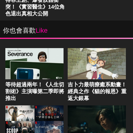
得罪主創、爆發肢體衝
突！《實習醫生》14位角
色退出真相大公開
你也會喜歡
Like
等待超過兩年！《人生切
吉卜力最萌療癒系動畫！
割術》主演曝第二季即將
經典之作《貓的報恩》重
推出
返大銀幕