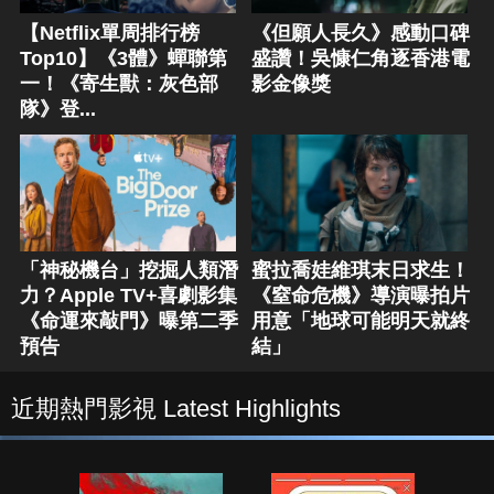
【Netflix單周排行榜
《但願人長久》感動口碑
Top10】《3體》蟬聯第
盛讚！吳慷仁角逐香港電
一！《寄生獸：灰色部
影金像獎
隊》登...
「神秘機台」挖掘人類潛
蜜拉喬娃維琪末日求生！
力？Apple TV+喜劇影集
《窒命危機》導演曝拍片
《命運來敲門》曝第二季
用意「地球可能明天就終
預告
結」
近期熱門影視 Latest Highlights