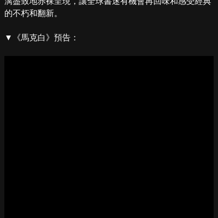
漓盡致地赤裸呈現，讓全球書迷有機會再回味和感受經典
的不朽和翻新。
▼《馬克白》預告：