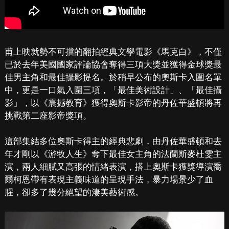
甫上映就勢不可擋的翻拍經典文學電影《馬克白》，不僅
已於去年美國國家評論協會奪得三項大獎並獲得金球獎最
佳男主角和最佳攝影提名。於稍早公布的奧斯卡入圍名單
中，更是一口氣入圍三項，「最佳美術設計」、「最佳攝
影」，以《震撼教育》獲得奧斯卡影帝的丹佐華盛頓將再
挑戰第二座影帝獎項。
這部集結多位奧斯卡得主的經典悲劇，由丹佐華盛頓和去
年才剛以《游牧人生》奪下最佳女主角的法蘭斯麥杜雯主
演，兩人細膩又高張的情緒表演，搭上奧斯卡獲獎導演喬
爾柯恩帶有表現主義味道的呈現手法，暴力場景少了血
腥，卻多了幾分絕望的淒美藝術感。