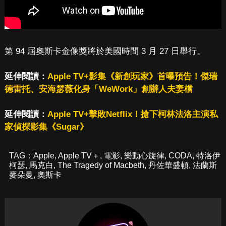
第 94 屆奧斯卡金像獎將於美國時間 3 月 27 日舉行。
延伸閱讀：
Apple TV+影集《新創玩家》首曝預告！傑瑞
德雷托、安海瑟薇化身「WeWork」創辦人夫妻檔
延伸閱讀：
Apple TV+擊敗Netflix！搶下柯林法洛主演私
家偵探影集《Sugar》
TAG：
Apple
,
Apple TV＋
,
電影
,
樂動心旋律
,
CODA
,
特洛伊
柯瑟
,
馬克白
,
The Tragedy of Macbeth
,
丹佐華盛頓
,
法蘭斯
麥朵曼
,
奧斯卡