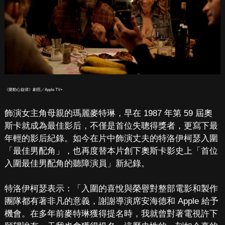
《樂動心旋律》劇照／Apple TV+
飾演女主角母親的瑪麗麥特琳，早在 1987 年第 59 屆奧
斯卡就成為最佳影后，不僅是首位失聰得獎者，更寫下最
年輕的影后紀錄。如今在片中飾演丈夫的特洛伊柯瑟入圍
「最佳男配角」，也再度替本片創下奧斯卡影史上「首位
入圍最佳男配角的聽障演員」新紀錄。
特洛伊柯瑟表示：「入圍的喜悅與榮譽對整部電影和製作
團隊都有著非凡的意義，謝謝導演席安海德和 Apple 給予
機會。在多年前麥特琳獲得提名時，我就曾對著電視許下