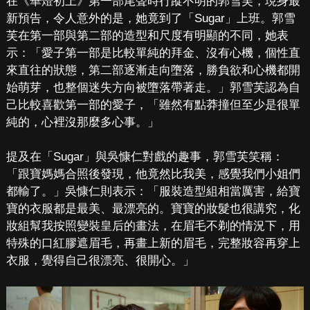
在《華燈初上》第一部尾聲時行蹤不明的郭雪芙，現身最
新預告，令人意外的是，她竟到了「Sugar」上班。郭雪
芙在第一部與第二部的造型和尺度有明顯的不同，她表
示：「愛子第一部是比較單純的拜金、沒有心機，個性直
來直往的狀態，第二部逐漸走向墮落，勝負欲和心機都開
始萌芽，也整個迷失方向被墮落帶著走。」郭雪芙認為自
己比較喜歡第一部的愛子，「雖然有點莽撞但至少是很單
純的，心裡沒那麼多心事。」
提及在「Sugar」與吳慷仁對戲的趣事，郭雪芙笑稱：
「跟寶媽媽合照後發現，他竟然比我美，感覺我們小姐們
都輸了。」吳慷仁則表示：「服裝造型組相當厲害，給寶
寶的衣服都是最美、最漂亮的。寶寶的妝髮也很講究，化
妝組幫我按照變裝皇后的畫法，在眉毛不剃的情況下，用
特殊的口紅膠遮眉毛，再畫上新的眉毛，完整妝容再穿上
衣服，覺得自己很漂亮、很開心。」