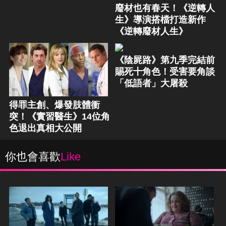
廢材也有春天！《逆轉人
生》導演搭檔打造新作
《逆轉廢材人生》
《陰屍路》第九季完結前
賜死十角色！受害要角談
「低語者」大屠殺
得罪主創、爆發肢體衝
突！《實習醫生》14位角
色退出真相大公開
你也會喜歡
Like