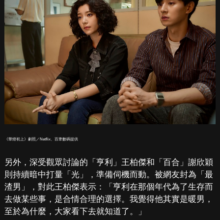
《華燈初上》劇照／Netflix、百聿數碼提供
另外，深受觀眾討論的「亨利」王柏傑和「百合」謝欣穎
則持續暗中打量「光」，準備伺機而動。被網友封為「最
渣男」，對此王柏傑表示：「亨利在那個年代為了生存而
去做某些事，是合情合理的選擇。我覺得他其實是暖男，
至於為什麼，大家看下去就知道了。」