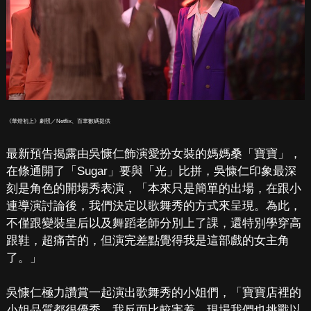
《華燈初上》劇照／Netflix、百聿數碼提供
最新預告揭露由吳慷仁飾演愛扮女裝的媽媽桑「寶寶」，
在條通開了「Sugar」要與「光」比拼，吳慷仁印象最深
刻是角色的開場秀表演，「本來只是簡單的出場，在跟小
連導演討論後，我們決定以歌舞秀的方式來呈現。為此，
不僅跟變裝皇后以及舞蹈老師分別上了課，還特別學穿高
跟鞋，超痛苦的，但演完差點覺得我是這部戲的女主角
了。」
吳慷仁極力讚賞一起演出歌舞秀的小姐們，「寶寶店裡的
小姐品質都很優秀，我反而比較害羞，現場我們也挑戰以