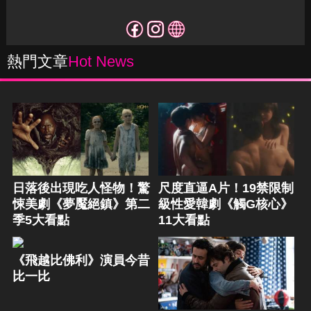
熱門文章
Hot News
日落後出現吃人怪物！驚
尺度直逼A片！19禁限制
悚美劇《夢魘絕鎮》第二
級性愛韓劇《觸G核心》
季5大看點
11大看點
《飛越比佛利》演員今昔
比一比