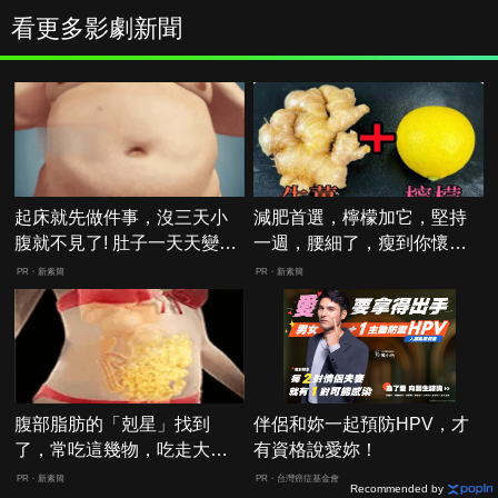
看更多影劇新聞
起床就先做件事，沒三天小
減肥首選，檸檬加它，堅持
腹就不見了! 肚子一天天變
一週，腰細了，瘦到你懷疑
小！
人生
PR・新素簡
PR・新素簡
腹部脂肪的「剋星」找到
伴侶和妳一起預防HPV，才
了，常吃這幾物，吃走大肚
有資格說愛妳！
囊，瘦出小蠻腰
PR・新素簡
PR・台灣癌症基金會
Recommended by