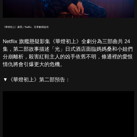
《華燈初上》劇照／Netflix、百聿數碼提供
Netflix 旗艦懸疑影集《華燈初上》全劇分為三部曲共 24
集，第二部故事描述「光」日式酒店面臨媽媽桑和小姐們
分崩離析，殺害紅鞋主人的凶手依舊不明，條通裡的愛恨
情仇將會引爆更大的危機。
▼《華燈初上》第二部預告：