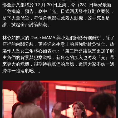
部全新八集將於 12 月 30 日上架，今（28）日曝光最新
「危機篇」預告，劇中「光」日式酒店發生紅鞋命案後，
留下大量伏筆，每個角色都埋藏殺人動機，凶手究竟是
誰，掀起全台討論熱潮。
林心如飾演的 Rose MAMA 與小姐們關係分崩離析，除了
店裡的內鬨分歧，更將迎來生意上的最強勁敵吳慷仁。總
製作人暨女主角林心如表示：「第二部會讓觀眾更加了解
主角們的背景與犯案動機，新角色的加入也將為『光』帶
來更大的危機，很期待觀眾們的反應，邀請大家不妨一邊
跨年一邊追劇吧。」