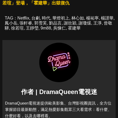
若瑄」登場，「霍建華」出獄復仇
TAG：
Netflix
,
台劇
,
時代
,
華燈初上
,
林心如
,
楊祐寧
,
楊謹華
,
鳳小岳
,
張軒睿
,
郭雪芙
,
劉品言
,
謝欣穎
,
謝瓊煖
,
王淨
,
曾敬
驊
,
徐若瑄
,
王靜瑩
,
9m88
,
吳慷仁
,
霍建華
作者 | DramaQueen電視迷
DramaQueen電視迷提供歐美影集、台灣影視圈資訊，全方位
掌握節目最新動態，滿足熱愛影集觀眾三大看需求：看什麼、
什麼好看，以及去哪裡看。