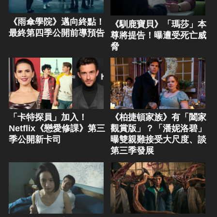
《雨傘學院》邁向終點！
《馴鹿寶貝》「瑪莎」本
最終第四季公開前導預告
尊將提告！曝遭受死亡威
脅
「卡特探員」加入！
《柏捷頓家族》有「闔家
Netflix《戀愛修課》第三
觀賞版」？「潘妮洛碧」
季公開新卡司
曝雙親難接受大尺度、談
第三季發展