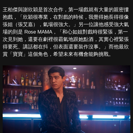
王柏傑與謝欣穎是首次合作，第一場戲就有大量的親密摟
抱戲，「欣穎很專業，在對戲的時候，我覺得她長得很像
張姐（張艾嘉），氣場很強大。」另一位讓他感受強大氣
場的則是 Rose MAMA，「和心如姐對戲時很緊張，第一
次見到她，還要在劇裡很霸氣地跟她點酒，其實心裡緊張
得要死、講話都在抖，但表面還要裝作沒事。」而他最欣
賞「寶寶」這個角色，希望未來有機會能夠挑戰。