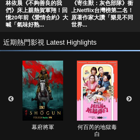
林依晨《不夠善良的我
《寄生獸：灰色部隊》衝
們》床上親熱賀軍翔！回
上Netflix台灣榜第二名！
憶20年前《愛情合約》大
原著作家大讚「樂見不同
喊「氣味好熟...
世界...
近期熱門影視 Latest Highlights
幕府將軍
何百芮的地獄毒
白