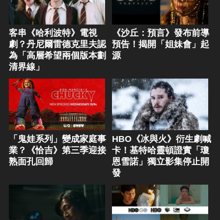
客串《哈利波特》電視
《沙丘：預言》發布前導
劇？丹尼爾雷德克里夫認
預告！揭開「姐妹會」起
為「高層希望兩個版本劃
源
清界線」
「鬼娃系列」變成家庭事
HBO《冰與火》衍生劇喊
業？《恰吉》第三季迎接
卡！基特哈靈頓證實「瓊
熟面孔回歸
恩雪諾」獨立影集停止開
發