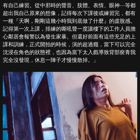
有自己練習。從中邪時的聲音、肢體、表情、眼神⋯等都
超出我自己原來的想像，記得每次下課後或練習完，都有
一種『天啊，剛剛這幾小時我到底做了什麼』的虛脫感。
記得第一次上課，排練的嘶吼聲一度讓樓下的工作人員擔
心鄰居會報警以為發生家暴。但還好前面有這些充足的上
課和訓練，正式開拍的時候，演的超過癮，當下可以完全
沈浸在角色的狀態裡，也因為當下太入戲導致背部瘀青我
完全沒發現，休息一陣子才慢慢散掉。」