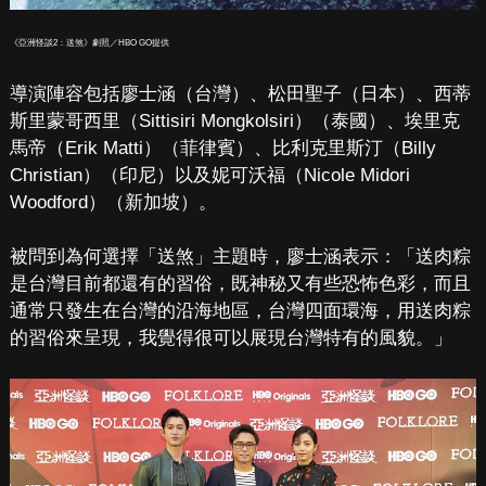
《亞洲怪談2：送煞》劇照／HBO GO提供
導演陣容包括廖士涵（台灣）、松田聖子（日本）、西蒂
斯里蒙哥西里（Sittisiri Mongkolsiri）（泰國）、埃里克
馬帝（Erik Matti）（菲律賓）、比利克里斯汀（Billy
Christian）（印尼）以及妮可沃福（Nicole Midori
Woodford）（新加坡）。
被問到為何選擇「送煞」主題時，廖士涵表示：「送肉粽
是台灣目前都還有的習俗，既神秘又有些恐怖色彩，而且
通常只發生在台灣的沿海地區，台灣四面環海，用送肉粽
的習俗來呈現，我覺得很可以展現台灣特有的風貌。」