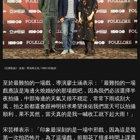
《亞洲怪談2：送煞》導演與主演／HBO GO提供
至於最難拍的一場戲，導演廖士涵表示：「最難拍的一場
戲應該是海邊火燒婚紗的那場戲吧，因為我們必須選擇半
夜拍攝，中部海邊的天氣又很不穩定，常常下雨或刮大
風，拍之前都還會跟神明祈求希望保佑我們當天可以拍攝
順利，果不其然，當天真的是我一喊收工就下起大雨！」
宋芸樺表示：「印象最深刻的是一場中邪戲，因為這是我
第一次拍恐怖片，為了這場戲，前期花了很多時間上課還