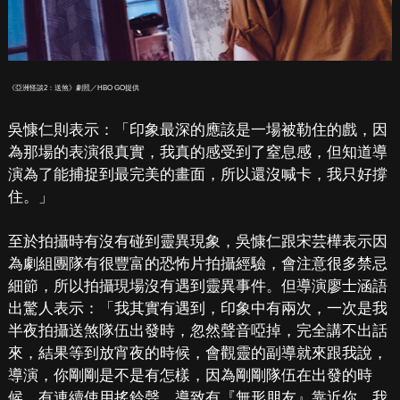
《亞洲怪談2：送煞》劇照／HBO GO提供
吳慷仁則表示：「印象最深的應該是一場被勒住的戲，因
為那場的表演很真實，我真的感受到了窒息感，但知道導
演為了能捕捉到最完美的畫面，所以還沒喊卡，我只好撐
住。」
至於拍攝時有沒有碰到靈異現象，吳慷仁跟宋芸樺表示因
為劇組團隊有很豐富的恐怖片拍攝經驗，會注意很多禁忌
細節，所以拍攝現場沒有遇到靈異事件。但導演廖士涵語
出驚人表示：「我其實有遇到，印象中有兩次，一次是我
半夜拍攝送煞隊伍出發時，忽然聲音啞掉，完全講不出話
來，結果等到放宵夜的時候，會觀靈的副導就來跟我說，
導演，你剛剛是不是有怎樣，因為剛剛隊伍在出發的時
候，有連續使用搖鈴聲，導致有『無形朋友』靠近你，我