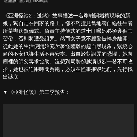
《亞洲怪談2：送煞》劇照／HBO GO提供
《亞洲怪談2：送煞》故事描述一名剛離開婚禮現場的新
娘，獨自走在回家的路上，卻不巧撞見當地替自縊往生者
所舉辦送煞儀式。負責主持儀式的道士叮囑她必須遵循其
習俗，否則將遭受詛咒。然而女子竟不顧警告轉身離開。
從此她的生活便開始充斥著怪陸離的超自然現象，縈繞心
頭的不安也讓生活不再安寧。出自於對詛咒的恐懼，她向
廟裡的師父尋求協助。沒想到局勢卻越演越烈一發不可收
拾，她也被迫跟時間賽跑，必須在怪事摧毀她前，先行找
出謎底。
▼《亞洲怪談》第二季預告：