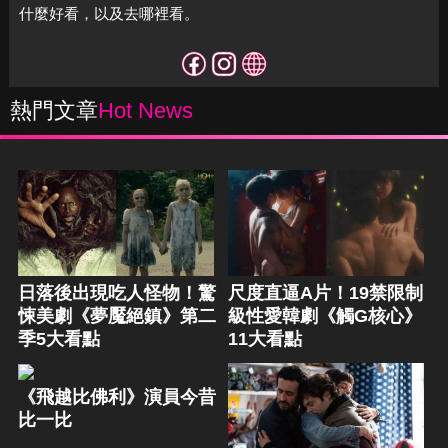
什麼好看，以及去哪裡看。
熱門文章
Hot News
日落後出現吃人怪物！驚
尺度直逼A片！19禁限制
悚美劇《夢魘絕鎮》第二
級性愛韓劇《觸G核心》
季5大看點
11大看點
《飛越比佛利》演員今昔
比一比