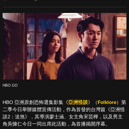
HBO GO
HBO 亞洲原創恐怖選集影集《
亞洲怪談
》（
Folklore
）第
二季今日舉辦媒體宣傳活動，作為首發的台灣篇《亞洲怪
談2：送煞》，其導演廖士涵、女主角宋芸樺，以及男主
角吳慷仁今日一同出席此活動，為首播揭開序幕。