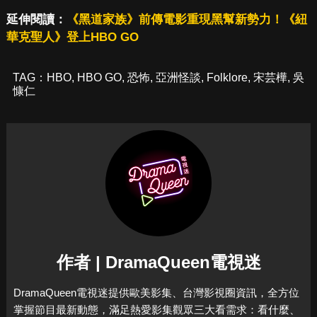
延伸閱讀：
《黑道家族》前傳電影重現黑幫新勢力！《紐
華克聖人》登上HBO GO
TAG：
HBO
,
HBO GO
,
恐怖
,
亞洲怪談
,
Folklore
,
宋芸樺
,
吳
慷仁
作者 | DramaQueen電視迷
DramaQueen電視迷提供歐美影集、台灣影視圈資訊，全方位
掌握節目最新動態，滿足熱愛影集觀眾三大看需求：看什麼、