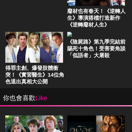
廢材也有春天！《逆轉人
生》導演搭檔打造新作
《逆轉廢材人生》
《陰屍路》第九季完結前
賜死十角色！受害要角談
「低語者」大屠殺
得罪主創、爆發肢體衝
突！《實習醫生》14位角
色退出真相大公開
你也會喜歡
Like