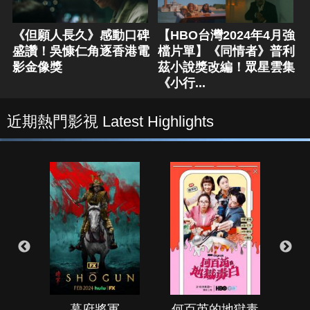
《但願人長久》感動口碑
【HBO台灣2024年4月強
盛讚！吳慷仁角逐香港電
檔片單】《同情者》普利
影金像獎
茲小說獎改編！眾星雲集
《小行...
近期熱門影視 Latest Highlights
幕府將軍
何百芮的地獄毒