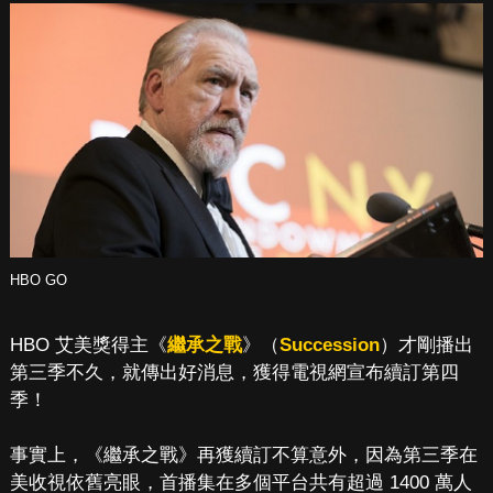
HBO GO
HBO 艾美獎得主《
繼承之戰
》（
Succession
）才剛播出
第三季不久，就傳出好消息，獲得電視網宣布續訂第四
季！
事實上，《繼承之戰》再獲續訂不算意外，因為第三季在
美收視依舊亮眼，首播集在多個平台共有超過 1400 萬人