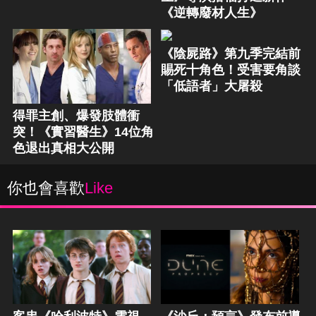
《逆轉廢材人生》
《陰屍路》第九季完結前
賜死十角色！受害要角談
「低語者」大屠殺
得罪主創、爆發肢體衝
突！《實習醫生》14位角
色退出真相大公開
你也會喜歡
Like