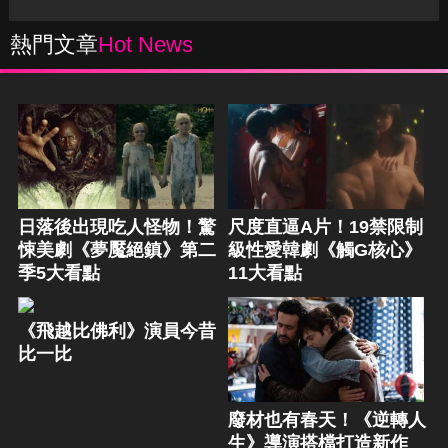
熱門文章
Hot News
日落後出現吃人怪物！驚
尺度直逼A片！19禁限制
悚美劇《夢魘絕鎮》第二
級性愛韓劇《觸G核心》
季5大看點
11大看點
《飛越比佛利》演員今昔
比一比
廢材也有春天！《逆轉人
生》導演搭檔打造新作