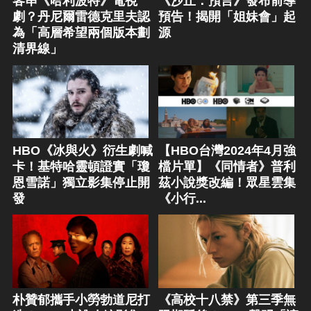
客串《哈利波特》電視
《沙丘：預言》發布前導
劇？丹尼爾雷德克里夫認
預告！揭開「姐妹會」起
為「高層希望兩個版本劃
源
清界線」
HBO《冰與火》衍生劇喊
【HBO台灣2024年4月強
卡！基特哈靈頓證實「瓊
檔片單】《同情者》普利
恩雪諾」獨立影集停止開
茲小說獎改編！眾星雲集
發
《小行...
朴贊郁攜手小勞勃道尼打
《高校十八禁》第三季無