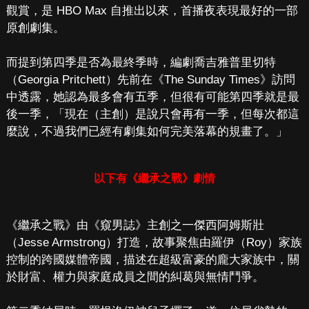
觀賞，是 HBO Max 自推出以來，首播夜表現最好的一部
原創劇集。
而提到第四季是否為最終季時，編劇喬吉雅普里切特
（Georgia Pritchett）先前在《The Sunday Times》訪問
中透露，她認為最多會有五季，但很有可能第四季就是最
後一季，「現在（主創）是說只會再有一季，但每次都這
麼說，不過我們已經有劇集如何完美落幕的規畫了。」
以下有《繼承之戰》劇情
《繼承之戰》由《窺男誌》主創之一傑西阿姆斯壯
（Jesse Armstrong）打造，故事聚焦由羅伊（Roy）家族
控制的跨國媒體帝國，描述在超級富豪的龐大家族中，關
於財富、權力與家庭成員之間的糾葛與無情鬥爭。