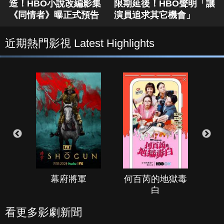
造！HBO小說改編影集
限期延後！HBO聲明「讓
《同情者》曝正式預告
演員追求其它機會」
近期熱門影視 Latest Highlights
幕府將軍
何百芮的地獄毒
白
看更多影劇新聞