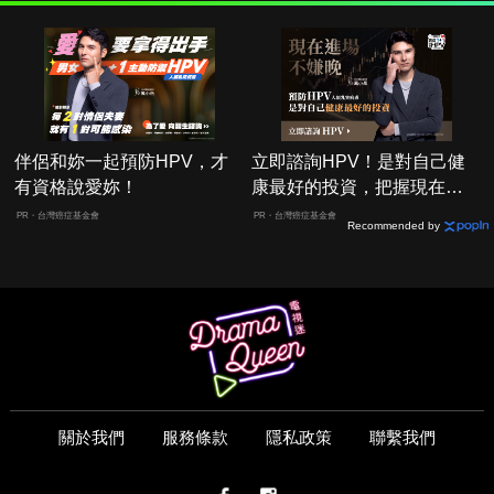
伴侶和妳一起預防HPV，才
立即諮詢HPV！是對自己健
有資格說愛妳！
康最好的投資，把握現在不
嫌晚！
PR・台灣癌症基金會
PR・台灣癌症基金會
Recommended by
關於我們
服務條款
隱私政策
聯繫我們