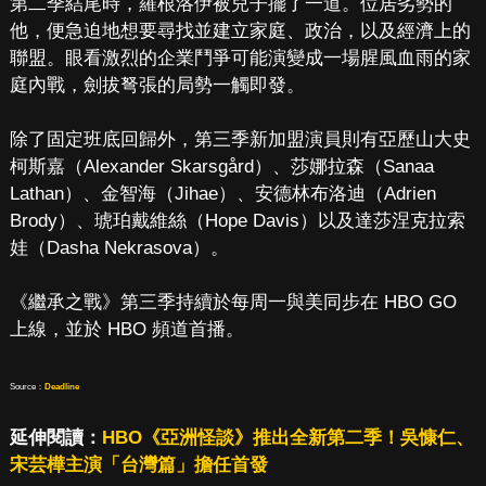
第二季結尾時，羅根洛伊被兒子擺了一道。位居劣勢的
他，便急迫地想要尋找並建立家庭、政治，以及經濟上的
聯盟。眼看激烈的企業鬥爭可能演變成一場腥風血雨的家
庭內戰，劍拔弩張的局勢一觸即發。
除了固定班底回歸外，第三季新加盟演員則有亞歷山大史
柯斯嘉（Alexander Skarsgård）、莎娜拉森（Sanaa
Lathan）、金智海（Jihae）、安德林布洛迪（Adrien
Brody）、琥珀戴維絲（Hope Davis）以及達莎涅克拉索
娃（Dasha Nekrasova）。
《繼承之戰》第三季持續於每周一與美同步在 HBO GO
上線，並於 HBO 頻道首播。
Source：
Deadline
延伸閱讀：
HBO《亞洲怪談》推出全新第二季！吳慷仁、
宋芸樺主演「台灣篇」擔任首發