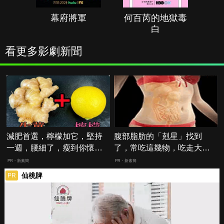
幕府將軍
何百芮的地獄毒
白
看更多影劇新聞
減肥首選，檸檬加它，堅持
腹部脂肪的「剋星」找到
一週，腰細了，瘦到你懷疑
了，常吃這幾物，吃走大肚
人生
囊，瘦出小蠻腰
PR・新素簡
PR・新素簡
仙桃牌
PR