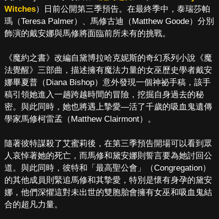
Witches
）日前公開第三季預告。在最終季中，泰瑞莎帕
瑪（Teresa Palmer）、馬修古迪（Matthew Goode）分別
飾演的戴安娜與馬修將面臨前所未有的挑戰。
《魔約之書》改編自黛博拉哈克妮斯的奇幻系列小說《魔
法覺醒》三部曲，描述擁有魔法力量的女巫歷史學者戴安
娜畢夏普（Diana Bishop）意外發現一個神祕手稿，該手
稿引領她進入一趟跨越時間的冒險，挖掘自身過去的秘
密。與此同時，她也將遇上摯愛—活了千歲的吸血鬼遺傳
學家馬修柯雷孟（Matthew Clairmont）。
隨著彼特謀殺了艾蜜莉後，在第三季預告開場可以看到眾
人哀悼著她的死亡，而馬修和黛安娜則誓言要為她討回公
道。與此同時，彼特和「最高聖公會」（Congregation）
的其他成員則緊追馬修和其摯愛，特別是懷有身孕的黛安
娜，他們深懼這對未出世的雙胞胎會擁有女巫和吸血鬼結
合的超凡力量。