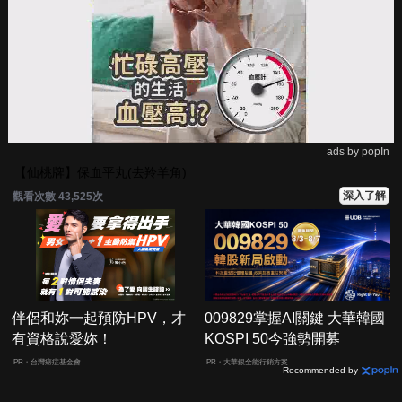
ads by popIn
【仙桃牌】保血平丸(去羚羊角)
深入了解
觀看次數 43,525次
伴侶和妳一起預防HPV，才
009829掌握AI關鍵 大華韓國
有資格說愛妳！
KOSPI 50今強勢開募
PR・台灣癌症基金會
PR・大華銀全能行銷方案
Recommended by