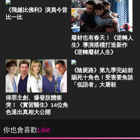
《飛越比佛利》演員今昔
比一比
廢材也有春天！《逆轉人
生》導演搭檔打造新作
《逆轉廢材人生》
《陰屍路》第九季完結前
賜死十角色！受害要角談
「低語者」大屠殺
得罪主創、爆發肢體衝
突！《實習醫生》14位角
色退出真相大公開
你也會喜歡
Like