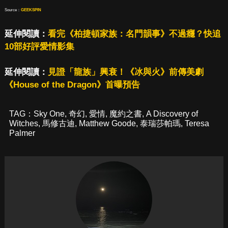
Source：
GEEKSPIN
延伸閱讀：
看完《柏捷頓家族：名門韻事》不過癮？快追
10部好評愛情影集
延伸閱讀：
見證「龍族」興衰！《冰與火》前傳美劇
《House of the Dragon》首曝預告
TAG：
Sky One
,
奇幻
,
愛情
,
魔約之書
,
A Discovery of
Witches
,
馬修古迪
,
Matthew Goode
,
泰瑞莎帕瑪
,
Teresa
Palmer