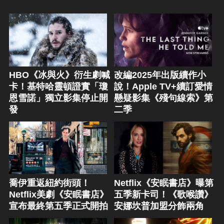
HBO《冰與火》衍生劇喊
改編2025年出版續作小
卡！基特哈靈頓證實「瓊
說！Apple TV+續訂愛情
恩雪諾」獨立影集停止開
懸疑影集《殘句線索》第
發
二季
喬伊重返紐約街頭！
Netflix《安眠書店》曝第
Netflix美劇《安眠書店》
五季新卡司！《歌喉讚》
宣布最終第五季正式開拍
安娜坎普加盟分飾兩角