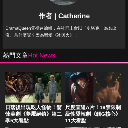
作者 | Catherine
DramaQueen電視迷編輯，在社群上會以「史塔克」為名出
沒。為什麼呢？因為我愛《冰與火》！
熱門文章
Hot News
日落後出現吃人怪物！驚
尺度直逼A片！19禁限制
悚美劇《夢魘絕鎮》第二
級性愛韓劇《觸G核心》
季5大看點
11大看點