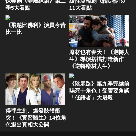
悚美劇《夢魘絕鎮》第二
級性愛韓劇《觸G核心》
季5大看點
11大看點
《飛越比佛利》演員今昔
比一比
廢材也有春天！《逆轉人
生》導演搭檔打造新作
《逆轉廢材人生》
《陰屍路》第九季完結前
賜死十角色！受害要角談
「低語者」大屠殺
得罪主創、爆發肢體衝
突！《實習醫生》14位角
色退出真相大公開