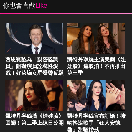
你也會喜歡
Like
西恩賓認為「親密協調
凱特丹寧絲主演美劇《娃
員」阻礙演員詮釋性愛
娃臉》遭取消！不再推出
戲！好萊塢女星發聲反駁
第三季
凱特丹寧絲攜《娃娃臉》
凱特丹寧絲宣布訂婚！擁
回歸！第二季上線日公開
吻搖滾歌手「狂人安德
魯」甜曬婚戒