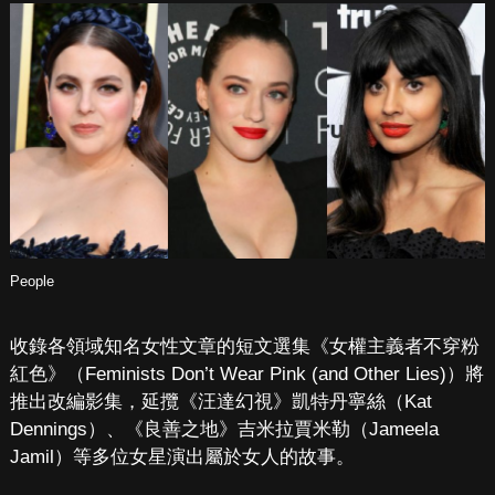
People
收錄各領域知名女性文章的短文選集《女權主義者不穿粉
紅色》（Feminists Don’t Wear Pink (and Other Lies)）將
推出改編影集，延攬《汪達幻視》凱特丹寧絲（Kat
Dennings）、《良善之地》吉米拉賈米勒（Jameela
Jamil）等多位女星演出屬於女人的故事。