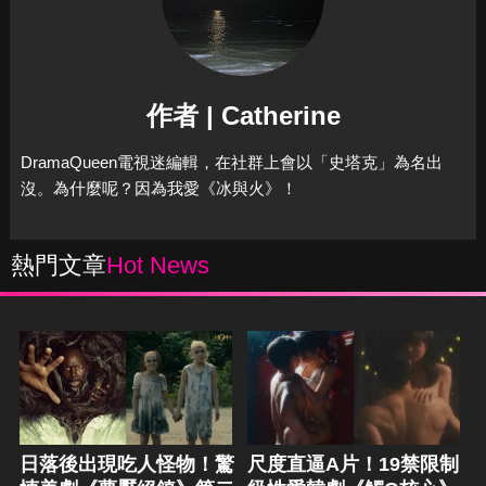
作者 | Catherine
DramaQueen電視迷編輯，在社群上會以「史塔克」為名出
沒。為什麼呢？因為我愛《冰與火》！
熱門文章
Hot News
日落後出現吃人怪物！驚
尺度直逼A片！19禁限制