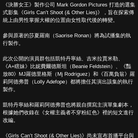
《決勝女王》製作公司 Mark Gordon Pictures 打造的選集
式影集《Girls Can’t Shoot (& Other Lies)》，旨在探索傳
統上由男性掌握大權的位置由女性取代後的轉變。
參與原著的莎夏羅南（Saorise Ronan）將為試播集的執
行製作。
此次公開的演員群包括凱特丹寧絲、吉米拉賈米勒、
《A+瞎妹》比妮費爾德斯坦（Beanie Feldstein）、《豔
放80》MJ羅德里格斯（Mj Rodriguez）和《百萬負翁》羅
莉阿德弗普（Lolly Adefope）都將擔任其演出該集的執行
製作。
凱特丹寧絲和羅莉阿德弗普也將親自撰寫主演單集劇本，
根據她們收錄在《女權主義者不穿粉紅色》裡的短文進行
改編。
《Girls Can’t Shoot (& Other Lies)》尚未宣布首播平台與