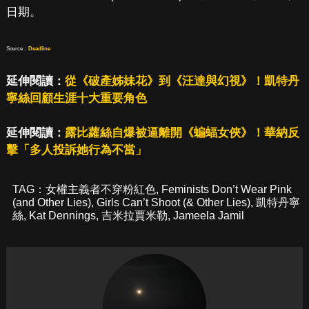
日期。
Source：
Deadline
延伸閱讀：
從《破產姊妹花》到《汪達與幻視》！凱特丹
寧絲回顧生涯十大重要角色
延伸閱讀：
露比蘿絲自爆被逼離開《蝙蝠女俠》！華納反
擊「多人投訴她行為不當」
TAG：
女權主義者不穿粉紅色
,
Feminists Don’t Wear Pink
(and Other Lies)
,
Girls Can’t Shoot (& Other Lies)
,
凱特丹寧
絲
,
Kat Dennings
,
吉米拉賈米勒
,
Jameela Jamil