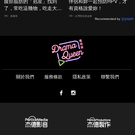
腹部脂肪的「剋星」找到
伴侶和妳一起預防HPV，才
了，常吃這幾物，吃走大肚
有資格說愛妳！
囊，瘦出小蠻腰
PR・新素簡
PR・台灣癌症基金會
Recommended by
關於我們
服務條款
隱私政策
聯繫我們