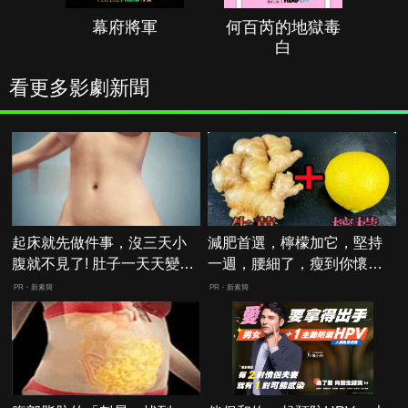
幕府將軍
何百芮的地獄毒
白
看更多影劇新聞
起床就先做件事，沒三天小
減肥首選，檸檬加它，堅持
腹就不見了! 肚子一天天變
一週，腰細了，瘦到你懷疑
小！
人生
PR・新素簡
PR・新素簡