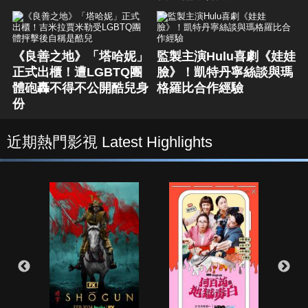
《良善之地》「塔哈妮」
監製主演Hulu喜劇《娃娃
正式出櫃！遭LGBTQ團
臉》！凱特丹寧絲談與瑪
體砲轟不得不公開酷兒身
格羅比合作經驗
份
近期熱門影視 Latest Highlights