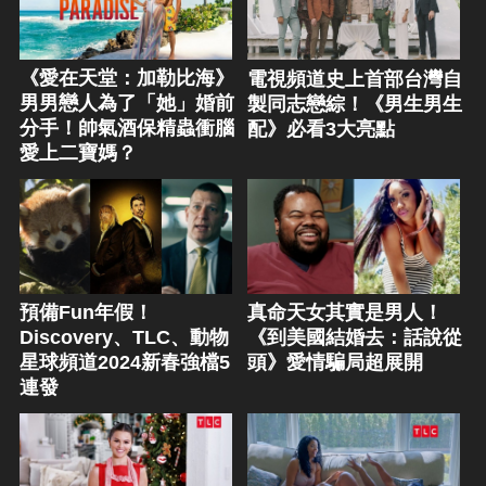
《愛在天堂：加勒比海》
電視頻道史上首部台灣自
男男戀人為了「她」婚前
製同志戀綜！《男生男生
分手！帥氣酒保精蟲衝腦
配》必看3大亮點
愛上二寶媽？
預備Fun年假！
真命天女其實是男人！
Discovery、TLC、動物
《到美國結婚去：話說從
星球頻道2024新春強檔5
頭》愛情騙局超展開
連發