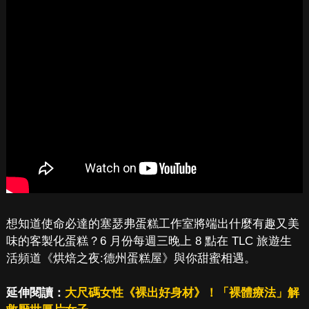
想知道使命必達的塞瑟弗蛋糕工作室將端出什麼有趣又美
味的客製化蛋糕？6 月份每週三晚上 8 點在 TLC 旅遊生
活頻道《烘焙之夜:德州蛋糕屋》與你甜蜜相遇。
延伸閱讀：
大尺碼女性《裸出好身材》！「裸體療法」解