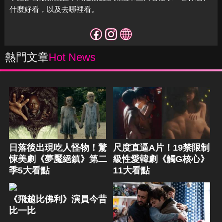
什麼好看，以及去哪裡看。
熱門文章
Hot News
日落後出現吃人怪物！驚
尺度直逼A片！19禁限制
悚美劇《夢魘絕鎮》第二
級性愛韓劇《觸G核心》
季5大看點
11大看點
《飛越比佛利》演員今昔
比一比