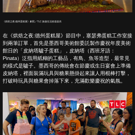
《烘焙之夜:德州蛋糕屋》劇照／TLC 旅遊生活頻道提供
在《烘焙之夜:德州蛋糕屋》節目中，塞瑟弗蛋糕工作室接
到兩筆訂單，首先是墨西哥美術館委託製作慶祝年度美術
館日的「皮納塔驢子蛋糕」，皮納塔（西班牙語：
Pinata）泛指用紙糊的工藝品，有鳥、魚等造型，最常見
的樣式是驢子。墨西哥的傳統會在節慶或生日宴會上準備
皮納塔，裡面裝滿玩具與糖果懸掛起來讓人用棍棒打擊，
打破時玩具與糖果會掉落下來，充滿歡樂慶祝的氣氛。