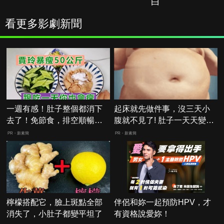
白
看更多影劇新聞
一週有感！肚子整個都消下
起床就先做件事，沒三天小
去了！免節食，排空順暢就
腹就不見了! 肚子一天天變
夠
小！
PR・新素簡
PR・新素簡
檸檬搭配它，臉上斑點全部
伴侶和妳一起預防HPV，才
消失了，小肚子都變平坦了
有資格說愛妳！