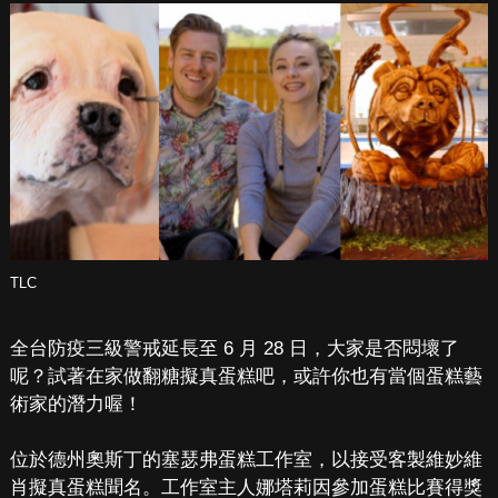
TLC
全台防疫三級警戒延長至 6 月 28 日，大家是否悶壞了
呢？試著在家做翻糖擬真蛋糕吧，或許你也有當個蛋糕藝
術家的潛力喔！
位於德州奧斯丁的塞瑟弗蛋糕工作室，以接受客製維妙維
肖擬真蛋糕聞名。工作室主人娜塔莉因參加蛋糕比賽得獎