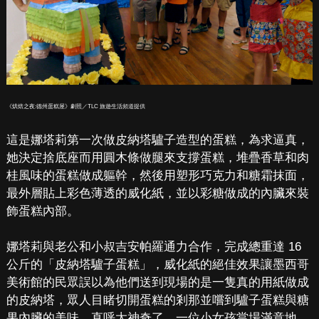
《烘焙之夜:德州蛋糕屋》劇照／TLC 旅遊生活頻道提供
這是娜塔莉第一次做皮納塔驢子造型的蛋糕，為求逼真，
她決定捨底座而用圓木條做腿來支撐蛋糕，堆疊香草和肉
桂風味的蛋糕做成軀幹，然後用塑形巧克力和糖霜抹面，
最外層貼上彩色薄透的威化紙，並以彩糖做成的內臟來裝
飾蛋糕內部。
娜塔莉與老公和小叔吉安帕羅通力合作，完成總重達 16
公斤的「皮納塔驢子蛋糕」，威化紙的絕佳效果讓墨西哥
美術館的民眾誤以為他們送到現場的是一隻真的用紙做成
的皮納塔，眾人目睹切開蛋糕的剎那並嚐到驢子蛋糕與糖
果內臟的美味，直呼太神奇了，一位小女孩當場滿意地