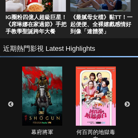
IG圈粉四億人超級巨星！
《最膩母女檔》黏TT！一
《席琳娜在家過節》手把
起便便、全裸嬉戲感情好
手教學聖誕跨年大餐
到像「連體嬰」
近期熱門影視 Latest Highlights
幕府將軍
何百芮的地獄毒