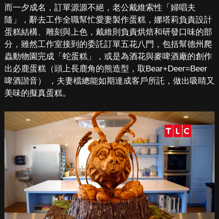
而一夕成名，訂單源源不絕，老公戴維索性「婦唱夫
隨」，辭去工作全職幫忙愛妻製作蛋糕，娜塔莉負責設計
蛋糕結構、雕刻與上色，戴維則負責烘焙和研發口味的部
分，雖然工作室接到的委託訂單五花八門，包括幫德州爬
蟲動物園完成「蛇蛋糕」，或是為酒花與麥啤酒廠的創作
出必鹿蛋糕（頭上長鹿角的熊造型，取Bear+Deer=Beer
啤酒諧音） ，夫妻檔總能如期達成客戶所託，做出吸睛又
美味的擬真蛋糕。