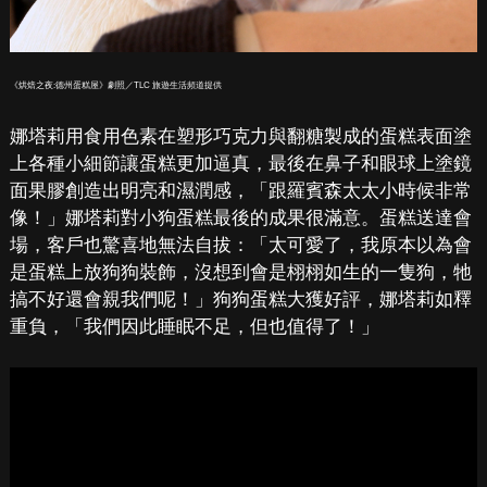
《烘焙之夜:德州蛋糕屋》劇照／TLC 旅遊生活頻道提供
娜塔莉用食用色素在塑形巧克力與翻糖製成的蛋糕表面塗
上各種小細節讓蛋糕更加逼真，最後在鼻子和眼球上塗鏡
面果膠創造出明亮和濕潤感，「跟羅賓森太太小時候非常
像！」娜塔莉對小狗蛋糕最後的成果很滿意。蛋糕送達會
場，客戶也驚喜地無法自拔：「太可愛了，我原本以為會
是蛋糕上放狗狗裝飾，沒想到會是栩栩如生的一隻狗，牠
搞不好還會親我們呢！」狗狗蛋糕大獲好評，娜塔莉如釋
重負，「我們因此睡眠不足，但也值得了！」