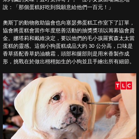
說：「那個蛋糕好吃到我願意給他們一百元！」
奧斯丁的動物救助協會也向塞瑟弗蛋糕工作室下了訂單，
協會將蛋糕會當作年度慈善活動的抽獎獎項以籌募協會資
金。娜塔莉和戴維決定，要以他們的毛小孩羅賓森太太當
蛋糕的靈感。這個小狗蛋糕成品大約 30 公分高，口味是
香草搭配香草奶油糖霜，頭部和腿部則是用米香製作成
形，挑戰在於做出栩栩如生的小狗並且手繪出所有細節。