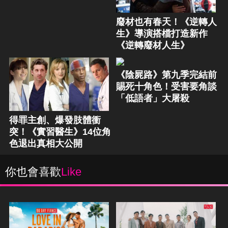
廢材也有春天！《逆轉人
生》導演搭檔打造新作
《逆轉廢材人生》
《陰屍路》第九季完結前
賜死十角色！受害要角談
「低語者」大屠殺
得罪主創、爆發肢體衝
突！《實習醫生》14位角
色退出真相大公開
你也會喜歡
Like