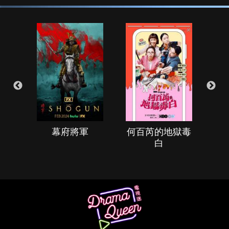
幕府將軍
何百芮的地獄毒
白