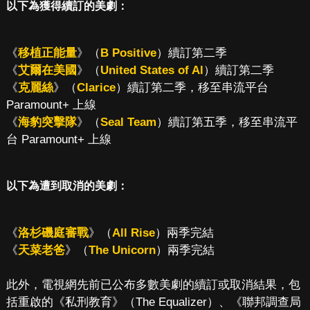
以下為獲得續訂的美劇：
《
移植正能量
》（
B Positive
）續訂第二季
《
艾爾在美國
》（
United States of Al
）續訂第二季
《
克麗絲
》（
Clarice
）續訂第二季，移至串流平台
Paramount+ 上線
《
海豹突擊隊
》（
Seal Team
）續訂第五季，移至串流平
台 Paramount+ 上線
以下為遭到取消的美劇：
《
洛杉磯庭審戰
》（
All Rise
）兩季完結
《
天菜老爸
》（
The Unicorn
）兩季完結
此外，電視網先前已公布多數美劇的續訂或取消結果，包
括重啟的《私刑教育》（The Equalizer）、《聯邦調查局