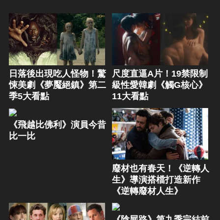
日落後出現吃人怪物！驚
尺度直逼A片！19禁限制
悚美劇《夢魘絕鎮》第二
級性愛韓劇《觸G核心》
季5大看點
11大看點
《飛越比佛利》演員今昔
比一比
廢材也有春天！《逆轉人
生》導演搭檔打造新作
《逆轉廢材人生》
《陰屍路》第九季完結前