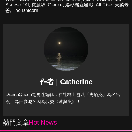
States of Al
,
克麗絲
,
Clarice
,
洛杉磯庭審戰
,
All Rise
,
天菜老
爸
,
The Unicorn
作者 | Catherine
DramaQueen電視迷編輯，在社群上會以「史塔克」為名出
沒。為什麼呢？因為我愛《冰與火》！
熱門文章
Hot News