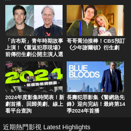
「吉布斯」青年時期故事
哥哥喬治接棒！CBS預訂
上演！《重返犯罪現場》
《少年謝爾頓》衍生劇
前傳衍生劇公開主演人選
2024年度影集時間表！新
長壽犯罪影集《警網急先
劇首播、回歸美劇、線上
鋒》迎向完結！最終第14
看平台查詢
季2024年首播
近期熱門影視 Latest Highlights