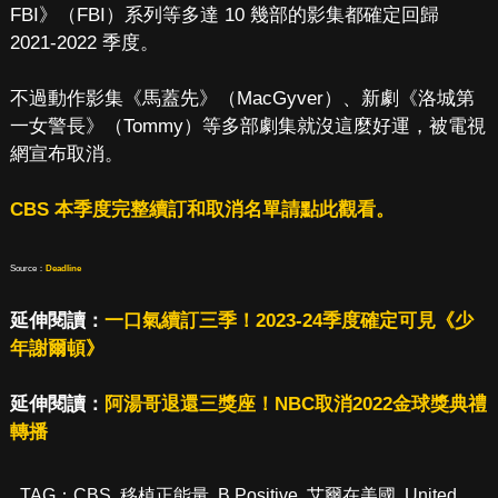
FBI》（FBI）系列等多達 10 幾部的影集都確定回歸
2021-2022 季度。
不過動作影集《馬蓋先》（MacGyver）、新劇《洛城第
一女警長》（Tommy）等多部劇集就沒這麼好運，被電視
網宣布取消。
CBS 本季度完整續訂和取消名單請點此觀看。
Source：
Deadline
延伸閱讀：
一口氣續訂三季！2023-24季度確定可見《少
年謝爾頓》
延伸閱讀：
阿湯哥退還三獎座！NBC取消2022金球獎典禮
轉播
TAG：
CBS
,
移植正能量
,
B Positive
,
艾爾在美國
,
United