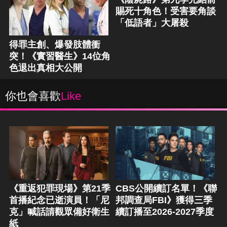
賜死十角色！受害要角談
「低語者」大屠殺
得罪主創、爆發肢體衝
突！《實習醫生》14位角
色退出真相大公開
你也會喜歡
Like
《重返犯罪現場》第21季
CBS公開續訂名單！《聯
首播紀念已逝演員！「尼
邦調查局FBI》獲得三季
克」喊話請觀眾備好衛生
續訂播至2026-2027季度
紙