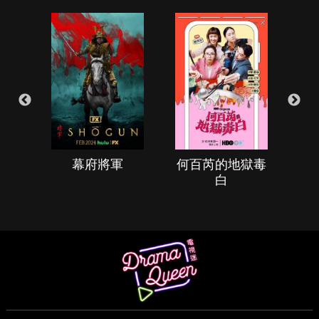
幕府將軍
何百芮的地獄毒
白