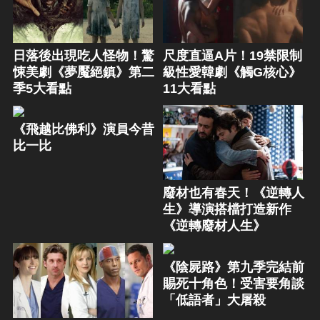
日落後出現吃人怪物！驚
尺度直逼A片！19禁限制
悚美劇《夢魘絕鎮》第二
級性愛韓劇《觸G核心》
季5大看點
11大看點
《飛越比佛利》演員今昔
比一比
廢材也有春天！《逆轉人
生》導演搭檔打造新作
《逆轉廢材人生》
《陰屍路》第九季完結前
賜死十角色！受害要角談
「低語者」大屠殺