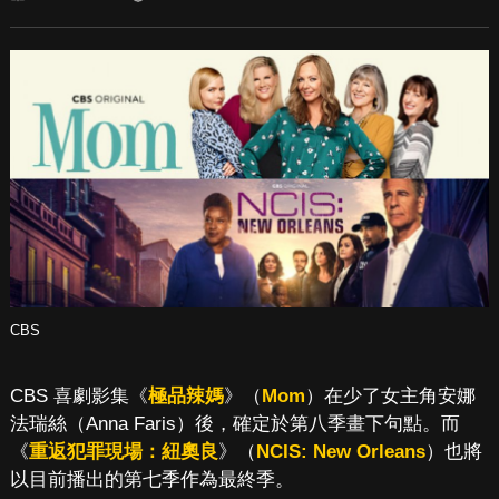
CBS
CBS 喜劇影集《
極品辣媽
》（
Mom
）在少了女主角安娜
法瑞絲（Anna Faris）後，確定於第八季畫下句點。而
《
重返犯罪現場：紐奧良
》（
NCIS: New Orleans
）也將
以目前播出的第七季作為最終季。