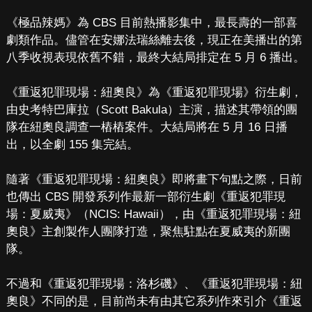
《極品辣媽》為 CBS 目前熱播影集中，最長壽的一部喜
劇類作品。儘管在安娜法瑞絲離去後，現正在美播出的第
八季收視表現依舊不錯，最終大結局排定在 5 月 6 播出。
《重返犯罪現場：紐奧良》為《重返犯罪現場》衍生劇，
由史考特巴庫拉（Scott Bakula）主演，描述其帶領的團
隊在紐奧良調查一樁樁案件。大結局將在 5 月 16 日播
出，以全劇 155 集完結。
隨著《重返犯罪現場：紐奧良》即將畫下句點之際，日前
也傳出 CBS 開發系列作最新一部衍生劇《重返犯罪現
場：夏威夷》（NCIS: Hawaii），由《重返犯罪現場：紐
奧良》主創製作人團隊打造，聚焦駐點在夏威夷的新團
隊。
不過和《重返犯罪現場：洛杉磯》、《重返犯罪現場：紐
奧良》不同的是，目前尚未有由其它系列作來引介《重返