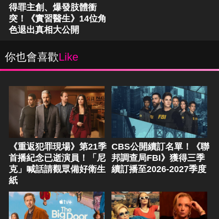
得罪主創、爆發肢體衝
突！《實習醫生》14位角
色退出真相大公開
你也會喜歡
Like
《重返犯罪現場》第21季
CBS公開續訂名單！《聯
首播紀念已逝演員！「尼
邦調查局FBI》獲得三季
克」喊話請觀眾備好衛生
續訂播至2026-2027季度
紙