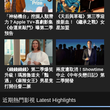
「神秘機台」挖掘人類潛
《天后與草莓》第三季迎
力？Apple TV+喜劇影集
接新血！《繼承之戰》女
《命運來敲門》曝第二季
星加盟
預告
《錢錢錢錢》第二季爆笑
兩度遭取消！Showtime
升級！瑪雅魯道夫「豔
中止《中年失戀日記》第
遇」《麻辣女王》男星竟
二季開發
打開任督二脈
近期熱門影視 Latest Highlights