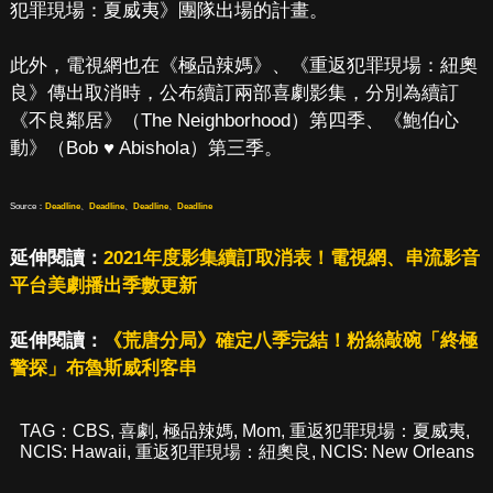
犯罪現場：夏威夷》團隊出場的計畫。
此外，電視網也在《極品辣媽》、《重返犯罪現場：紐奧
良》傳出取消時，公布續訂兩部喜劇影集，分別為續訂
《不良鄰居》（The Neighborhood）第四季、《鮑伯心
動》（Bob ♥ Abishola）第三季。
Source：
Deadline
、
Deadline
、
Deadline
、
Deadline
延伸閱讀：
2021年度影集續訂取消表！電視網、串流影音
平台美劇播出季數更新
延伸閱讀：
《荒唐分局》確定八季完結！粉絲敲碗「終極
警探」布魯斯威利客串
TAG：
CBS
,
喜劇
,
極品辣媽
,
Mom
,
重返犯罪現場：夏威夷
,
NCIS: Hawaii
,
重返犯罪現場：紐奧良
,
NCIS: New Orleans