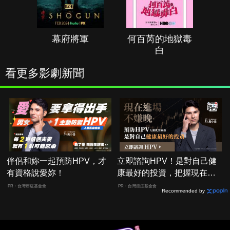
幕府將軍
何百芮的地獄毒
白
看更多影劇新聞
伴侶和妳一起預防HPV，才
立即諮詢HPV！是對自己健
有資格說愛妳！
康最好的投資，把握現在不
嫌晚！
PR・台灣癌症基金會
PR・台灣癌症基金會
Recommended by