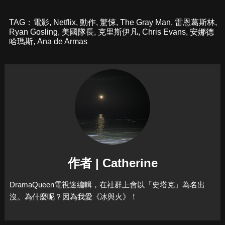
TAG：
電影
,
Netflix
,
動作
,
驚悚
,
The Gray Man
,
雷恩葛斯林
,
Ryan Gosling
,
美國隊長
,
克里斯伊凡
,
Chris Evans
,
安娜德
哈瑪斯
,
Ana de Armas
作者 | Catherine
DramaQueen電視迷編輯，在社群上會以「史塔克」為名出
沒。為什麼呢？因為我愛《冰與火》！