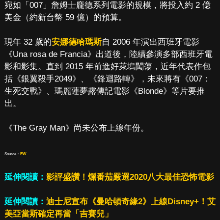
宛如「007」詹姆士龐德系列電影的規模，將投入約 2 億
美金（約新台幣 59 億）的預算。
現年 32 歲的
安娜德哈瑪斯
自 2006 年演出西班牙電影
《Una rosa de Francia》出道後，陸續參演多部西班牙電
影和影集。直到 2015 年前進好萊塢闖蕩，近年代表作包
括《銀翼殺手2049》、《鋒迴路轉》，未來將有《007：
生死交戰》、瑪麗蓮夢露傳記電影《Blonde》等片要推
出。
《The Gray Man》尚未公布上線年份。
Source：
EW
延伸閱讀：
影評盛讚！爛番茄嚴選2020八大最佳恐怖電影
延伸閱讀：
迪士尼宣布《曼哈頓奇緣2》上線Disney+！艾
美亞當斯確定再當「吉賽兒」