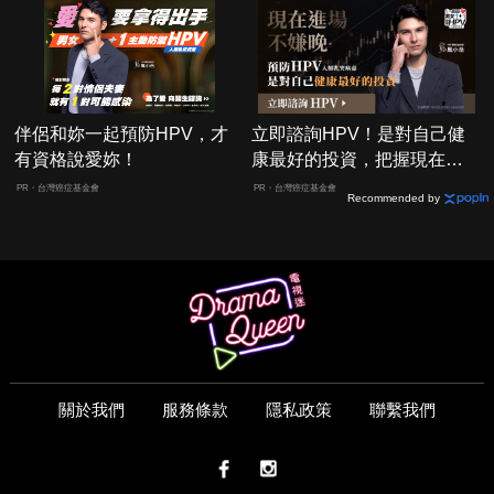
伴侶和妳一起預防HPV，才
立即諮詢HPV！是對自己健
有資格說愛妳！
康最好的投資，把握現在不
嫌晚！
PR・台灣癌症基金會
PR・台灣癌症基金會
Recommended by
關於我們
服務條款
隱私政策
聯繫我們