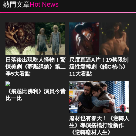
熱門文章
Hot News
日落後出現吃人怪物！驚
尺度直逼A片！19禁限制
悚美劇《夢魘絕鎮》第二
級性愛韓劇《觸G核心》
季5大看點
11大看點
《飛越比佛利》演員今昔
比一比
廢材也有春天！《逆轉人
生》導演搭檔打造新作
《逆轉廢材人生》