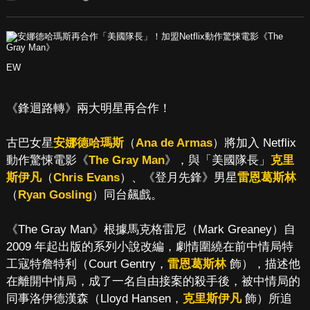
EW
《鋒迴路轉》兩大明星再合作！
古巴女星
安娜德哈瑪斯
（
Ana de Armas
）將加入 Netflix
動作驚悚電影《
The Gray Man
》，與「美國隊長」
克里
斯伊凡
（
Chris Evans
）、《登月先鋒》男星
雷恩葛斯林
（
Ryan Gosling
）同台飆戲。
《The Gray Man》根據馬克格雷尼（Mark Greaney）自
2009 年起出版的系列小說改編，劇情圍繞在前中情局特
工寇特詹特利（Court Gentry，
雷恩葛斯林
飾），描述他
在離開中情局，成了一名自由接案的殺手後，被中情局的
同事洛伊德漢森（Lloyd Hansen，
克里斯伊凡
飾）所追