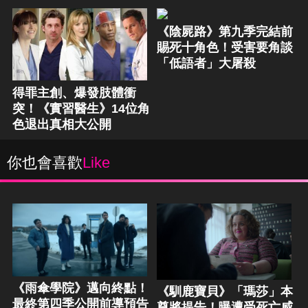
《陰屍路》第九季完結前
賜死十角色！受害要角談
「低語者」大屠殺
得罪主創、爆發肢體衝
突！《實習醫生》14位角
色退出真相大公開
你也會喜歡
Like
《雨傘學院》邁向終點！
《馴鹿寶貝》「瑪莎」本
最終第四季公開前導預告
尊將提告！曝遭受死亡威