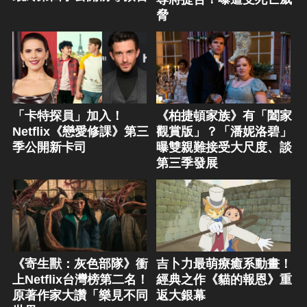
脅
「卡特探員」加入！
《柏捷頓家族》有「闔家
Netflix《戀愛修課》第三
觀賞版」？「潘妮洛碧」
季公開新卡司
曝雙親難接受大尺度、談
第三季發展
《寄生獸：灰色部隊》衝
吉卜力最萌療癒系動畫！
上Netflix台灣榜第二名！
經典之作《貓的報恩》重
原著作家大讚「樂見不同
返大銀幕