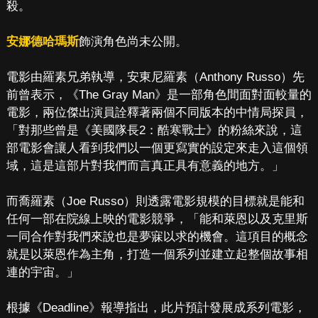
殺。
安娜德哈瑪斯
飾演角色尚未公開。
電影由羅素兄弟執導，安東尼羅素（Anthony Russo）先
前曾表示，《The Gray Man》是一部角色間面對面較量的
電影，兩位傑出演員詮釋著兩個不同版本的中情局探員，
「對那些曾是《美國隊長2：酷寒戰士》的粉絲來說，這
部電影會讓人看到我們以一個更寫實的設定來走入這個領
域，這是這部片對我們而言真正具有意義的地方。」
而喬羅素（Joe Russo）則透露電影規模的目標就是能和
任何一部在院線上映的電影競爭，「能和萊恩以及克里斯
一同合作對我們來說也是夢寐以求的機會。這項目的概念
就是以萊恩作為主角，打造一個系列並建立起整個故事相
連的宇宙。」
根據《Deadline》報導指出，此片預計發展成系列電影，