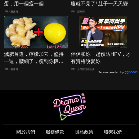
蛋，用一個瘦一個
腹就不見了! 肚子一天天變
小！
PR・新素簡
PR・新素簡
減肥首選，檸檬加它，堅持
伴侶和妳一起預防HPV，才
一週，腰細了，瘦到你懷疑
有資格說愛妳！
人生
PR・新素簡
PR・台灣癌症基金會
Recommended by
關於我們
服務條款
隱私政策
聯繫我們