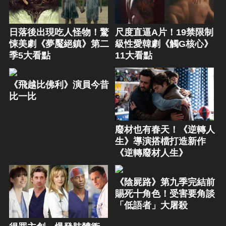
日落後出現吃人怪物！驚
尺度直逼A片！19禁限制
悚美劇《夢魘絕鎮》第二
級性愛韓劇《觸G核心》
季5大看點
11大看點
《飛越比佛利》演員今昔
比一比
廢材也有春天！《逆轉人
生》導演搭檔打造新作
《逆轉廢材人生》
《陰屍路》第九季完結前
賜死十角色！受害要角談
「低語者」大屠殺