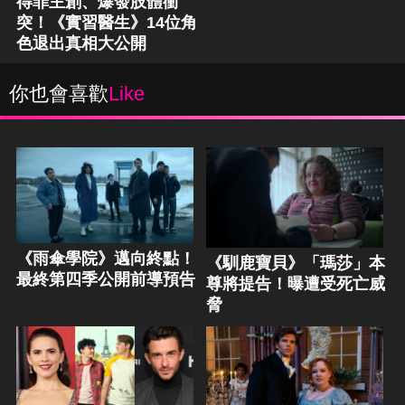
得罪主創、爆發肢體衝
突！《實習醫生》14位角
色退出真相大公開
你也會喜歡
Like
《雨傘學院》邁向終點！
《馴鹿寶貝》「瑪莎」本
最終第四季公開前導預告
尊將提告！曝遭受死亡威
脅