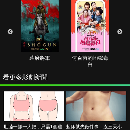
幕府將軍
何百芮的地獄毒
白
看更多影劇新聞
肚腩一抓一大把，只需1個雞
起床就先做件事，沒三天小