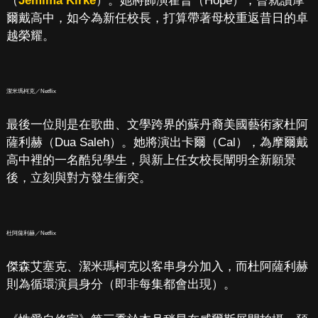
（
Jemima Kirke
）。她將飾演霍普（Hope），曾就讀摩
爾戴高中，如今為新任校長，打算帶著母校重返昔日的卓
越榮耀。
潔米瑪柯克／Netflix
最後一位則是在歌曲、文學跨界的蘇丹裔美國藝術家杜阿
薩利赫（Dua Saleh）。她將演出卡爾（Cal），為摩爾戴
高中裡的一名酷兒學生，與新上任女校長闡明全新願景
後，立刻與對方發生衝突。
杜阿薩利赫／Netflix
傑森艾塞克、潔米瑪柯克以客串身分加入，而杜阿薩利赫
則為循環演員身分（即非每集都會出現）。