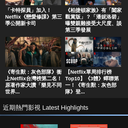
「卡特探員」加入！
《柏捷頓家族》有「闔家
Netflix《戀愛修課》第三
觀賞版」？「潘妮洛碧」
季公開新卡司
曝雙親難接受大尺度、談
第三季發展
《寄生獸：灰色部隊》衝
【Netflix單周排行榜
上Netflix台灣榜第二名！
Top10】《3體》蟬聯第
原著作家大讚「樂見不同
一！《寄生獸：灰色部
世界...
隊》登...
近期熱門影視 Latest Highlights