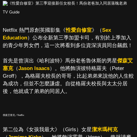
TV Guide
Netflix 熱門原創英國影集《
性愛自修室
》（
Sex
Education
）公布全新第三季加盟卡司，有別於上季加入
的青少年男女們，這一次將看到多位資深演員同台飆戲！
首先是曾演出《哈利波特》馬份老爸魯休斯的男星
傑森艾
塞克
（
Jason Isaacs
）。他將飾演彼特格羅夫（Peter
Groff），為格羅夫校長的哥哥，比起弟弟來說他的人生較
為成功，但並不怎麼謙虛。自從格羅夫校長與太太分居
後，他就成了弟弟的同居人。
傑森艾塞克／Netflix
第二位為《女孩我最大》（Girls）女星
潔米瑪柯克