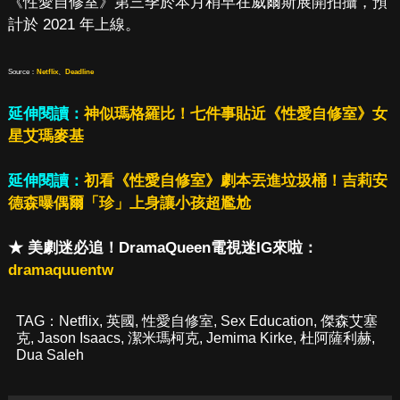
《性愛自修室》第三季於本月稍早在威爾斯展開拍攝，預
計於 2021 年上線。
Source：
Netflix
、
Deadline
延伸閱讀：
神似瑪格羅比！七件事貼近《性愛自修室》女
星艾瑪麥基
延伸閱讀：
初看《性愛自修室》劇本丟進垃圾桶！吉莉安
德森曝偶爾「珍」上身讓小孩超尷尬
★ 美劇迷必追！DramaQueen電視迷IG來啦：
dramaquuentw
TAG：
Netflix
,
英國
,
性愛自修室
,
Sex Education
,
傑森艾塞
克
,
Jason Isaacs
,
潔米瑪柯克
,
Jemima Kirke
,
杜阿薩利赫
,
Dua Saleh