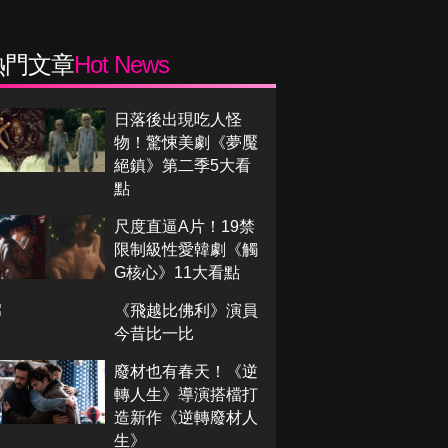
熱門文章
Hot News
日落後出現吃人怪
物！驚悚美劇《夢魘
絕鎮》第二季5大看
點
尺度直逼A片！19禁
限制級性愛韓劇《觸
G核心》11大看點
《飛越比佛利》演員
今昔比一比
廢材也有春天！《逆
轉人生》導演搭檔打
造新作《逆轉廢材人
生》