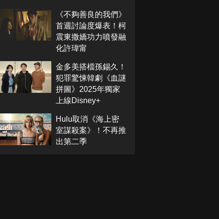
《不夠善良的我們》
首週討論度爆表！柯
震東撒嬌功力噴發融
化許瑋甯
金多美搭檔孫錫久！
犯罪驚悚韓劇《血謎
拼圖》2025年獨家
上線Disney+
Hulu取消《海上密
室謀殺案》！不再推
出第二季