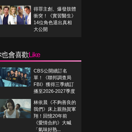
得罪主創、爆發肢體
衝突！《實習醫生》
14位角色退出真相
大公開
你也會喜歡
Like
CBS公開續訂名
單！《聯邦調查局
FBI》獲得三季續訂
播至2026-2027季度
林依晨《不夠善良的
我們》床上親熱賀軍
翔！回憶20年前
《愛情合約》大喊
「氣味好熟...