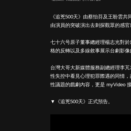
《追兇500天》由蔡怡芬及王盼雲
由演員的突破演出去刺探觀眾的感官
七十六号原子董事總經理楊志光對於
格的反轉以及多線敘事展示台劇影像
台灣大哥大新媒體服務副總經理李芃
性失控中看見心理犯罪際遇的同情，
性議題的戲劇內容，更是 myVide
▼《追兇500天》正式預告。