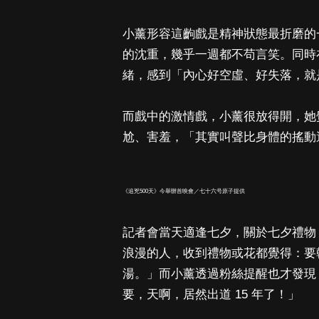
小薰形容這齣戲是精神狀態最折磨的
的沈重，幾乎一週都不苟言笑。同時
緒，感到「內心好空虛、好失落，就
而戲中的激情戲，小薰很放得開，她
尬、害羞，「其實叫聲比身體的搖動
《追兇500天》今舉辦首映會／七十六号原子提供
記者會當天適逢七夕，關於七夕禮物
浪漫的人，收到禮物或花都覺得：要
湯。」而小薰透過粉絲提醒也才發現，
要，天啊，居然出道 15 年了！」