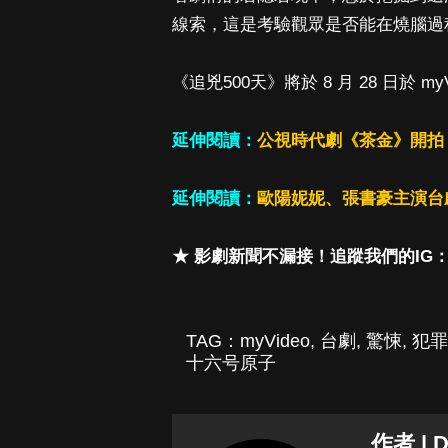
線索，這是考驗觀眾是否能在燒腦過
《追兇500天》將於 8 月 28 日於 my
延伸閱讀：
公視時代劇《茶金》開拍
延伸閱讀：
歐陽妮妮、張書豪主演台
★ 影劇新聞不漏接！追蹤我們的IG
TAG：
myVideo
,
台劇
,
驚悚
,
犯罪
十六号原子
作者 | 