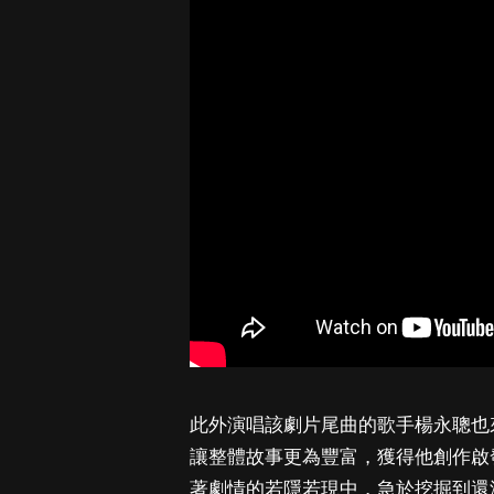
此外演唱該劇片尾曲的歌手楊永聰也
讓整體故事更為豐富，獲得他創作啟
著劇情的若隱若現中，急於挖掘到還