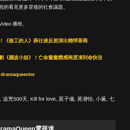
程的看見更多背後的社會議題。
Video 播映。
！《做工的人》薛仕凌反差演出精悍茶商
劇《腦波小姐》！亡命鴛鴦體感兩度凍到命快沒
：
dramaqueentw
,
追兇500天
,
Kill for love
,
莫子儀
,
黃瀞怡
,
小薫
,
七
DramaQueen電視迷