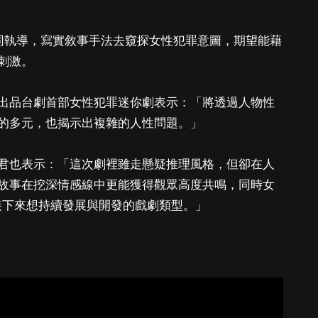
共同執導，寫實敘事手法去窺探女性犯罪意圖，期望能藉
刺激。
出品台劇首部女性犯罪迷你劇表示：「將透過人物性
的多元，也揭示出複雜的人性問題。」
君也表示：「這次劇裡雖走懸疑推理風格，但卻在人
故事在挖深情感線中更能獲得觀眾高度共鳴，同時女
o 接下來想持續發展與開發的戲劇類型。」