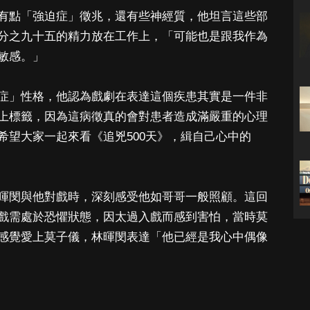
有點「強迫症」徵兆，還有些神經質，他坦言這些部
分之九十五的精力放在工作上，「可能也是跟我作為
敏感。」
症」性格，他認為戲劇在表達這個疾患其實是一件非
上標籤，因為這病徵真的會對患者造成滿嚴重的心理
希望大家一起來看《追兇500天》，緝自己心中的
暉閔與他對戲時，深刻感受他如哥哥一般照顧。這回
戲需處於恐懼狀態，因太過入戲而感到害怕，當時莫
感覺愛上莫子儀，林暉閔表達「他已經是我心中偶像