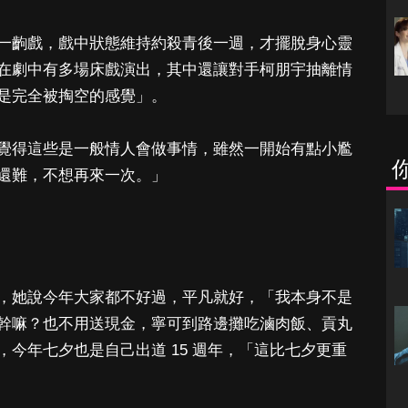
一齣戲，戲中狀態維持約殺青後一週，才擺脫身心靈
在劇中有多場床戲演出，其中還讓對手柯朋宇抽離情
是完全被掏空的感覺」。
覺得這些是一般情人會做事情，雖然一開始有點小尷
還難，不想再來一次。」
，她說今年大家都不好過，平凡就好，「我本身不是
幹嘛？也不用送現金，寧可到路邊攤吃滷肉飯、貢丸
今年七夕也是自己出道 15 週年，「這比七夕更重