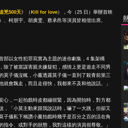
追兇500天
》（
Kill for love
），今（25 日）舉辦首映
）、柯朋宇、胡廣雯、蔡承邑等演員皆相偕出席。
首部以女性犯罪寫實為主題的迷你劇集，4 集架構
，除了被當謀害親夫嫌疑犯，感情上更是遊走不同男
的莫子儀沒輒，小薰透露莫子儀一直到了殺青前第三
他就會飄走，而且走很快，我都來不及和他說話。」
安心，一起拍戲時皮都繃很緊，因為開拍時，對方都
說，「小莫主動來跟我說話時，嚇了一大跳，但卻又
莫子儀私下稱讚小薰拍戲時幾乎是百分之百的活在角
的指令、或對手的狀態，我對這樣的演員很尊敬。」