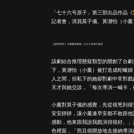
「七十六号原子」第三部出品作品《
記者會，演員莫子儀、黃瀞怡（小薰
《追兇500天》今舉辦首映會／七十六号原子提供
該劇結合推理懸疑類型的開創了台劇
下，黃瀞怡（小薰）被打造成蛇蠍婦
人之間，但私下的她卻對劇中常對戲
天才與她交談，「每次導演一喊卡，
小薰對莫子儀的感覺，先從很兇到很
安安靜靜，讓小薰連早安都不敢跟他
感動，他來跟我說我戲演得很好。」
色裡面，「而且很開放地去接納導演