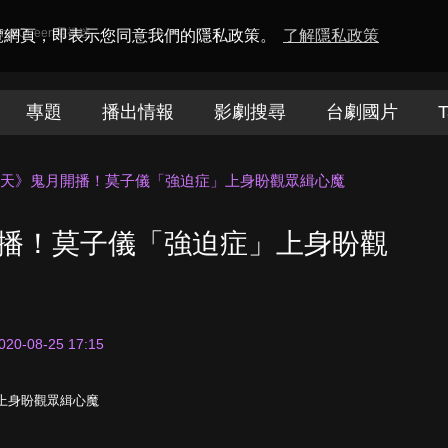
amaQueen電視迷
瀏覽網頁，即表示您同意我們的隱私政策。
了解隱私政策
專題
播出情報
影劇搜尋
台劇國片
T
00天》鬼月開播！莫子儀「強迫症」上身盼觀眾緝心魔
開播！莫子儀「強迫症」上身盼觀
020-08-25 17:15