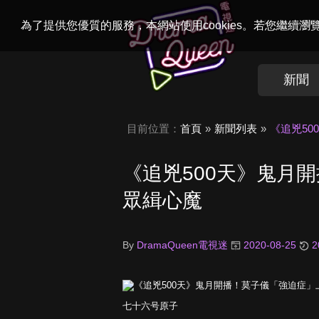
Welcome to
Dr
為了提供您優質的服務，本網站使用cookies。若您繼續
新聞
目前位置：
首頁
新聞列表
《追兇5
《追兇500天》鬼月
眾緝心魔
By
DramaQueen電視迷
2020-08-25
2
七十六号原子