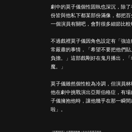
劇中的莫子儀個性固執也深沉，除了
份皆與他私下都某部份滿像，都把百
一個演員有關吧，會對很多細節比較
不過戲裡莫子儀因角色設定有「強迫
常嚴肅的事情，「希望不要把他們貼
負擔。」這部戲剛好在鬼月播出，「
魔。」
莫子儀雖然個性較為冷調，但演員林
他在劇中挑戰演出亞斯伯格症，有場
子儀擁抱他時，讓他幾乎在那一瞬間
啦」。
《追兇500天》今舉辦首映會／七十六号原子提供