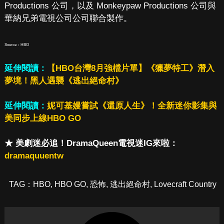
Productions 公司，以及 Monkeypaw Productions 公司與
華納兄弟電視公司公司聯合製作。
Source：HBO
延伸閱讀：
【HBO台灣8月強檔片單】《獵夢特工》潛入
夢境！黑人遇襲《逃出絕命村》
延伸閱讀：
妮可基嫚嘗試《還原人生》！全新迷你影集與
美同步上線HBO GO
★ 美劇迷必追！DramaQueen電視迷IG來啦：
dramaquuentw
TAG：
HBO
,
HBO GO
,
恐怖
,
逃出絕命村
,
Lovecraft Country