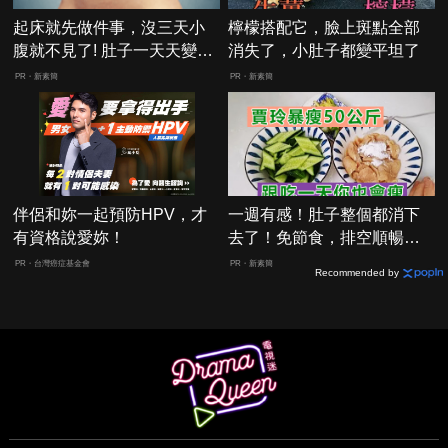
起床就先做件事，沒三天小
檸檬搭配它，臉上斑點全部
腹就不見了! 肚子一天天變
消失了，小肚子都變平坦了
小！
PR・新素簡
PR・新素簡
伴侶和妳一起預防HPV，才
一週有感！肚子整個都消下
有資格說愛妳！
去了！免節食，排空順暢就
夠
PR・台灣癌症基金會
PR・新素簡
Recommended by