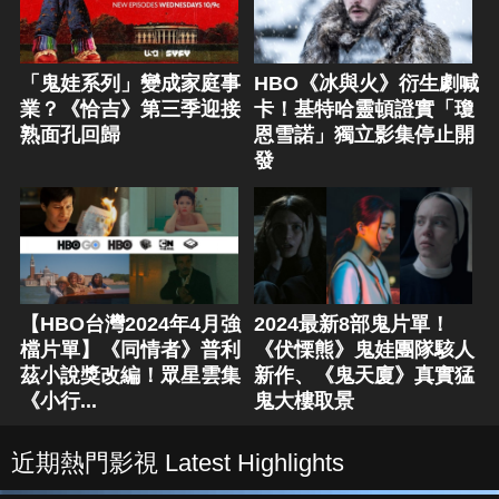
「鬼娃系列」變成家庭事
HBO《冰與火》衍生劇喊
業？《恰吉》第三季迎接
卡！基特哈靈頓證實「瓊
熟面孔回歸
恩雪諾」獨立影集停止開
發
【HBO台灣2024年4月強
2024最新8部鬼片單！
檔片單】《同情者》普利
《伏慄熊》鬼娃團隊駭人
茲小說獎改編！眾星雲集
新作、《鬼天廈》真實猛
《小行...
鬼大樓取景
近期熱門影視 Latest Highlights