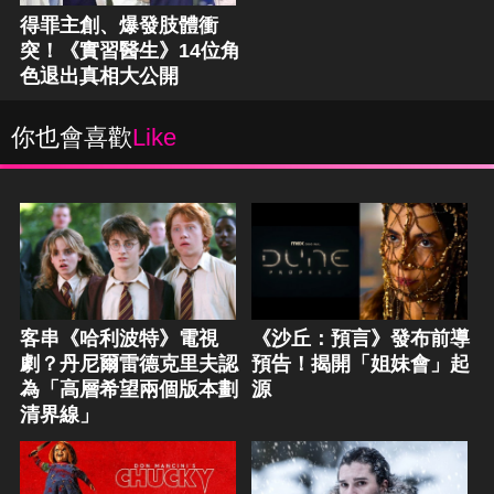
得罪主創、爆發肢體衝
突！《實習醫生》14位角
色退出真相大公開
你也會喜歡
Like
客串《哈利波特》電視
《沙丘：預言》發布前導
劇？丹尼爾雷德克里夫認
預告！揭開「姐妹會」起
為「高層希望兩個版本劃
源
清界線」