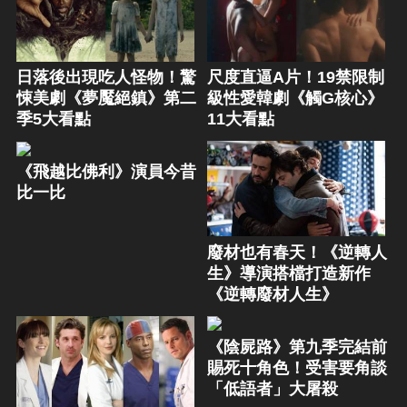
日落後出現吃人怪物！驚
尺度直逼A片！19禁限制
悚美劇《夢魘絕鎮》第二
級性愛韓劇《觸G核心》
季5大看點
11大看點
《飛越比佛利》演員今昔
比一比
廢材也有春天！《逆轉人
生》導演搭檔打造新作
《逆轉廢材人生》
《陰屍路》第九季完結前
賜死十角色！受害要角談
「低語者」大屠殺