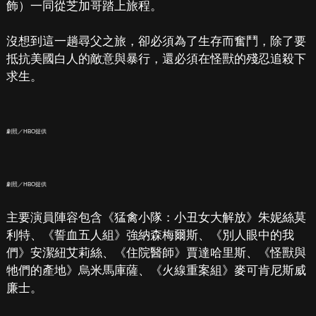
飾）一同從芝加哥踏上旅程。
沒想到這一趟尋父之旅，卻必須為了生存而奮鬥，除了要
抵抗美國白人的敵意與暴行，還必須在怪獸的殘忍追殺下
求生。
劇照／HBO提供
劇照／HBO提供
主要演員陣容包含《猛禽小隊：小丑女大解放》朱妮絲莫
利特、《誓血五人組》強納森梅爾斯、《別人眼中的我
們》安潔紐艾莉絲、《住院醫師》賈達哈里斯、《怪獸與
牠們的產地》烏米馬庫薩、《火線重案組》麥可肯尼斯威
廉士。