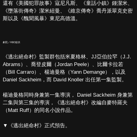
還有《美國犯罪故事》寇尼凡斯、《童話小鎮》鍾潔米、
《墮落街傳奇》潔米紐曼、《維京傳奇》喬丹派翠克史密
斯以及《醜聞風暴》東尼高德溫。
劇照／HBO提供
《逃出絕命村》監製群包括米夏格林、JJ亞伯拉罕（J.J.
Abrams）、喬登皮爾（Jordan Peele）、比爾卡拉若
（Bill Carraro）、楊迪曼格（Yann Demange），以及
Daniel Sackheim，而 David Knoller 出任第一集監製。
楊迪曼格同時身兼第一集導演， Daniel Sackheim 身兼第
二集與第三集的導演，《逃出絕命村》改編自麥特羅夫
（Matt Ruff）的同名小說作品。
▼《逃出絕命村》正式預告。