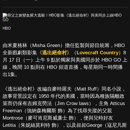
HBO
由米夏格林（Misha Green）擔任監製與節目統籌，HBO
全新戲劇類影集《
逃出絕命村
》（
Lovecraft Country
）8
月 17 日（一）上午 9 點於獨家與美國同步於 HBO GO 上
線，晚間 10 點則在 HBO 頻道首播，每星期同一時間播
出1集。
《逃出絕命村》改編自麥特羅夫（Matt Ruff）同名小說，
故事背景設定在 1950 年代的美國，當時因為種族隔離政
策而仍保有吉姆克勞法（Jim Crow laws），主角 Atticus
Freeman（強納森梅爾斯 飾）為了找尋失蹤的父親
Montrose（麥可肯尼斯威廉士 飾），便與兒時好友
Letitia（朱妮絲莫利特 飾），以及叔叔George（寇尼凡斯