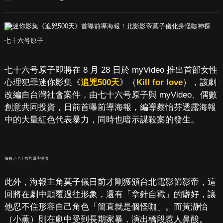
七十六号原子
七十六号原子即將在 8 月 28 日於 myVideo 推出首部女性
心理犯罪迷你影集《
追兇500天
》（
Kill for love
），該劇
改編自台灣社會案件，由七十六号原子與 myVideo、偶數
創意共同投資，日前首曝前導海報，編導蔡怡芬透露海報
中的大量紅色代表暴力，同時也暗示謀殺案的發生。
海報／七十六号原子提供
此外，海報主角莫子儀日前才剛獲頒台北電影節影帝，這
回將在劇中顛覆過往形象，還有「拿針自戳」的癖好，讓
他忍不住形容自己角色「簡直就是個怪咖」。而黃瀞怡
（小薫）則在劇中受到長期家暴，演出橋段惹人鼻酸。