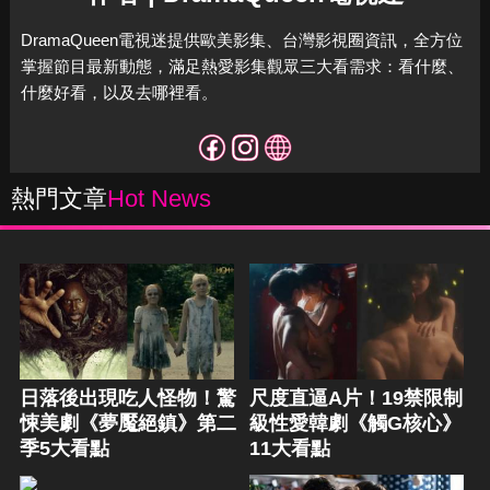
DramaQueen電視迷提供歐美影集、台灣影視圈資訊，全方位
掌握節目最新動態，滿足熱愛影集觀眾三大看需求：看什麼、
什麼好看，以及去哪裡看。
熱門文章
Hot News
日落後出現吃人怪物！驚
尺度直逼A片！19禁限制
悚美劇《夢魘絕鎮》第二
級性愛韓劇《觸G核心》
季5大看點
11大看點