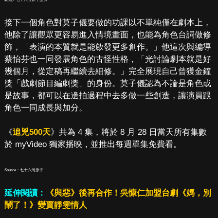
接下一個角色對莫子儀要做的功課以不單純僅在劇本上，
他除了讓觀眾更容易進入情境畫面，也能為角色台詞做修
飾，「表演的本質就是能啟發更多創作。」他這次與編導
蔡怡芬也一同發展角色的古怪性格，「光討論劇本就是好
幾個月，從定稿再繼續去細修。」完全展現自己曾獲金鐘
獎「戲劇節目編劇獎」的身份。莫子儀認為不論是角色或
是故事，都可以在邊拍過程中去多做一些創造，讓演員跟
角色一同成長與加分。
《
追兇500天
》共為 4 集，將於 8 月 28 日當天所有集數
於 myVideo 獨家播映，並推出每週單集免費看。
Source：七十六号原子
延伸閱讀：
《與惡》後再合作！吳慷仁加盟台劇《媽，別
鬧了！》變賈靜雯情人