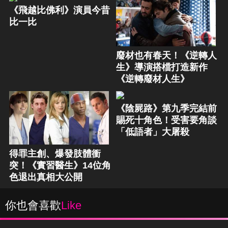
《飛越比佛利》演員今昔
比一比
廢材也有春天！《逆轉人
生》導演搭檔打造新作
《逆轉廢材人生》
《陰屍路》第九季完結前
賜死十角色！受害要角談
「低語者」大屠殺
得罪主創、爆發肢體衝
突！《實習醫生》14位角
色退出真相大公開
你也會喜歡
Like