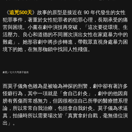
《
追兇500天
》故事的原型是接近在 90 年代發生的女性
犯罪事件，著重於女性犯罪者的犯罪心理，長期承受的痛
苦與困境。小薰在劇中演技再突破，「這次要從環境、生
活壓力、良心和道德的不同層次演出女性在家庭暴力中的
難處」。她形容劇中將步步轉進，帶觀眾直視身處暴力困
境下的她，在無形枷鎖中找回人性殘值。
劇照／七十六号原子提供
而莫子儀角色雖為是被喻為神探的刑警，劇中卻有著許多
怪癖行為，其中一項就是「會自己針灸」，劇中的他因肩
膀有舊傷而常感無力，但因很相信自己所學的醫療體系理
論，所以常常自我治療，包括拿自我針灸。莫子儀為求逼
真，拍攝時所以需要場次皆「真實拿針自戳，毫無借位演
出」。