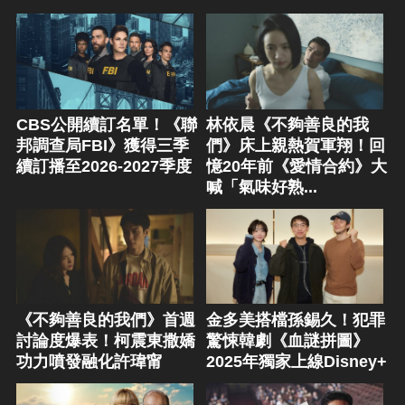
CBS公開續訂名單！《聯
林依晨《不夠善良的我
邦調查局FBI》獲得三季
們》床上親熱賀軍翔！回
續訂播至2026-2027季度
憶20年前《愛情合約》大
喊「氣味好熟...
《不夠善良的我們》首週
金多美搭檔孫錫久！犯罪
討論度爆表！柯震東撒嬌
驚悚韓劇《血謎拼圖》
功力噴發融化許瑋甯
2025年獨家上線Disney+