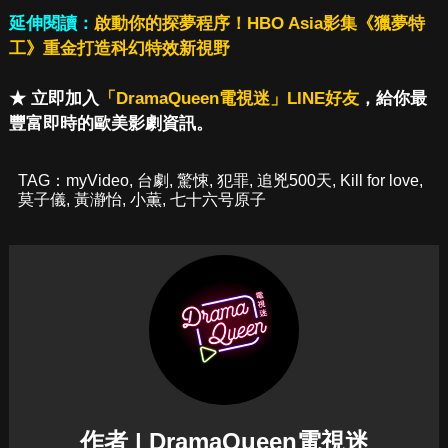
延伸閱讀：
啟動你的探夢程序！HBO Asia影集《獵夢特
工》重金打造科幻特效新視野
★ 立即加入
「DramaQueen電視迷」LINE好友
，給你最
豐富即時的歐美影劇資訊。
TAG：
myVideo
,
台劇
,
驚悚
,
犯罪
,
追兇500天
,
Kill for love
,
莫子儀
,
黃瀞怡
,
小薫
,
七十六号原子
作者 | DramaQueen電視迷