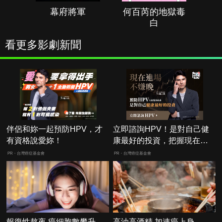
幕府將軍
何百芮的地獄毒
白
看更多影劇新聞
伴侶和妳一起預防HPV，才
立即諮詢HPV！是對自己健
有資格說愛妳！
康最好的投資，把握現在不
嫌晚！
PR・台灣癌症基金會
PR・台灣癌症基金會
報復性熬夜 癌細胞數攀升
高油高酒精 加速癌上身