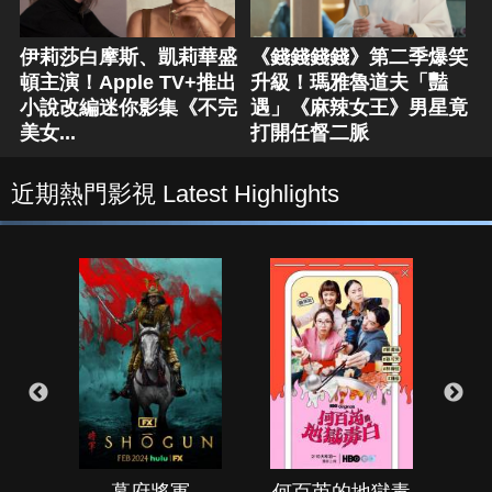
伊莉莎白摩斯、凱莉華盛
《錢錢錢錢》第二季爆笑
頓主演！Apple TV+推出
升級！瑪雅魯道夫「豔
小說改編迷你影集《不完
遇」《麻辣女王》男星竟
美女...
打開任督二脈
近期熱門影視 Latest Highlights