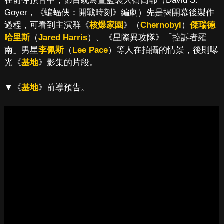
在前導預告中，節目統籌暨監製大衛高耶（David S.
Goyer，《蝙蝠俠：開戰時刻》編劇）先是揭開幕後製作
過程，可看到主演群《
核爆家園
》（
Chernobyl
）
傑瑞德
哈里斯
（
Jared Harris
）、《星際異攻隊》「控訴者羅
南」男星
李佩斯
（
Lee Pace
）等人在拍攝的情景，後則曝
光《
基地
》影集的片段。
▼《
基地
》前導預告。