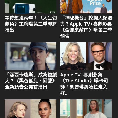
等待超過兩年！《人生切
「神秘機台」挖掘人類潛
割術》主演曝第二季即將
力？Apple TV+喜劇影集
推出
《命運來敲門》曝第二季
預告
「潔西卡瓊斯」成為複製
Apple TV+喜劇影集
人？《黑色孤兒：回聲》
《The Studio》曝卡司
全新預告公開首播日
群！凱瑟琳奧哈拉走入
好...