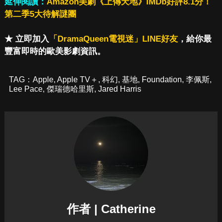
延伸閱讀：
Amazon美劇《上傳天地》IMDb好評8.1分！
第二季5大待解謎團
★ 立即加入
「DramaQueen電視迷」LINE好友
，給你最
豐富即時的歐美影劇資訊。
TAG：
Apple
,
Apple TV＋
,
科幻
,
基地
,
Foundation
,
李佩斯
,
Lee Pace
,
傑瑞德哈里斯
,
Jared Harris
作者 | Catherine