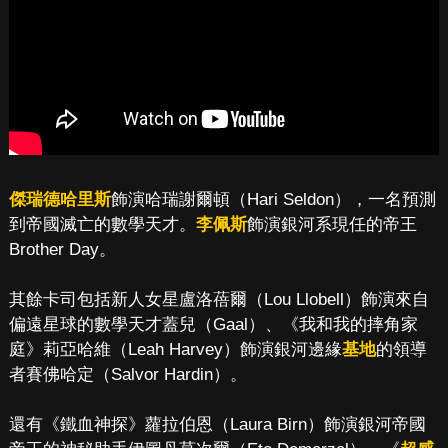
傑瑞德哈里斯
飾演哈瑞謝爾頓（Hari Seldon），一名預測
到帝國滅亡的數學天才。
李佩斯
飾演銀河系現任的帝王
Brother Day。
其餘卡司包括新人女星盧洛蓓爾（Lou Llobell）飾演來自
偏遠星球的數學天才蓋兒（Gaal）、《我和我的摔角家
庭》莉亞哈維（Leah Harvey）飾演銀河邊緣
基地
的領導
者賽佛哈定（Salvor Hardin）。
還有《鐵血神探》蘿拉伯恩（Laura Birn）飾演銀河帝國