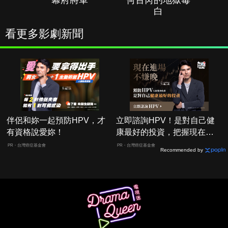
幕府將軍
何百芮的地獄毒
白
看更多影劇新聞
伴侶和妳一起預防HPV，才
立即諮詢HPV！是對自己健
有資格說愛妳！
康最好的投資，把握現在不
嫌晚！
PR・台灣癌症基金會
PR・台灣癌症基金會
Recommended by