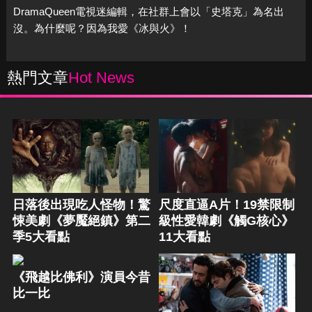
DramaQueen電視迷編輯，在社群上會以「史塔克」為名出
沒。為什麼呢？因為我愛《冰與火》！
熱門文章
Hot News
日落後出現吃人怪物！驚
尺度直逼A片！19禁限制
悚美劇《夢魘絕鎮》第二
級性愛韓劇《觸G核心》
季5大看點
11大看點
《飛越比佛利》演員今昔
比一比