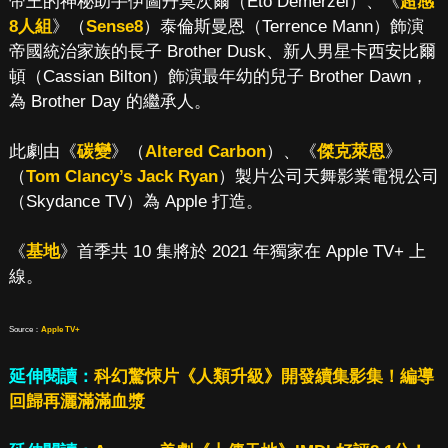
帝王的神秘助手伊圖丹莫次爾（Eto Demerzel）、《
超感
8人組
》（
Sense8
）泰倫斯曼恩（Terrence Mann）飾演
帝國統治家族的長子 Brother Dusk、新人男星卡西安比爾
頓（Cassian Bilton）飾演最年幼的兒子 Brother Dawn，
為 Brother Day 的繼承人。
此劇由《
碳變
》（
Altered Carbon
）、《
傑克萊恩
》
（
Tom Clancy’s Jack Ryan
）製片公司天舞影業電視公司
（Skydance TV）為 Apple 打造。
《
基地
》首季共 10 集將於 2021 年獨家在 Apple TV+ 上
線。
Source：
Apple TV+
延伸閱讀：
科幻驚悚片《人類升級》開發續集影集！編導
回歸再灑滿滿血漿