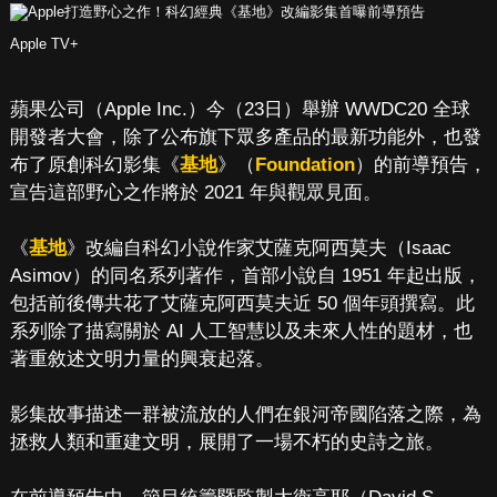
Apple TV+
蘋果公司（Apple Inc.）今（23日）舉辦 WWDC20 全球
開發者大會，除了公布旗下眾多產品的最新功能外，也發
布了原創科幻影集《
基地
》（
Foundation
）的前導預告，
宣告這部野心之作將於 2021 年與觀眾見面。
《
基地
》改編自科幻小說作家艾薩克阿西莫夫（Isaac
Asimov）的同名系列著作，首部小說自 1951 年起出版，
包括前後傳共花了艾薩克阿西莫夫近 50 個年頭撰寫。此
系列除了描寫關於 AI 人工智慧以及未來人性的題材，也
著重敘述文明力量的興衰起落。
影集故事描述一群被流放的人們在銀河帝國陷落之際，為
拯救人類和重建文明，展開了一場不朽的史詩之旅。