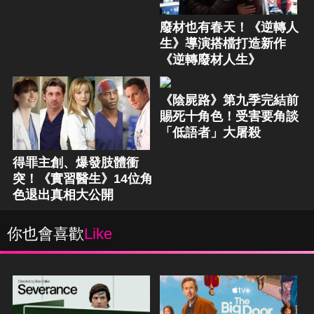
廢材也有春天！《逆轉人
生》導演搭檔打造新作
《逆轉廢材人生》
《陰屍路》第九季完結前
賜死十角色！受害要角談
「低語者」大屠殺
得罪主創、爆發肢體衝
突！《實習醫生》14位角
色退出真相大公開
你也會喜歡
Like