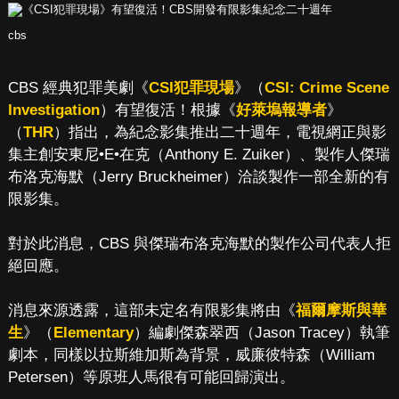
cbs
CBS 經典犯罪美劇《
CSI犯罪現場
》（
CSI: Crime Scene
Investigation
）有望復活！根據《
好萊塢報導者
》
（
THR
）指出，為紀念影集推出二十週年，電視網正與影
集主創安東尼•E•在克（Anthony E. Zuiker）、製作人傑瑞
布洛克海默（Jerry Bruckheimer）洽談製作一部全新的有
限影集。
對於此消息，CBS 與傑瑞布洛克海默的製作公司代表人拒
絕回應。
消息來源透露，這部未定名有限影集將由《
福爾摩斯與華
生
》（
Elementary
）編劇傑森翠西（Jason Tracey）執筆
劇本，同樣以拉斯維加斯為背景，威廉彼特森（William
Petersen）等原班人馬很有可能回歸演出。