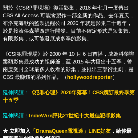
關於《CSI犯罪現場》復活影集，2018 年七月一度傳出
CBS All Access 可能會製作一部全新的作品。去年夏天，
布洛克海默的監製提醒公司 2020 年就是影集二十週年，
於是接洽傑森翠西進行開發。目前不確定形式是短集數、
有限影集，或可能發展成多季的影集。
《CSI犯罪現場》於 2000 年 10 月 6 日首播，成為科學辦
案類影集最成功的祖師爺，至 2015 年共播出十五季，曾
兩度受封全球最多人收看的影集，並推出三部衍生劇，是
CBS 最賺錢的系列作品。（
hollywoodreporter
）
延伸閱讀：
《犯罪心理》2020年落幕！CBS續訂最終季第
十五季
延伸閱讀：
IndieWire評比21世紀十大最佳犯罪影集
★ 立即加入
「DramaQueen電視迷」LINE好友
，給你最