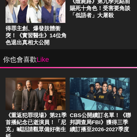
《陰屍路》第九季完結前
賜死十角色！受害要角談
「低語者」大屠殺
得罪主創、爆發肢體衝
突！《實習醫生》14位角
色退出真相大公開
你也會喜歡
Like
《重返犯罪現場》第21季
CBS公開續訂名單！《聯
首播紀念已逝演員！「尼
邦調查局FBI》獲得三季
克」喊話請觀眾備好衛生
續訂播至2026-2027季度
紙