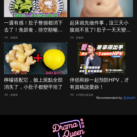
一週有感！肚子整個都消下
起床就先做件事，沒三天小
去了！免節食，排空順暢就
腹就不見了! 肚子一天天變
夠
小！
PR・新素簡
PR・新素簡
檸檬搭配它，臉上斑點全部
伴侶和妳一起預防HPV，才
消失了，小肚子都變平坦了
有資格說愛妳！
PR・新素簡
PR・台灣癌症基金會
Recommended by