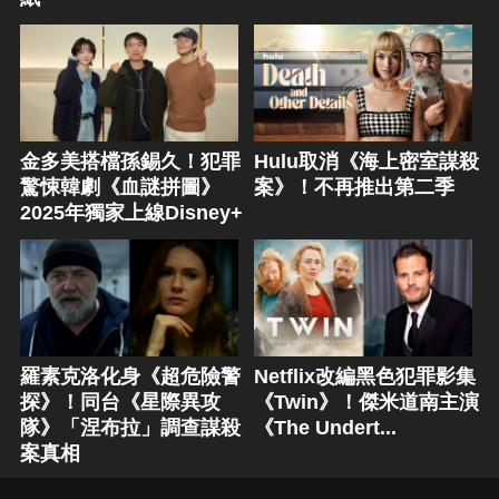
金多美搭檔孫錫久！犯罪
Hulu取消《海上密室謀殺
驚悚韓劇《血謎拼圖》
案》！不再推出第二季
2025年獨家上線Disney+
羅素克洛化身《超危險警
Netflix改編黑色犯罪影集
探》！同台《星際異攻
《Twin》！傑米道南主演
隊》「涅布拉」調查謀殺
《The Undert...
案真相