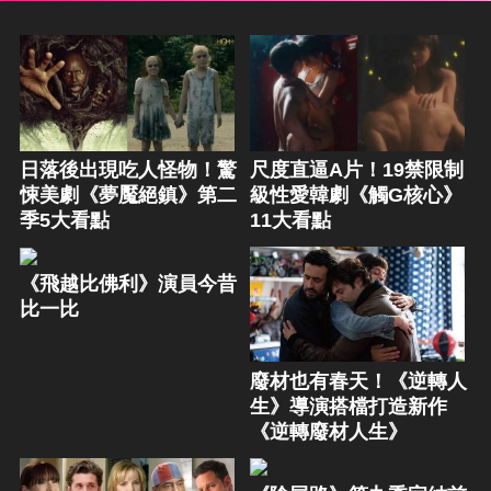
日落後出現吃人怪物！驚
尺度直逼A片！19禁限制
悚美劇《夢魘絕鎮》第二
級性愛韓劇《觸G核心》
季5大看點
11大看點
《飛越比佛利》演員今昔
比一比
廢材也有春天！《逆轉人
生》導演搭檔打造新作
《逆轉廢材人生》