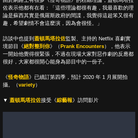
由於網路上有很多《怪奇物語》的粉絲理論，蓋頓馬塔拉
佐表示他都有在看：「這些理論都很有趣，我最喜歡的理
論是蘇西其實是俄羅斯政府的間諜，我覺得這超笨又很有
趣，希望劇情不會這麼演，因為會很怪。」
訪談中也提到
蓋頓馬塔拉佐
監製、主持的 Netflix 喜劇實
境節目《
絕對整到你
》（
Prank Encounters
），他表示
一開始他覺得很緊張，不過在現場大家對惡作劇的反應都
很好，大家都很開心能身為節目中的一份子。
《
怪奇物語
》已續訂第四季，預計 2020 年 1 月展開拍
攝。（
variety
）
▼
蓋頓馬塔拉佐
接受《
綜藝報
》訪問影片