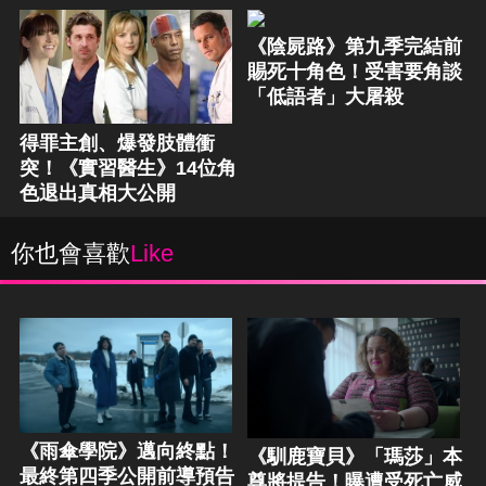
《陰屍路》第九季完結前
賜死十角色！受害要角談
「低語者」大屠殺
得罪主創、爆發肢體衝
突！《實習醫生》14位角
色退出真相大公開
你也會喜歡
Like
《雨傘學院》邁向終點！
《馴鹿寶貝》「瑪莎」本
最終第四季公開前導預告
尊將提告！曝遭受死亡威