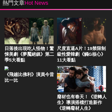
熱門文章
Hot News
日落後出現吃人怪物！驚
尺度直逼A片！19禁限制
悚美劇《夢魘絕鎮》第二
級性愛韓劇《觸G核心》
季5大看點
11大看點
《飛越比佛利》演員今昔
比一比
廢材也有春天！《逆轉人
生》導演搭檔打造新作
《逆轉廢材人生》