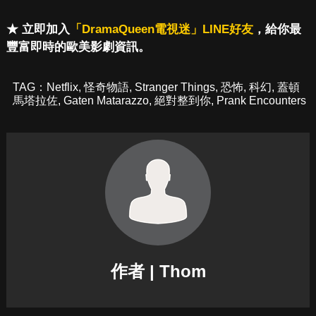
★ 立即加入
「DramaQueen電視迷」LINE好友
，給你最
豐富即時的歐美影劇資訊。
TAG：
Netflix
,
怪奇物語
,
Stranger Things
,
恐怖
,
科幻
,
蓋頓
馬塔拉佐
,
Gaten Matarazzo
,
絕對整到你
,
Prank Encounters
作者 | Thom