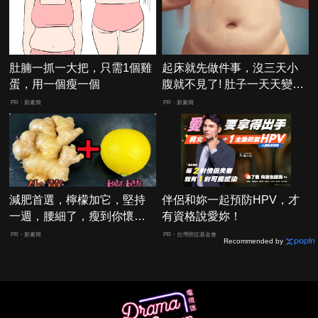
肚腩一抓一大把，只需1個雞
起床就先做件事，沒三天小
蛋，用一個瘦一個
腹就不見了! 肚子一天天變
小！
PR・新素簡
PR・新素簡
減肥首選，檸檬加它，堅持
伴侶和妳一起預防HPV，才
一週，腰細了，瘦到你懷疑
有資格說愛妳！
人生
PR・新素簡
PR・台灣癌症基金會
Recommended by