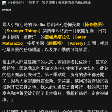
twitter
眾人引頸期盼的 Netflix 原創科幻恐怖美劇《
怪奇物語
》
（
Stranger Things
）第四季即將於一月展開拍攝，日前
劇中飾演「達斯汀」的
蓋頓馬塔拉佐
（
Gaten
Matarazzo
）接受美國《
綜藝報
》（
Variety
）訪問，暢談
他最喜愛的粉絲理論，以及第四季的可能發展。
當主持人問及達斯汀的未來，蓋頓馬塔拉佐說：「這真的
很難說，因為我真的不知道這些人物接下來會如何，此刻
的他不知該何去何從。第三季結尾，所有的孩子都分開
了，因為大家都搬離霍金斯。伊萊雯、威爾跟著喬絲試著
找到其它安身之地。我未必知道這是否可行，我的意思是
麥克和伊萊雯被分開了非常瘋狂，我想粉絲們一定會被嚇
壞。」