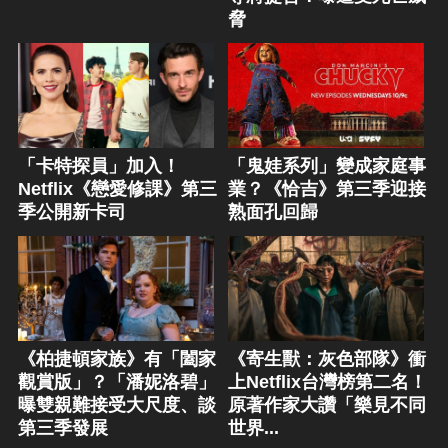
脅
「卡特探員」加入！
「鬼娃系列」變成家庭事
Netflix《戀愛修課》第三
業？《恰吉》第三季迎接
季公開新卡司
熟面孔回歸
《柏捷頓家族》有「闔家
《寄生獸：灰色部隊》衝
觀賞版」？「潘妮洛碧」
上Netflix台灣榜第二名！
曝雙親難接受大尺度、談
原著作家大讚「樂見不同
第三季發展
世界...