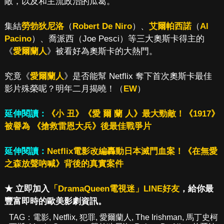
敵，以及和主流政治的瓜葛。
集結
勞勃狄尼洛
（
Robert De Niro
）、
艾爾帕西諾
（
Al
Pacino
）、喬派西（Joe Pesci）等三大奧斯卡得主的
《
愛爾蘭人
》被看好為奧斯卡的大熱門。
究竟《
愛爾蘭人
》是否能幫 Netflix 奪下首次奧斯卡最佳
影片殊榮呢？明年二月揭曉！（
EW
）
延伸閱讀：
《小 丑》《愛 爾 蘭 人》最大勁敵！《1917》
被譽為 《搶救雷恩大兵》後最佳戰爭片
延伸閱讀：
Netflix電影改編轟動日本滅門血案！《在無愛
之森放聲吶喊》背後的真實案件
★ 立即加入
「DramaQueen電視迷」LINE好友
，給你最
豐富即時的歐美影劇資訊。
TAG：
電影
,
Netflix
,
犯罪
,
愛爾蘭人
,
The Irishman
,
馬丁史柯