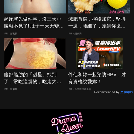
起床就先做件事，沒三天小
減肥首選，檸檬加它，堅持
腹就不見了! 肚子一天天變
一週，腰細了，瘦到你懷疑
小！
人生
PR・新素簡
PR・新素簡
腹部脂肪的「剋星」找到
伴侶和妳一起預防HPV，才
了，常吃這幾物，吃走大肚
有資格說愛妳！
囊，瘦出小蠻腰
PR・新素簡
PR・台灣癌症基金會
Recommended by