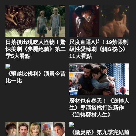
日落後出現吃人怪物！驚
尺度直逼A片！19禁限制
悚美劇《夢魘絕鎮》第二
級性愛韓劇《觸G核心》
季5大看點
11大看點
《飛越比佛利》演員今昔
比一比
廢材也有春天！《逆轉人
生》導演搭檔打造新作
《逆轉廢材人生》
《陰屍路》第九季完結前