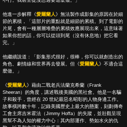
不行。我甚至從沒想過要這麼做。」
他進一步解釋《
愛爾蘭人
》無法製作成影集的原因在於細
節的累積，「這部片的重點就是細節的累積。到了電影的
片尾，會有一種層層堆疊的累積效應展現出來，這意味著
如果你想的話，你可以從頭到尾（沒有休息地）把它看
完。」
他繼續說道：「影集形式很好，很棒，你可以就創造出的
角色、劇情線和世界再去發展。但《
愛爾蘭人
》不適合這
麼做。」
《
愛爾蘭人
》藉由二戰老兵法蘭克希蘭（Frank
Sheeran）的角度，講述戰後美國的黑社會。他是一名騙
子和殺手，曾經在 20 世紀最惡名昭彰的人物身邊工作。
故事橫跨數十年，記錄美國歷史上最大的懸案，刻劃傳奇
工會主席吉米霍法（Jimmy Hoffa）的失蹤，並壯觀呈現
黑幫不為人知的權力中心：其內部運作、勢如水火的仇