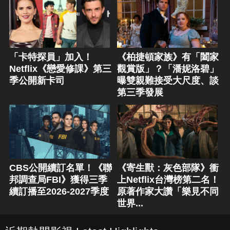
「卡特探員」加入！
《柏捷頓家族》有「闔家
Netflix《戀愛修課》第三
觀賞版」？「潘妮洛碧」
季公開新卡司
曝雙親難接受大尺度、談
第三季發展
CBS公開續訂名單！《聯
《寄生獸：灰色部隊》衝
邦調查局FBI》獲得三季
上Netflix台灣榜第二名！
續訂播至2026-2027季度
原著作家大讚「樂見不同
世界...