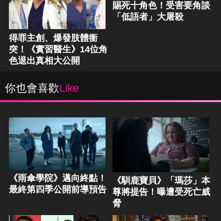
賜死十角色！受害要角談
「低語者」大屠殺
得罪主創、爆發肢體衝
突！《實習醫生》14位角
色退出真相大公開
你也會喜歡
Like
《雨傘學院》邁向終點！
《馴鹿寶貝》「瑪莎」本
最終第四季公開前導預告
尊將提告！曝遭受死亡威
脅