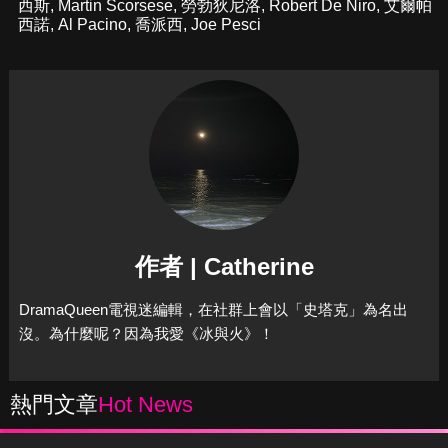
西斯
,
Martin Scorsese
,
勞勃狄尼洛
,
Robert De Niro
,
艾爾帕
西諾
,
Al Pacino
,
喬派西
,
Joe Pesci
作者 | Catherine
DramaQueen電視迷編輯，在社群上會以「史塔克」為名出
沒。為什麼呢？因為我愛《冰與火》！
熱門文章
Hot News