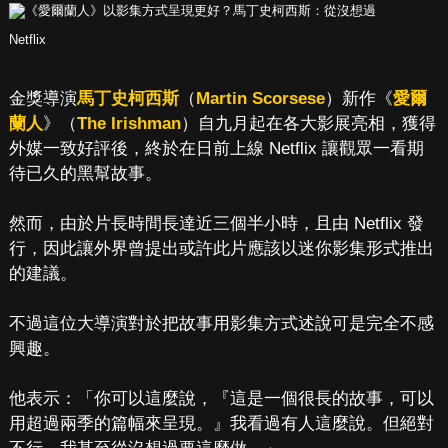
Netflix
金獎導演
馬丁史柯西斯
（
Martin Scorsese
）新作《
愛爾
蘭人
》（
The Irishman
）自九月起在各大影展亮相，獲得
外媒一致好評後，終於在日前上線 Netflix 讓觀眾一看期
待已久的黑幫故事。
然而，由於片長時間長達近三個半小時，且由 Netflix 發
行，因此讓外界曾提出或許此片應該以迷你影集形式推出
的建議。
不過這位大導演對於把故事用影集方式述說可是完全不感
興趣。
他表示：「你可以這麼說，『這是一個很長的故事，可以
用超過兩季的篇幅來呈現。』我看過有人這麼說。但絕對