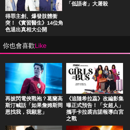
「低語者」大屠殺
得罪主創、爆發肢體衝
突！《實習醫生》14位角
色退出真相大公開
你也會喜歡
Like
再披閃電俠戰袍？葛蘭高
《追隨希拉蕊》改編影集
斯汀喊話「如果詹姆斯岡
曝正式預告！「女超人」
恩找我，我願意」
攜手卡拉裘吉諾報導白宮
之戰