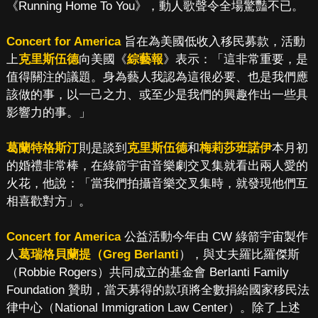
《Running Home To You》，動人歌聲令全場驚豔不已。
Concert for America
旨在為美國低收入移民募款，活動
上
克里斯伍德
向美國《
綜藝報
》表示：「這非常重要，是
值得關注的議題。身為藝人我認為這很必要、也是我們應
該做的事，以一己之力、或至少是我們的興趣作出一些具
影響力的事。」
葛蘭特格斯汀
則是談到
克里斯伍德
和
梅莉莎班諾伊
本月初
的婚禮非常棒，在綠箭宇宙音樂劇交叉集就看出兩人愛的
火花，他說：「當我們拍攝音樂交叉集時，就發現他們互
相喜歡對方」。
Concert for America
公益活動今年由 CW 綠箭宇宙製作
人
葛瑞格貝蘭提（Greg Berlanti
），與丈夫羅比羅傑斯
（Robbie Rogers）共同成立的基金會 Berlanti Family
Foundation 贊助，當天募得的款項將全數捐給國家移民法
律中心（National Immigration Law Center）。除了上述