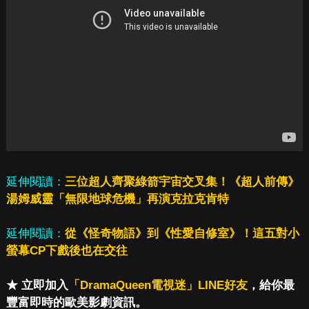
延伸閱讀：
三位超人齊聚綠箭宇宙交叉集！《超人前傳》
湯姆威靈「無限地球危機」再演克拉克肯特
延伸閱讀：
從《怪奇物語》到《性愛自修室》！這五對小
螢幕CP下戲後也在交往
★ 立即加入
「DramaQueen電視迷」LINE好友
，給你最
豐富即時的歐美影劇資訊。