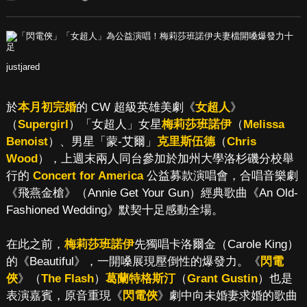
justjared
於
本月初完婚
的 CW 超級英雄美劇《
女超人
》
（
Supergirl
）「女超人」女星
梅莉莎班諾伊
（
Melissa
Benoist
）、男星「蒙-艾爾」
克里斯伍德
（
Chris
Wood
），上週末兩人同台參加於加州大學洛杉磯分校舉
行的
Concert for America
公益募款演唱會，合唱音樂劇
《飛燕金槍》（Annie Get Your Gun）經典歌曲《An Old-
Fashioned Wedding》默契十足感動全場。
在此之前，
梅莉莎班諾伊
先獨唱卡洛爾金（Carole King）
的《Beautiful》，一開嗓展現壓倒性的爆發力。《
閃電
俠
》（
The Flash
）
葛蘭特格斯汀
（
Grant Gustin
）也是
表演嘉賓，原音重現《
閃電俠
》劇中向未婚妻求婚的歌曲