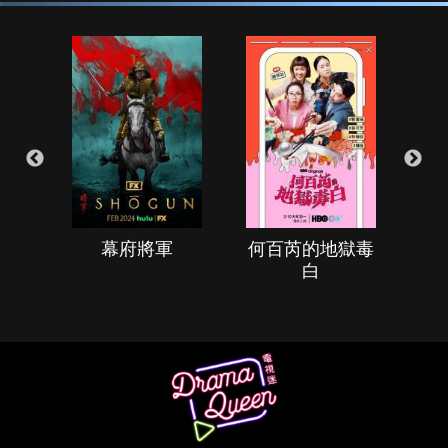
幕府將軍
何百芮的地獄毒
白