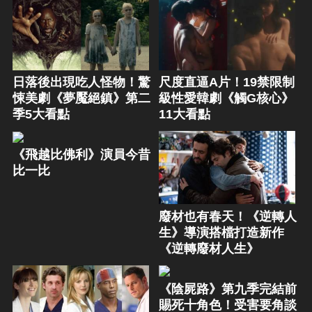
日落後出現吃人怪物！驚
尺度直逼A片！19禁限制
悚美劇《夢魘絕鎮》第二
級性愛韓劇《觸G核心》
季5大看點
11大看點
《飛越比佛利》演員今昔
比一比
廢材也有春天！《逆轉人
生》導演搭檔打造新作
《逆轉廢材人生》
《陰屍路》第九季完結前
賜死十角色！受害要角談