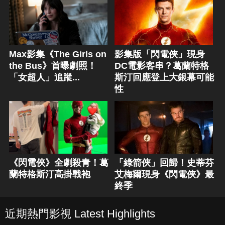
Max影集《The Girls on
影集版「閃電俠」現身
the Bus》首曝劇照！
DC電影客串？葛蘭特格
「女超人」追蹤...
斯汀回應登上大銀幕可能
性
《閃電俠》全劇殺青！葛
「綠箭俠」回歸！史蒂芬
蘭特格斯汀高掛戰袍
艾梅爾現身《閃電俠》最
終季
近期熱門影視 Latest Highlights