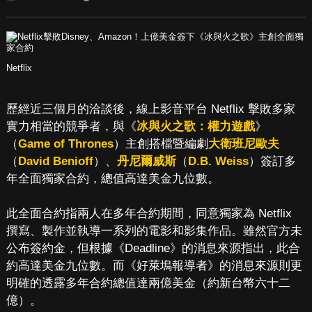
Netflix
歷經近三個月的洽談後，線上影音平台 Netflix 擊敗多家
實力相當的競爭者，與《
冰與火之歌：權力遊戲
》
（
Game of Thrones
）主創搭檔暨編劇
大衛班尼歐夫
（
David Benioff
）、
丹尼爾威斯
（
D.B. Weiss
）簽訂多
年全面獨家合約，總值高達美金九位數。
此全面合約指兩人在多年合約期間，同意獨家為 Netflix
撰寫、製作並執導一系列的電影和影集作品。雖然官方未
公布簽約金，但根據《Deadline》的消息來源指出，此合
約高達美金九位數。而《好萊塢報導者》的消息來源則更
明確的透露多年合約總值達兩億美金（約新台幣六十二
億）。