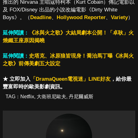
推出的 Nirvana 主唱寇特柯本（Kurt Cobain）傳記電影以
及 FOX/Disney 出品的小說改編電影《Dirty White
Boys》。（
Deadline
、
Hollywood Reporter
、
Variety
）
延伸閱讀：
《冰與火之歌》大結局劇本公開！「卓耿」火
燒鐵王座原因揭曉
延伸閱讀：
史塔克、冰原狼皆現身！喬治馬丁曝《冰與火
之歌》前傳美劇五大設定
★ 立即加入
「DramaQueen電視迷」LINE好友
，給你最
豐富即時的歐美影劇資訊。
TAG：
Netflix
,
大衛班尼歐夫
,
丹尼爾威斯