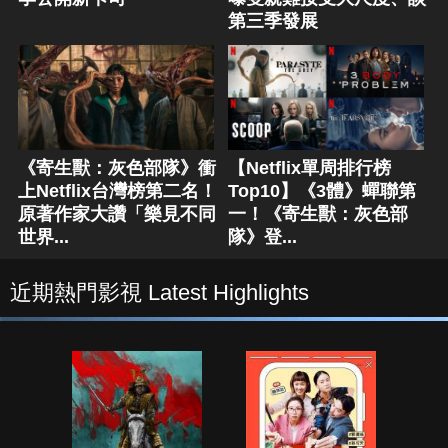
第三季發展
《寄生獸：灰色部隊》衝
【Netflix單周排行榜
上Netflix台灣榜第二名！
Top10】《3體》蟬聯第
原著作家大讚「樂見不同
一！《寄生獸：灰色部
世界...
隊》登...
近期熱門影視 Latest Highlights