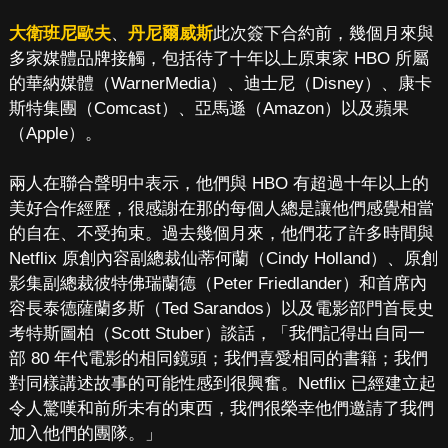
大衛班尼歐夫
、
丹尼爾威斯
此次簽下合約前，幾個月來與
多家媒體品牌接觸，包括待了十年以上原東家 HBO 所屬
的華納媒體（WarnerMedia）、迪士尼（Disney）、康卡
斯特集團（Comcast）、亞馬遜（Amazon）以及蘋果
（Apple）。
兩人在聯合聲明中表示，他們與 HBO 有超過十年以上的
美好合作經歷，很感謝在那的每個人總是讓他們感覺相當
的自在、不受拘束。過去幾個月來，他們花了許多時間與
Netflix 原創內容副總裁仙蒂何蘭（Cindy Holland）、原創
影集副總裁彼特佛瑞蘭德（Peter Friedlander）和首席內
容長泰德薩蘭多斯（Ted Sarandos）以及電影部門首長史
考特斯圖柏（Scott Stuber）談話，「我們記得出自同一
部 80 年代電影的相同鏡頭；我們喜愛相同的書籍；我們
對同樣講述故事的可能性感到很興奮。Netflix 已經建立起
令人驚嘆和前所未有的東西，我們很榮幸他們邀請了我們
加入他們的團隊。」