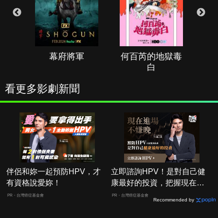
幕府將軍
何百芮的地獄毒
白
看更多影劇新聞
伴侶和妳一起預防HPV，才
立即諮詢HPV！是對自己健
有資格說愛妳！
康最好的投資，把握現在不
嫌晚！
PR・台灣癌症基金會
PR・台灣癌症基金會
Recommended by