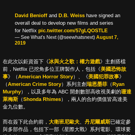
David Benioff
and
D.B. Weiss
have signed an
overall deal to develop new films and series
for Netflix
pic.twitter.com/57gLQOSTLE
— See What's Next (@seewhatsnext)
August 7,
2019
在此次以鉅資簽下《
冰與火之歌：權力遊戲
》主創搭檔
前，Netflix 已挖角多位王牌製作人，包括《
美國恐怖故
事
》（
American Horror Story
）、《
美國犯罪故事
》
（
American Crime Story
）系列主創
瑞恩墨菲
（
Ryan
Murphy
），以及多年為 ABC 開創數部高收視美劇的
珊達
萊梅斯
（
Shonda Rhimes
），兩人的合約價值皆高達美
金九位數。
而在簽下此合約前，
大衛班尼歐夫
、
丹尼爾威斯
已確定參
與多部作品，包括下一部《星際大戰》系列電影、環球要