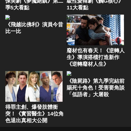
悚美劇《夢魘絕鎮》第二
級性愛韓劇《觸G核心》
季5大看點
11大看點
《飛越比佛利》演員今昔
比一比
廢材也有春天！《逆轉人
生》導演搭檔打造新作
《逆轉廢材人生》
《陰屍路》第九季完結前
賜死十角色！受害要角談
「低語者」大屠殺
得罪主創、爆發肢體衝
突！《實習醫生》14位角
色退出真相大公開