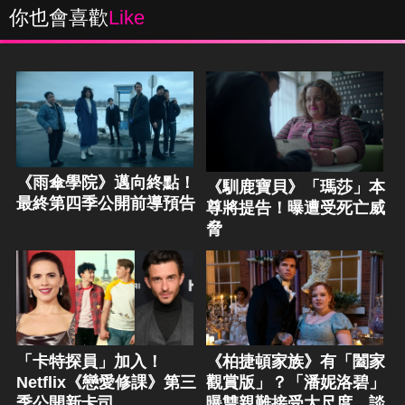
你也會喜歡
Like
《雨傘學院》邁向終點！
《馴鹿寶貝》「瑪莎」本
最終第四季公開前導預告
尊將提告！曝遭受死亡威
脅
「卡特探員」加入！
《柏捷頓家族》有「闔家
Netflix《戀愛修課》第三
觀賞版」？「潘妮洛碧」
季公開新卡司
曝雙親難接受大尺度、談