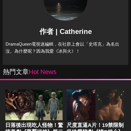
作者 | Catherine
DramaQueen電視迷編輯，在社群上會以「史塔克」為名出
沒。為什麼呢？因為我愛《冰與火》！
熱門文章
Hot News
日落後出現吃人怪物！驚
尺度直逼A片！19禁限制