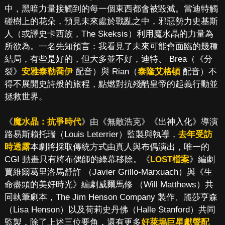
中，黑暗力量接觸到的每一個東西都會被毀滅。當迪特觸
碰樹上的花朵，預見未來處於戰亂之中，邪惡勢力史基斯
人（或譯史卡西族，The Skeksis）利用魔水晶的力量為
所欲為。一名先知預言：我看見了未來可能會面臨的幾種
結局，有些是好的，但大多並不好，迪特、 Brea（《分
裂》
安雅泰勒喬伊
配音）與 Rian（
泰隆艾格頓
配音）不
得不展開史詩般的旅程，點燃對抗殘酷皇帝的起義行動並
拯救世界。
《
魔水晶：抗爭時代
》由《無敵浩克》《出神入化》導演
路易斯賴托瑞（Louis Leterrier）監製與執導，
去年受訪
時透露
本劇將採取傳統方式由真人與布偶演出，唯一的
CGI 動畫只有將布偶師的綠幕移除。《
LOST檔案
》編劇
賈維爾葛里洛馬舒許 （Javier Grillo-Marxuach）與《生
命盡頭的美好時光》編劇威爾馬修 （Will Matthews）共
同執筆劇本，The Jim Henson Company 製作、麗莎亨森
（Lisa Henson）以及荷莉史丹佛（Halle Stanford）共同
監製，除了上述三位要角，還有更多
好萊塢巨星獻聲配