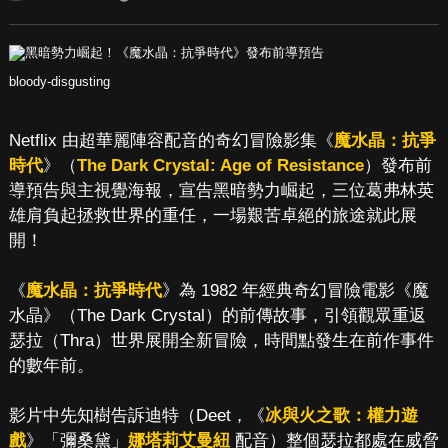
bloody-disgusting
Netflix 由超華麗陣容配音的奇幻冒險影集《
魔水晶：抗爭
時代
》（
The Dark Crystal: Age of Resistance
）發布前
導預告與主視覺海報，宣告黑暗勢力崛起，三位葛弗林英
雄肩負起拯救世界的重任，一場艱苦卓絕的旅途就此展
開！
《
魔水晶：抗爭時代
》為 1982 年經典奇幻冒險電影《魔
水晶》（The Dark Crystal）的前傳故事，引領觀眾重返
瑟拉（Thra）世界展開全新冒險，時間點發生在前作事件
的數年前。
影片中先知樹告訴迪特（Deet，《
冰與火之歌：權力遊
戲
》「彌桑黛」
娜塔莉艾曼紐
配音）整個瑟拉都處在威脅