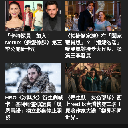
「卡特探員」加入！
《柏捷頓家族》有「闔家
Netflix《戀愛修課》第三
觀賞版」？「潘妮洛碧」
季公開新卡司
曝雙親難接受大尺度、談
第三季發展
HBO《冰與火》衍生劇喊
《寄生獸：灰色部隊》衝
卡！基特哈靈頓證實「瓊
上Netflix台灣榜第二名！
恩雪諾」獨立影集停止開
原著作家大讚「樂見不同
發
世界...