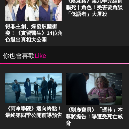
《陰屍路》第九季完結前
賜死十角色！受害要角談
「低語者」大屠殺
得罪主創、爆發肢體衝
突！《實習醫生》14位角
色退出真相大公開
你也會喜歡
Like
《雨傘學院》邁向終點！
《馴鹿寶貝》「瑪莎」本
最終第四季公開前導預告
尊將提告！曝遭受死亡威
脅