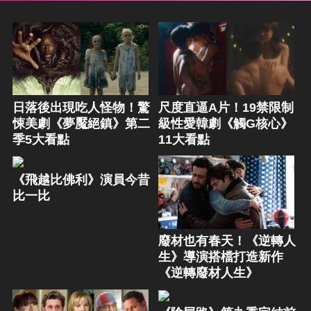
日落後出現吃人怪物！驚
尺度直逼A片！19禁限制
悚美劇《夢魘絕鎮》第二
級性愛韓劇《觸G核心》
季5大看點
11大看點
《飛越比佛利》演員今昔
比一比
廢材也有春天！《逆轉人
生》導演搭檔打造新作
《逆轉廢材人生》