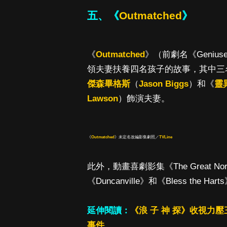
五、《
Outmatched
》
《
Outmatched
》（前劇名《Geni
領夫妻扶養四名孩子的故事，其中三
傑森畢格斯
（
Jason Biggs
）和《
靈
Lawson
）飾演夫妻。
《
Outmatched
》未定名改編影集劇照／
TVLine
此外，動畫喜劇影集《The Great
《Duncanville》和《Bless the
延伸閱讀：
《浪 子 神 探》收視
事件