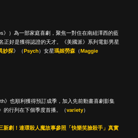
uses》）為一部家庭喜劇，聚焦一對住在南紐澤西的藍
名正好是獲得認證的天才。《美國派》系列電影男星
異妙探
》（
Psych
）女星
瑪姬勞森
（
Maggie
 North》也順利獲得預訂成季，加入先前動畫喜劇影集
 Harts》的行列在下個季度首播。（
variety
）
力壓三新劇！連環殺人魔故事參照「快樂笑臉殺手」真實