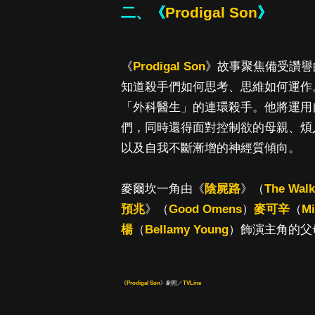
二、《
Prodigal Son
》
《
Prodigal Son
》故事聚焦備受讚譽的犯
知道殺手們如何思考、思維如何運作
「外科醫生」的連環殺手。他將運用
們，同時還得面對控制欲的母親、煩
以及自我不斷漸增的神經質傾向。
麥爾坎一角由《
陰屍路
》（
The Walk
預兆
》（
Good Omens
）
麥可辛
（
Mi
楊
（
Bellamy Young
）飾演主角的父
《
Prodigal Son
》劇照／
TVLine