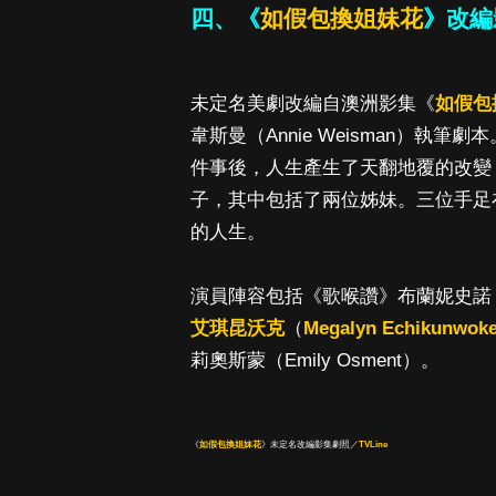
四、《
如假包換姐妹花
》改編
未定名美劇改編自澳洲影集《
如假包
韋斯曼（Annie Weisman）
件事後，人生產生了天翻地覆的改變
子，其中包括了兩位姊妹。三位手足
的人生。
演員陣容包括《歌喉讚》布蘭妮史諾（Bri
艾琪昆沃克
（
Megalyn Echikunwok
莉奧斯蒙（Emily Osment）。
《
如假包換姐妹花
》未定名改編影集劇照／
TVLine