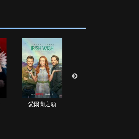
治
愛爾蘭之願
空戰群英