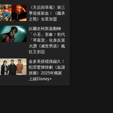
《天后與草莓》第三
季迎接新血！《繼承
之戰》女星加盟
比爾史柯斯嘉翻轉
「小丑」形象！初代
「琴葛雷」化身反派
大讚《滅世男孩》瘋
狂又邪惡
金多美搭檔孫錫久！
犯罪驚悚韓劇《血謎
拼圖》2025年獨家
上線Disney+