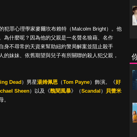
罪心理學家麥爾坎布賴特（Malcolm Bright）。他
。為什麼呢？因為他的父親是一名聲名狼藉、名作
自身不尋常的天資來幫助紐約警局解案並阻止殺手
人的妹妹、依舊期望與兒子有所關聯的殺人犯父親，
ing Dead
）男星
湯姆佩恩
（
Tom Payne
）飾演。《
好
chael Sheen
）以及《
醜聞風暴
》（
Scandal
）
貝蕾米
母。