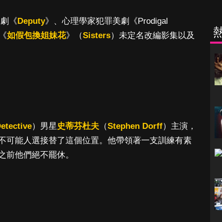
美劇《
Deputy
》、心理學家犯罪美劇《Prodigal
《
如假包換姐妹花
》（
Sisters
）未定名改編影集以及
。
etective
）男星
史蒂芬杜夫
（
Stephen Dorff
）主演，
不可能人選接替了這個位置。他帶領著一支訓練有素
之前他們絕不罷休。