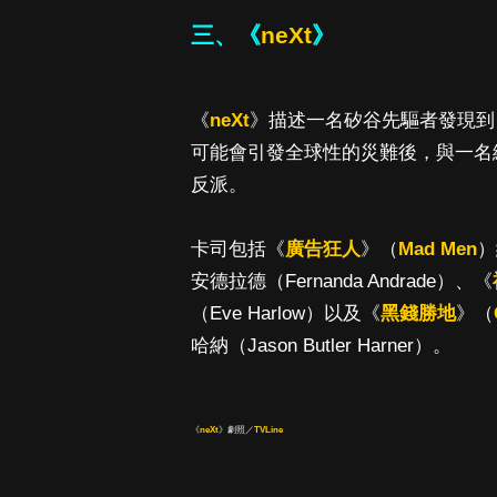
三、《
neXt
》
《
neXt
》描述一名矽谷先驅者發現到自己創造的強
可能會引發全球性的災難後，與一名
反派。
卡司包括《
廣告狂人
》（
Mad Men
）
安德拉德（Fernanda Andrade）、《
（Eve Harlow）以及《
黑錢勝地
》（
哈納（Jason Butler Harner）。
《
neXt
》劇照／
TVLine