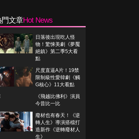
熱門文章
Hot News
日落後出現吃人怪
物！驚悚美劇《夢魘
絕鎮》第二季5大看
點
尺度直逼A片！19禁
限制級性愛韓劇《觸
G核心》11大看點
《飛越比佛利》演員
今昔比一比
廢材也有春天！《逆
轉人生》導演搭檔打
造新作《逆轉廢材人
生》