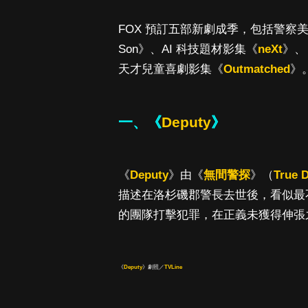
FOX 預訂五部新劇成季，包括警察
Son》、AI 科技題材影集《
neXt
》、
天才兒童喜劇影集《
Outmatched
》
一、《
Deputy
》
《
Deputy
》由《
無間警探
》（
True D
描述在洛杉磯郡警長去世後，看似最
的團隊打擊犯罪，在正義未獲得伸張
《
Deputy
》劇照／
TVLine