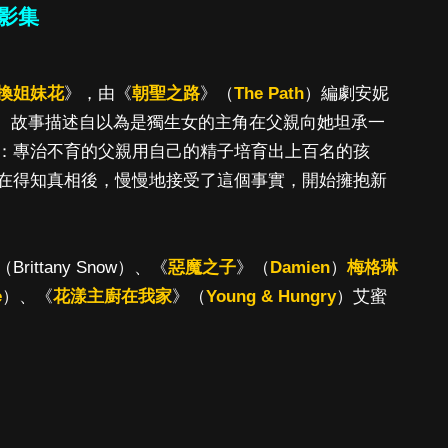
影集
換姐妹花
》，由《
朝聖之路
》（
The Path
）編劇安妮
執筆劇本。故事描述自以為是獨生女的主角在父親向她坦承一
：專治不育的父親用自己的精子培育出上百名的孩
在得知真相後，慢慢地接受了這個事實，開始擁抱新
ttany Snow）、《
惡魔之子
》（
Damien
）
梅格琳
e
）、《
花漾主廚在我家
》（
Young & Hungry
）艾蜜