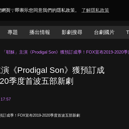
amaQueen電視迷
瀏覽網頁，即表示您同意我們的隱私政策。
了解隱私政策
專題
播出情報
影劇搜尋
台劇國片
T
「耶穌」主演《Prodigal Son》獲預訂成季！FOX宣布2019-202
Prodigal Son》獲預訂成
2020季度首波五部新劇
 17:57