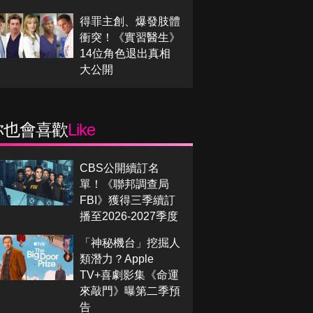
得罪主創、爆發肢體
衝突！《實習醫生》
14位角色退出真相
大公開
你也會喜歡
Like
CBS公開續訂名
單！《聯邦調查局
FBI》獲得三季續訂
播至2026-2027季度
「神秘機台」挖掘人
類潛力？Apple
TV+喜劇影集《命運
來敲門》曝第二季預
告