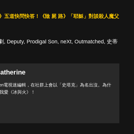
l Son》五道快問快答！《陰 屍 路》「耶穌」對談殺人魔父
劇
,
Deputy
,
Prodigal Son
,
neXt
,
Outmatched
,
史蒂
atherine
Queen電視迷編輯，在社群上會以「史塔克」為名出沒。為什
我愛《冰與火》！