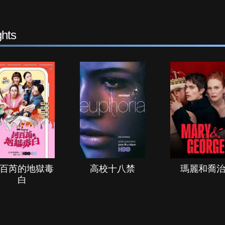
hts
百芮的地獄毒
高校十八禁
瑪麗和喬
白