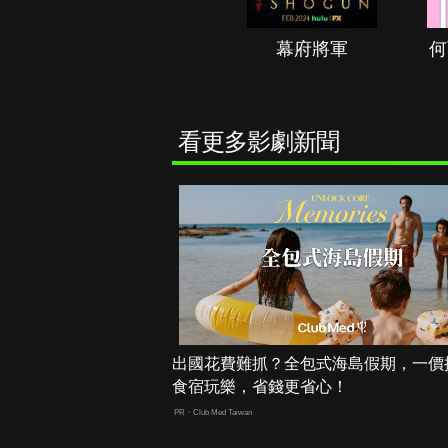
秘境春光
幕府將軍
何
看更多影劇新聞
出國花費難抓？全包式海島假期，一價
食宿玩樂，省錢更省心！
PR・Club Med Taiwan