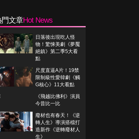
熱門文章
Hot News
日落後出現吃人怪
物！驚悚美劇《夢魘
絕鎮》第二季5大看
點
尺度直逼A片！19禁
限制級性愛韓劇《觸
G核心》11大看點
《飛越比佛利》演員
今昔比一比
廢材也有春天！《逆
轉人生》導演搭檔打
造新作《逆轉廢材人
生》