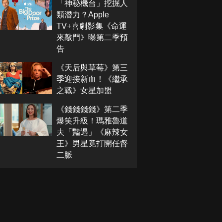
「神秘機台」挖掘人
類潛力？Apple
TV+喜劇影集《命運
來敲門》曝第二季預
告
《天后與草莓》第三
季迎接新血！《繼承
之戰》女星加盟
《錢錢錢錢》第二季
爆笑升級！瑪雅魯道
夫「豔遇」《麻辣女
王》男星竟打開任督
二脈