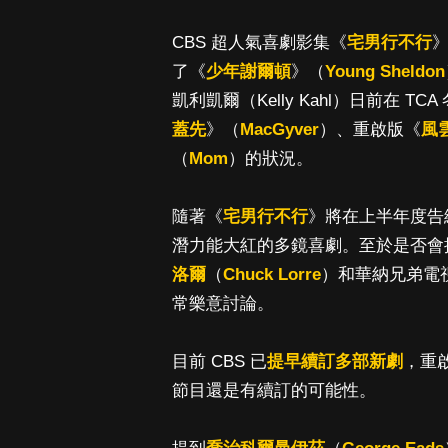
CBS 超人氣喜劇影集《
宅男行不行
了《
少年謝爾頓
》（
Young Sheldon
凱利凱爾（Kelly Kahl）日前在
蓋先
》（
MacGyver
）、重啟版《
風
（
Mom
）的狀況。
隨著《
宅男行不行
》將在上半年度告
潛力能大紅的多鏡喜劇。至於是否會
洛爾
（
Chuck Lorre
）和華納兄弟電
常樂意討論。
目前 CBS 已
提早續訂多部新劇
，重
節目還是有續訂的可能性。