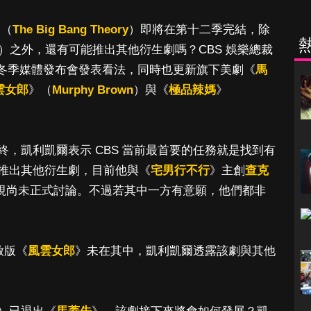
》（
The Big Bang Theory
）即將在第十二季完結，除
）之外，還有可能推出其他衍生劇嗎？CBS 娛樂總裁
 TCA 冬季媒體發布會發表看法，同時也更新旗下美劇《
馬
雲女郎
》（
Murphy Brown
）與《
極品辣媽
》
終，凱利凱爾表示 CBS 當前最首要的任務就是找到有
推出其他衍生劇，目前他與《
宅男行不行
》主創
查克
視尚未正式討論。不過若其中一方有意願，他們都非
啟版《
風雲女郎
》未在其中，凱利凱爾透露該劇與其他