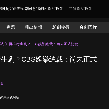
amaQueen電視迷
瀏覽網頁，即表示您同意我們的隱私政策。
了解隱私政策
專題
播出情報
影劇搜尋
台劇國片
T
不行》再推衍生劇？CBS娛樂總裁：尚未正式討論
生劇？CBS娛樂總裁：尚未正式
46