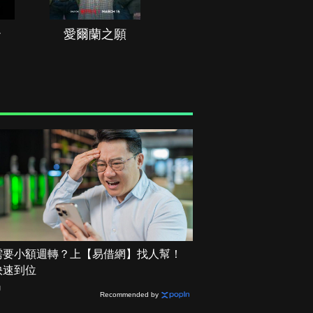
治
愛爾蘭之願
空戰群英
需要小額週轉？上【易借網】找人幫！
快速到位
網
Recommended by