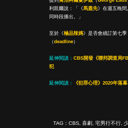
提到
喬治科爾曼伊茲
（
George Eads
利凱爾說：「《
馬蓋先
》在週五晚間
同時段播出。」
至於《
極品辣媽
》是否會續訂第七季
（
deadline
）
延伸閱讀：
CBS開發《聯邦調查局FBI
犯
延伸閱讀：
《犯罪心理》2020年落
TAG：
CBS
,
喜劇
,
宅男行不行
,