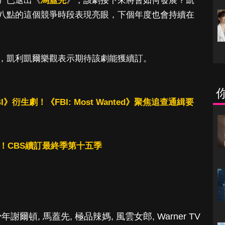
）已退出《
馬蓋先
》，該劇接下來將會如何發展？凱
八點的這個競爭時段表現亮眼，下個年度也會持續在
，凱利凱爾樂觀表示期待該劇能獲續訂。
》衍生劇！《FBI: Most Wanted》聚焦追查通緝要
幕！CBS續訂最終季第十五季
少年謝爾頓
,
馬蓋先
,
極品辣媽
,
風雲女郎
,
Warner TV