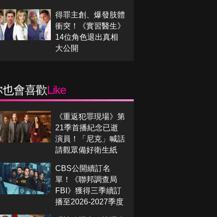
得罪主創、爆發肢體
衝突！《實習醫生》
14位角色退出真相
大公開
你也會喜歡
Like
《重返犯罪現場》第
21季首播紀念已逝
演員！「尼克」喊話
請觀眾備好衛生紙
CBS公開續訂名
單！《聯邦調查局
FBI》獲得三季續訂
播至2026-2027季度