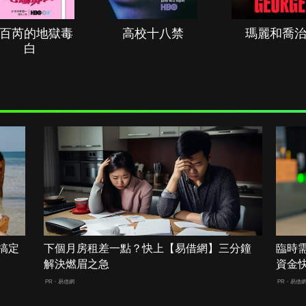
百芮的地獄毒
高校十八禁
瑪麗和喬
白
搞定
下個月房租差一點？快上【易借網】三分鐘
臨時
解決燃眉之急
資金
PR・易借網
PR・易借