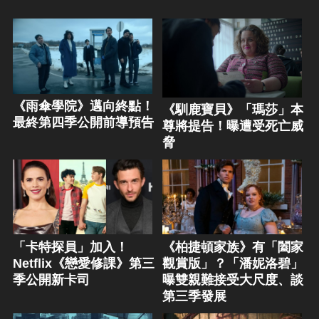
《雨傘學院》邁向終點！
《馴鹿寶貝》「瑪莎」本
最終第四季公開前導預告
尊將提告！曝遭受死亡威
脅
「卡特探員」加入！
《柏捷頓家族》有「闔家
Netflix《戀愛修課》第三
觀賞版」？「潘妮洛碧」
季公開新卡司
曝雙親難接受大尺度、談
第三季發展