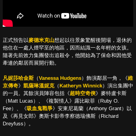
正式預告以
麥德米克山
想起以往景象驚醒後開場，退休的
他住在一處人煙罕至的地區，因而結識一名年輕的女孩。
隨著先前效力集團發出追殺令，他開始為了保命和因他受
牽連的鄰居而展開行動。
凡妮莎哈金斯
（
Vanessa Hudgens
）飾演鄰居一角，《
維
京傳奇
》
凱薩琳溫妮克
（
Katheryn Winnick
）演出集團中
的一員。其餘演員陣容包括《
超時空奇俠
》麥特盧卡斯
（Matt Lucas）、《複製情人》露比歐菲（Ruby O.
Fee）、《
吸血鬼戰爭
》安東尼葛蘭（Anthony Grant）以
及《再見女郎》奧斯卡影帝李察德瑞佛斯（Richard
Dreyfuss）。