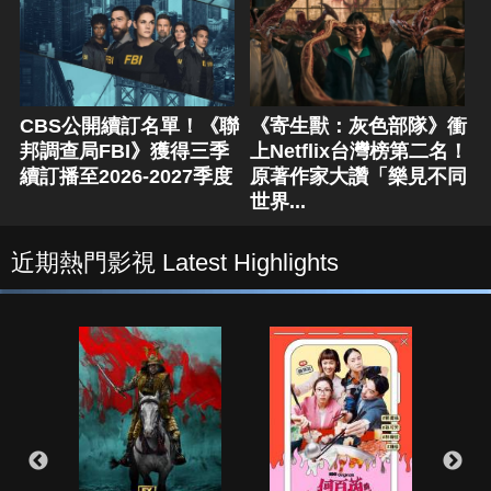
CBS公開續訂名單！《聯
《寄生獸：灰色部隊》衝
邦調查局FBI》獲得三季
上Netflix台灣榜第二名！
續訂播至2026-2027季度
原著作家大讚「樂見不同
世界...
近期熱門影視 Latest Highlights