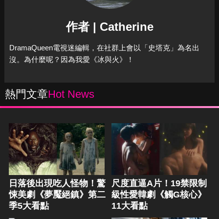
作者 | Catherine
DramaQueen電視迷編輯，在社群上會以「史塔克」為名出
沒。為什麼呢？因為我愛《冰與火》！
熱門文章
Hot News
日落後出現吃人怪物！驚
尺度直逼A片！19禁限制
悚美劇《夢魘絕鎮》第二
級性愛韓劇《觸G核心》
季5大看點
11大看點