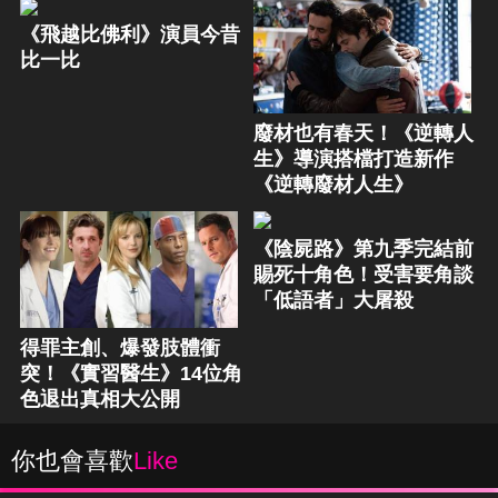
《飛越比佛利》演員今昔
比一比
廢材也有春天！《逆轉人
生》導演搭檔打造新作
《逆轉廢材人生》
《陰屍路》第九季完結前
賜死十角色！受害要角談
「低語者」大屠殺
得罪主創、爆發肢體衝
突！《實習醫生》14位角
色退出真相大公開
你也會喜歡
Like