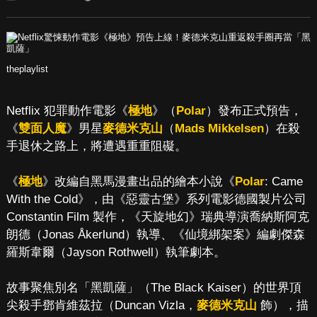
theplaylist
Netflix 犯罪動作電影《
極地
》（
Polar
）發布正式預告，
《
雙面人魔
》男星
麥德米克山
（
Mads Mikkelsen
）在殺
手退休之路上，將遭遇重重阻礙。
《
極地
》改編自黑馬漫畫出品的繪本小說《
Polar
: Came
With the Cold》，由《惡靈古堡》系列電影德國製片公司
Constantin Film 製作，《天旋地幻》瑞典導演喬納斯阿克
朗德（Jonas Åkerlund）執導、《仙境綁架案》編劇傑森
羅斯韋爾（Jayson Rothwell）執筆劇本。
故事聚焦別名「黑凱薩」（The Black Kaiser）的世界頂
尖殺手鄧肯維茲拉（Duncan Vizla，
麥德米克山
飾），描