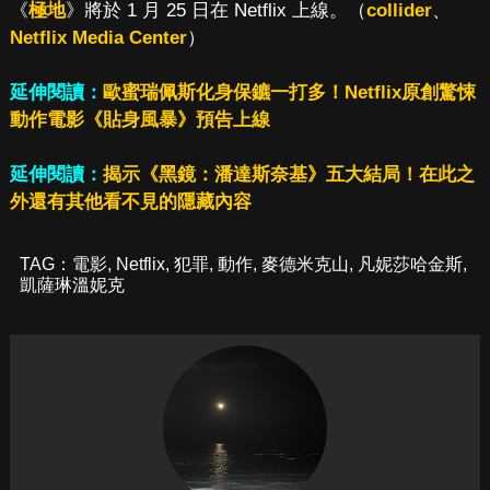
《
極地
》將於 1 月 25 日在 Netflix 上線。（
collider
、
Netflix Media Center
）
延伸閱讀：
歐蜜瑞佩斯化身保鑣一打多！Netflix原創驚悚
動作電影《貼身風暴》預告上線
延伸閱讀：
揭示《黑鏡：潘達斯奈基》五大結局！在此之
外還有其他看不見的隱藏內容
TAG：
電影
,
Netflix
,
犯罪
,
動作
,
麥德米克山
,
凡妮莎哈金斯
,
凱薩琳溫妮克