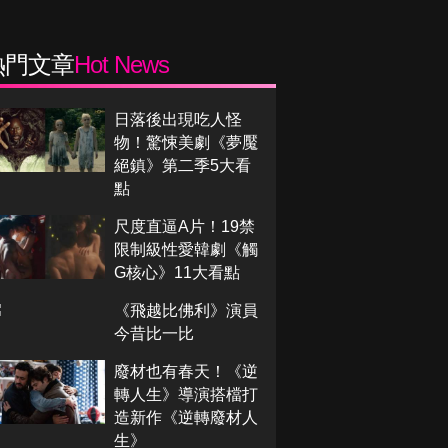
熱門文章
Hot News
日落後出現吃人怪
物！驚悚美劇《夢魘
絕鎮》第二季5大看
點
尺度直逼A片！19禁
限制級性愛韓劇《觸
G核心》11大看點
《飛越比佛利》演員
今昔比一比
廢材也有春天！《逆
轉人生》導演搭檔打
造新作《逆轉廢材人
生》