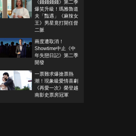
《錢錢錢錢》第二季
爆笑升級！瑪雅魯道
夫「豔遇」《麻辣女
王》男星竟打開任督
二脈
兩度遭取消！
Showtime中止《中
年失戀日記》第二季
開發
一票難求爆搶票熱
潮！現象級愛情喜劇
《再愛一次》榮登越
南影史票房冠軍