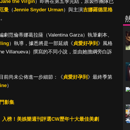
Jane the Virgin
）即將在第五季完結，原製作團隊已
厄曼
（
Jennie Snyder Urman
）與主演
吉娜羅德里格
造。
劇范倫蒂娜葛拉薩（Valentina Garza）執筆劇本、
ling
）執導，據悉將是一部延續《
貞愛好孕到
》風格
 Villanueva）撰寫的不同小說，並由她擔綱旁白訴
目前尚未公佈進一步細節：《
貞愛好孕到
》最終季第
ine
）
熱門影集
》入榜！美娛樂週刊評選CW歷年十大最佳美劇