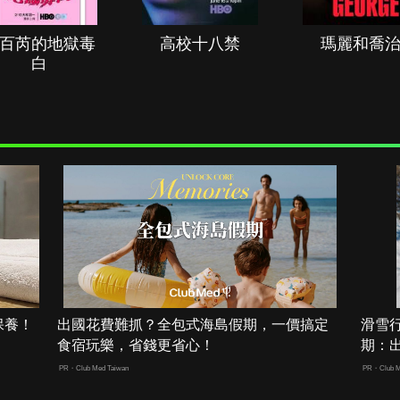
百芮的地獄毒
高校十八禁
瑪麗和喬
白
保養！
出國花費難抓？全包式海島假期，一價搞定
滑雪
食宿玩樂，省錢更省心！
期：
PR・Club Med Taiwan
PR・Club M