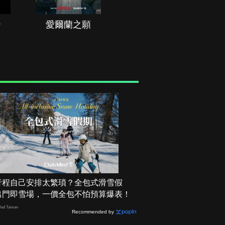
治
愛爾蘭之願
空戰群英
行程自己安排太繁瑣？全包式滑雪假
出門即雪場，一價全包不怕預算爆表！
ed Taiwan
Recommended by