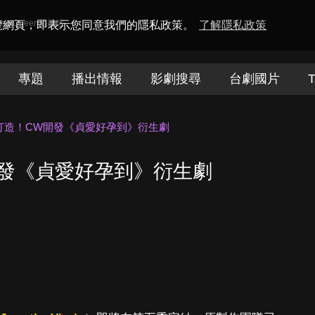
amaQueen電視迷
瀏覽網頁，即表示您同意我們的隱私政策。
了解隱私政策
專題
播出情報
影劇搜尋
台劇國片
T
打造！CW開發《貞愛好孕到》衍生劇
發《貞愛好孕到》衍生劇