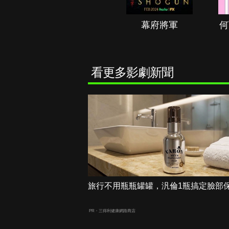
秘境春光
幕府將軍
何
看更多影劇新聞
旅行不用瓶瓶罐罐，汎倫1瓶搞定臉部
PR・三得利健康網路商店