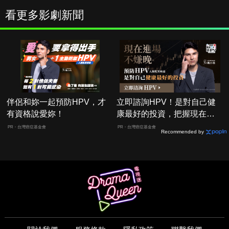
看更多影劇新聞
伴侶和妳一起預防HPV，才
立即諮詢HPV！是對自己健
有資格說愛妳！
康最好的投資，把握現在不
嫌晚！
PR・台灣癌症基金會
PR・台灣癌症基金會
Recommended by