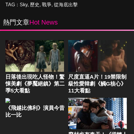
TAG：
Sky
,
歷史
,
戰爭
,
從海底出擊
熱門文章
Hot News
日落後出現吃人怪物！驚
尺度直逼A片！19禁限制
悚美劇《夢魘絕鎮》第二
級性愛韓劇《觸G核心》
季5大看點
11大看點
《飛越比佛利》演員今昔
比一比