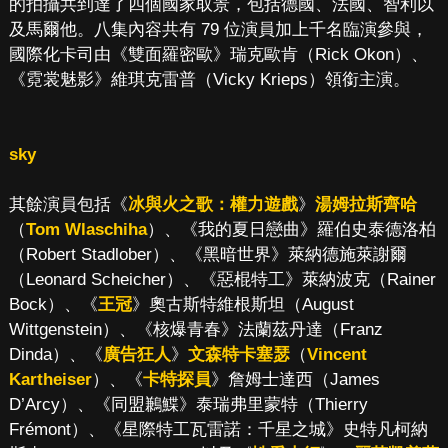
的拍攝共到達了四個國家取景，包括德國、法國、智利以
及馬爾他。八集內容共有 79 位演員加上千名臨演參與，
國際化卡司由《雙面羅密歐》瑞克歐肯（Rick Okon）、
《霓裳魅影》維琪克雷普（Vicky Krieps）領銜主演。
sky
其餘演員包括《
冰與火之歌：權力遊戲
》
湯姆拉斯齊哈
（
Tom Wlaschiha
）、《我的夏日戀曲》羅伯史泰德洛柏
（Robert Stadlober）、《黑暗世界》萊納德施萊謝爾
（Leonard Scheicher）、《惡棍特工》萊納波克（Rainer
Bock）、《
王冠
》奧古斯特維根斯坦（August
Wittgenstein）、《核爆青春》法蘭茲丹達（Franz
Dinda）、《
廣告狂人
》
文森特卡塞瑟
（
Vincent
Kartheiser
）、《
卡特探員
》詹姆士達西（James
D’Arcy）、《同盟鶼鰈》泰瑞弗里蒙特（Thierry
Frémont）、《星際特工瓦雷諾：千星之城》史特凡柯納