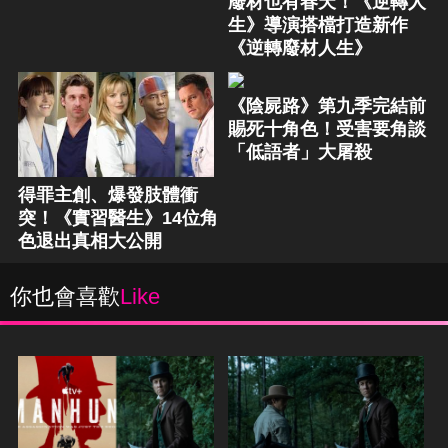
廢材也有春天！《逆轉人
生》導演搭檔打造新作
《逆轉廢材人生》
《陰屍路》第九季完結前
賜死十角色！受害要角談
「低語者」大屠殺
得罪主創、爆發肢體衝
突！《實習醫生》14位角
色退出真相大公開
你也會喜歡
Like