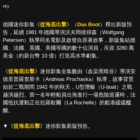
sky
德國迷你影集《
從海底出擊
》（
Das Boot
）釋出新版預
告，延續 1981 年德國導演沃夫岡彼得森（Wolfgang
Petersen）執導同名電影及啟發自原著故事，新版集結德
國、法國、英國、美國等國的數十位演員，斥資 3280 萬
美金（約新台幣 10 億）打造高水準劇集。
《
從海底出擊
》迷你影集全集數由《血染黑暗谷》導演安
德里普羅查斯卡（Andreas Prochaska）執導，故事背景
始於二戰期間 1942 年的秋天，U型潛艇（U-boat）之戰
越演越烈。當一名年輕船員出海進行一場危險巡邏時，法
國抵抗運動正在拉羅歇爾（La Rochelle）的船港緩緩醞
釀。
▼《
從海底出擊
》迷你影集新版預告。