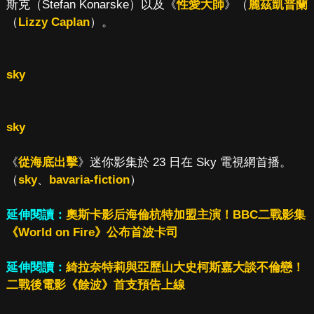
斯克（Stefan Konarske）以及《
性愛大師
》（
麗茲凱普蘭
（
Lizzy Caplan
）。
sky
sky
《
從海底出擊
》迷你影集於 23 日在 Sky 電視網首播。
（
sky
、
bavaria-fiction
）
延伸閱讀：
奧斯卡影后海倫杭特加盟主演！BBC二戰影集
《World on Fire》公布首波卡司
延伸閱讀：
綺拉奈特莉與亞歷山大史柯斯嘉大談不倫戀！
二戰後電影《餘波》首支預告上線