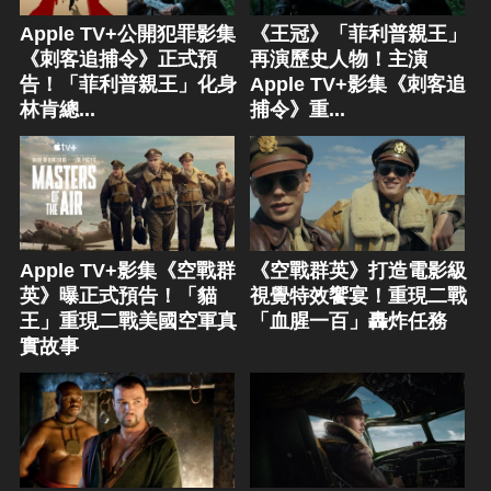
Apple TV+公開犯罪影集
《王冠》「菲利普親王」
《刺客追捕令》正式預
再演歷史人物！主演
告！「菲利普親王」化身
Apple TV+影集《刺客追
林肯總...
捕令》重...
Apple TV+影集《空戰群
《空戰群英》打造電影級
英》曝正式預告！「貓
視覺特效饗宴！重現二戰
王」重現二戰美國空軍真
「血腥一百」轟炸任務
實故事