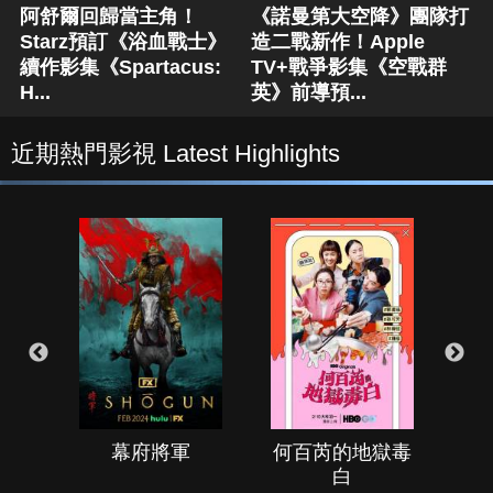
阿舒爾回歸當主角！
《諾曼第大空降》團隊打
Starz預訂《浴血戰士》
造二戰新作！Apple
續作影集《Spartacus:
TV+戰爭影集《空戰群
H...
英》前導預...
近期熱門影視 Latest Highlights
幕府將軍
何百芮的地獄毒
白