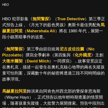
HBO
HBO 犯罪影集《
無間警探
》（
True Detective
）第三季正
式預告上線，《月光下的藍色男孩》奧斯卡最佳男配角
馬
赫夏拉阿里
（
Mahershala Ali
）將在 1980 年代，展開一
段小鎮黑暗事件的追查。
《
無間警探
》第三季由節目統籌
尼古皮佐拉圖
（
Nic
Pizzolatto
）撰寫全季劇本（第四集與《
化外國度
》主創
大衛米爾契
（
David Milch
）一同撰寫），故事背景設定
在奧札克，描述一起發生在奧札克核心地帶的兩名失蹤孩
童可怕刑案，深藏數十年的秘密將透過三段不同時間線的
故事浮現。
馬赫夏拉阿里
飾演來自阿肯色州西北部的警探韋恩海斯
（Wayne Hays），正式預告以他年輕時期查案的情景開
場，隨著孩童失蹤後，大批警力展開搜索。預告中段則出