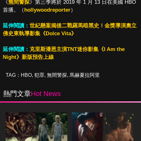
《
無間警探
》第三季將於 2019 年 1 月 13 日在美國 HBO
首播。（
hollywoodreporter
）
延伸閱讀：
世紀懸案揭後二戰羅馬暗黑史！金獎導演奧立
佛史東執導影集《Dolce Vita》
延伸閱讀：
克里斯潘恩主演TNT迷你影集《I Am the
Night》新版預告上線
TAG：
HBO
,
犯罪
,
無間警探
,
馬赫夏拉阿里
熱門文章
Hot News