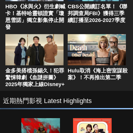
HBO《冰與火》衍生劇喊
CBS公開續訂名單！《聯
卡！基特哈靈頓證實「瓊
邦調查局FBI》獲得三季
恩雪諾」獨立影集停止開
續訂播至2026-2027季度
發
金多美搭檔孫錫久！犯罪
Hulu取消《海上密室謀殺
驚悚韓劇《血謎拼圖》
案》！不再推出第二季
2025年獨家上線Disney+
近期熱門影視 Latest Highlights