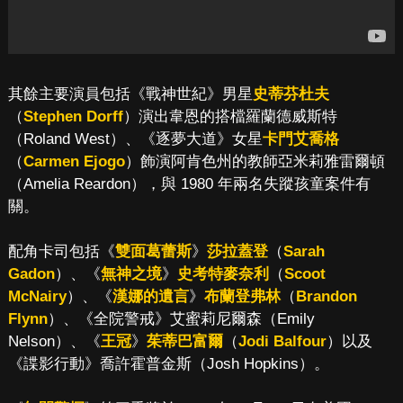
其餘主要演員包括《戰神世紀》男星
史蒂芬杜夫
（
Stephen Dorff
）演出韋恩的搭檔羅蘭德威斯特
（Roland West）、《逐夢大道》女星
卡門艾喬格
（
Carmen Ejogo
）飾演阿肯色州的教師亞米莉雅雷爾頓
（Amelia Reardon），與 1980 年兩名失蹤孩童案件有
關。
配角卡司包括《
雙面葛蕾斯
》
莎拉蓋登
（
Sarah
Gadon
）、《
無神之境
》
史考特麥奈利
（
Scoot
McNairy
）、《
漢娜的遺言
》
布蘭登弗林
（
Brandon
Flynn
）、《全院警戒》艾蜜莉尼爾森（Emily
Nelson）、《
王冠
》
茱蒂巴富爾
（
Jodi Balfour
）以及
《諜影行動》喬許霍普金斯（Josh Hopkins）。