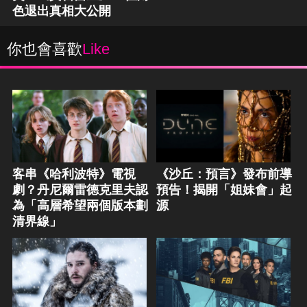
色退出真相大公開
你也會喜歡
Like
客串《哈利波特》電視
《沙丘：預言》發布前導
劇？丹尼爾雷德克里夫認
預告！揭開「姐妹會」起
為「高層希望兩個版本劃
源
清界線」