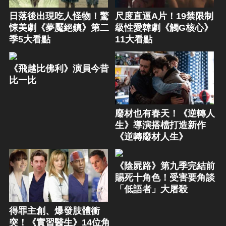
日落後出現吃人怪物！驚
尺度直逼A片！19禁限制
悚美劇《夢魘絕鎮》第二
級性愛韓劇《觸G核心》
季5大看點
11大看點
《飛越比佛利》演員今昔
比一比
廢材也有春天！《逆轉人
生》導演搭檔打造新作
《逆轉廢材人生》
《陰屍路》第九季完結前
賜死十角色！受害要角談
「低語者」大屠殺
得罪主創、爆發肢體衝
突！《實習醫生》14位角