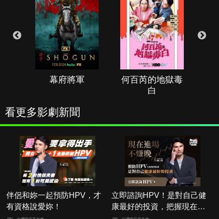
幕府將軍
何百芮的地獄毒
白
看更多影劇新聞
伴侶和妳一起預防HPV，才
立即諮詢HPV！是對自己健
有資格說愛妳！
康最好的投資，把握現在不
嫌晚！