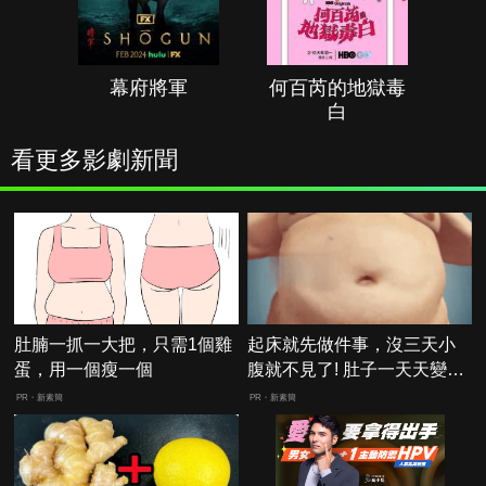
幕府將軍
何百芮的地獄毒
白
看更多影劇新聞
肚腩一抓一大把，只需1個雞
起床就先做件事，沒三天小
蛋，用一個瘦一個
腹就不見了! 肚子一天天變
小！
PR・新素簡
PR・新素簡