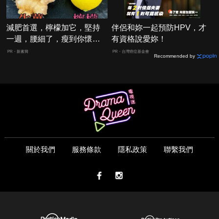
減肥首選，檸檬加它，堅持
伴侶和妳一起預防HPV，才
一週，腰細了，瘦到你懷疑
有資格說愛妳！
人生
PR・新素簡
PR・台灣癌症基金會
Recommended by
關於我們
服務條款
隱私政策
聯繫我們