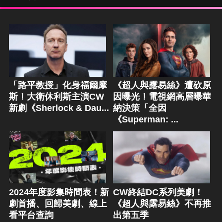
「路平教授」化身福爾摩
《超人與露易絲》遭砍原
斯！大衛休利斯主演CW
因曝光！電視網高層曝華
新劇《Sherlock & Dau...
納決策「全因
《Superman: ...
2024年度影集時間表！新
CW終結DC系列美劇！
劇首播、回歸美劇、線上
《超人與露易絲》不再推
看平台查詢
出第五季