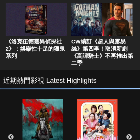
《洛克伍德靈異偵探社
CW續訂《超人與露易
2》：娛樂性十足的獵鬼
絲》第四季！取消新劇
系列
《高譚騎士》不再推出第
二季
近期熱門影視 Latest Highlights