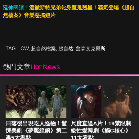
延伸閱讀：
溫徹斯特兄弟化身魔鬼剋星！霸氣登場《超自
然檔案》音樂惡搞短片
TAG：
CW
,
超自然檔案
,
超自然
,
詹森艾克爾斯
熱門文章
Hot News
日落後出現吃人怪物！驚
尺度直逼A片！19禁限制
悚美劇《夢魘絕鎮》第二
級性愛韓劇《觸G核心》
季5大看點
11大看點