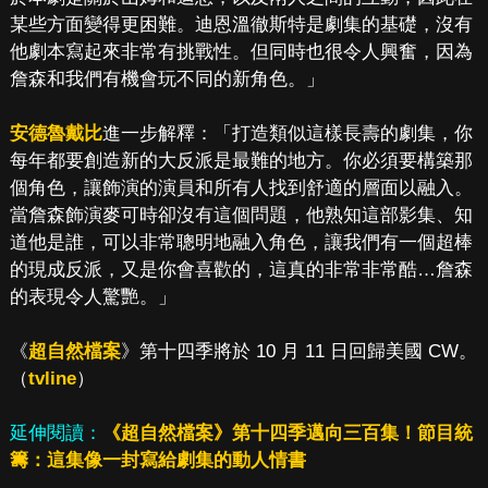
某些方面變得更困難。迪恩溫徹斯特是劇集的基礎，沒有
他劇本寫起來非常有挑戰性。但同時也很令人興奮，因為
詹森和我們有機會玩不同的新角色。」
安德魯戴比
進一步解釋：「打造類似這樣長壽的劇集，你
每年都要創造新的大反派是最難的地方。你必須要構築那
個角色，讓飾演的演員和所有人找到舒適的層面以融入。
當詹森飾演麥可時卻沒有這個問題，他熟知這部影集、知
道他是誰，可以非常聰明地融入角色，讓我們有一個超棒
的現成反派，又是你會喜歡的，這真的非常非常酷…詹森
的表現令人驚艷。」
《
超自然檔案
》第十四季將於 10 月 11 日回歸美國 CW。
（
tvline
）
延伸閱讀：
《超自然檔案》第十四季邁向三百集！節目統
籌：這集像一封寫給劇集的動人情書