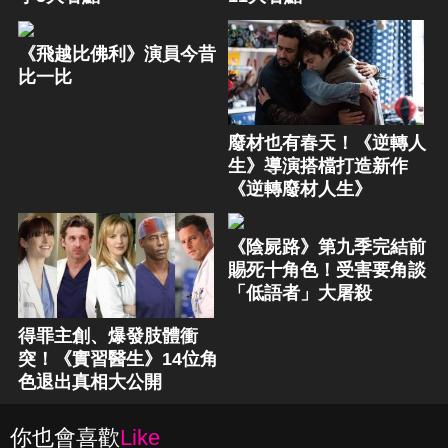
《飛越比佛利》演員今昔
比一比
廢材也有春天！《逆轉人
生》導演搭檔打造新作
《逆轉廢材人生》
《陰屍路》第九季完結前
賜死十角色！受害要角談
「低語者」大屠殺
得罪主創、爆發肢體衝
突！《實習醫生》14位角
色退出真相大公開
你也會喜歡
Like