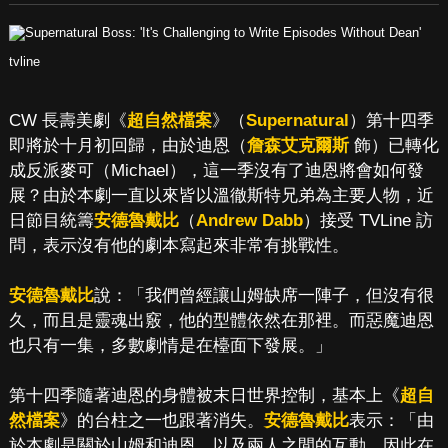
tvline
CW 長壽美劇《
超自然檔案
》（
Supernatural
）第十四季
即將於十月初回歸，由於迪恩（
詹森艾克爾斯
飾）已轉化
成反派麥可（Michael），這一季沒有了迪恩將會如何發
展？由於本劇一直以來皆以溫徹斯特兄弟為主要人物，近
日節目統籌
安德魯戴比
（
Andrew Dabb
）接受 TVLine 訪
問，表示沒有他的劇本寫起來非常有挑戰性。
安德魯戴比
說：「我們曾經讓山姆缺席一陣子，但沒有很
久，而且是靈魂出竅，他的型體依然在那裡。而惡魔迪恩
也只有一集，多數劇情是在檯面下發展。」
第十四季隨著迪恩的身體被末日世界控制，基本上《
超自
然檔案
》的台柱之一也跟著消失。
安德魯戴比
表示：「由
於本劇是關於山姆和迪恩，以及兩人之間的互動，因此在