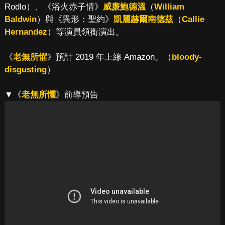
Rodlo）、《浴火赤子情》
威廉鮑德溫
（
William
Baldwin
）與《異形：聖約》
凱麗赫爾南德茲
（
Callie
Hernandez
）等演員領銜演出。
《
老無所懼
》預計 2019 年上線 Amazon。（
bloody-
disgusting
）
▼《
老無所懼
》前導預告