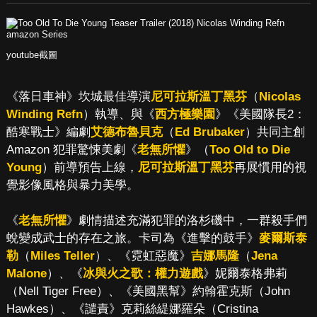
youtube截圖
《落日車神》坎城最佳導演
尼可拉斯溫丁黑芬
（
Nicolas
Winding Refn
）執導、與《
西方極樂園
》《美國隊長2：
酷寒戰士》編劇
艾德布魯貝克
（
Ed Brubaker
）共同主創
Amazon 犯罪驚悚美劇《
老無所懼
》（
Too Old to Die
Young
）前導預告上線，
尼可拉斯溫丁黑芬
再展慣用的視
覺影像風格與暴力美學。
《
老無所懼
》劇情描述充滿犯罪的洛杉磯中，一群殺手們
蛻變成武士的存在之旅。卡司為《進擊的鼓手》
麥爾斯泰
勒
（
Miles Teller
）、《霓虹惡魔》
吉娜馬隆
（
Jena
Malone
）、《
冰與火之歌：權力遊戲
》妮爾泰格弗莉
（Nell Tiger Free）、《美國黑幫》約翰霍克斯（John
Hawkes）、《譴責》克莉絲緹娜羅朵（Cristina