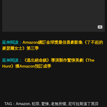
延伸閱讀：
Amazon續訂金球獎最佳喜劇影集《了不起的
麥瑟爾女士》第三季
延伸閱讀：
《逃出絕命鎮》導演製作驚悚美劇《The
Hunt》獲Amazon預訂成季
TAG：
Amazon
,
犯罪
,
驚悚
,
老無所懼
,
尼可拉斯溫丁黑芬