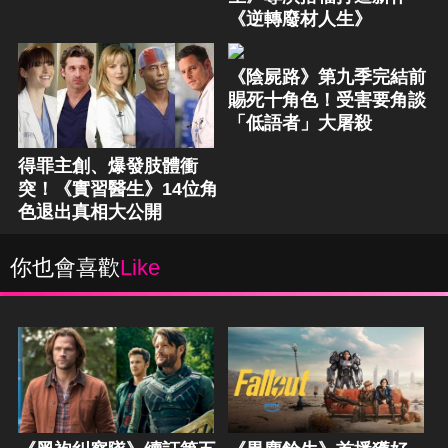
《逆轉廢材人生》
《陰屍路》第九季完結前
賜死十角色！受害要角談
「低語者」大屠殺
得罪主創、爆發肢體衝
突！《實習醫生》14位角
色退出真相大公開
你也會喜歡
Like