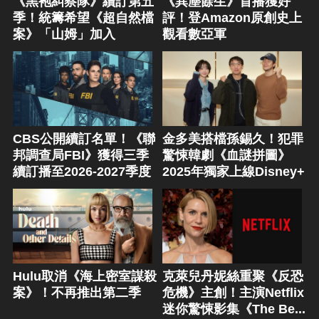
《黑袍糾察隊》續訂第五
《異塵餘生》首播獲好
季！統籌希望《超自然檔
評！登Amazon原創史上
案》「山姆」加入
觀看數亞軍
CBS公開續訂名單！《聯
金多美搭檔孫錫久！犯罪
邦調查局FBI》獲得三季
驚悚韓劇《血謎拼圖》
續訂播至2026-2027季度
2025年獨家上線Disney+
Hulu取消《海上密室謀殺
克萊兒丹妮絲重聚《反恐
案》！不再推出第二季
危機》主創！主演Netflix
迷你驚悚影集《The Be...