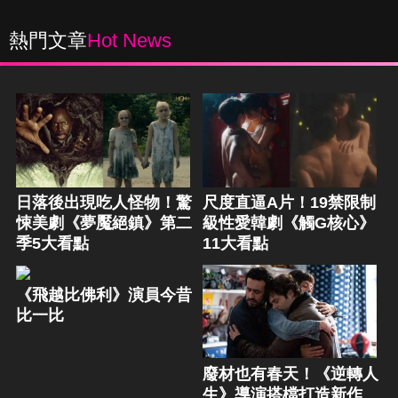
熱門文章
Hot News
日落後出現吃人怪物！驚
尺度直逼A片！19禁限制
悚美劇《夢魘絕鎮》第二
級性愛韓劇《觸G核心》
季5大看點
11大看點
《飛越比佛利》演員今昔
比一比
廢材也有春天！《逆轉人
生》導演搭檔打造新作