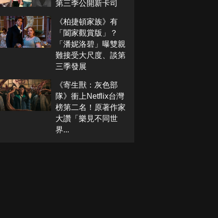
第三季公開新卡司
《柏捷頓家族》有
「闔家觀賞版」？
「潘妮洛碧」曝雙親
難接受大尺度、談第
三季發展
《寄生獸：灰色部
隊》衝上Netflix台灣
榜第二名！原著作家
大讚「樂見不同世
界...