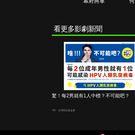
秘境春光
幕府將軍
何
看更多影劇新聞
驚！每2男就有1人中標？不可能吧？
PR・台灣癌症基金會