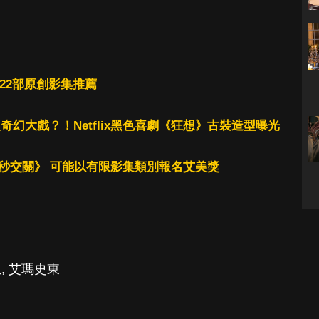
劇！22部原創影集推薦
奇幻大戲？！Netflix黑色喜劇《狂想》古裝造型曝光
《七秒交關》 可能以有限影集類別報名艾美獎
想
,
艾瑪史東