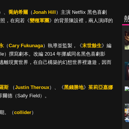
）、
喬納希爾
（
Jonah Hill
）主演 Netflix 黑色喜劇
劇照，在宛若《
變種軍團
》的背景陳設裡，兩人演繹的
永
（
Cary Fukunaga
）執導並監製，《
末世餘生
》編
rville）撰寫劇本。改編 2014 年挪威同名黑色喜劇影
逃離現實世界，在自己構築的幻想世界裡遨遊，因而
羅斯
（
Justin Theroux
）、《
黑錢勝地
》
茱莉亞嘉娜
（Sally Field）。
期。（
collider
）