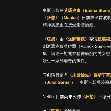
奧斯卡影后
艾瑪史東
（
Emma Stone
《
狂想
》（
Maniac
）日前釋出首波
精神病患正在接受集體治療。
《
狂想
》由《
無間警探
》導演
凱瑞福
劇派翠克薩莫維爾（Patrick Some
集，講述一對關在精神病院的男女想
發生一系列離奇的事件。
同劇演員還有《
末世餘生
》
賈斯丁塞
（
Julia Garner
）、奧斯卡影后莎莉菲爾德
Netflix 目前尚未公佈《
狂想
》上線日