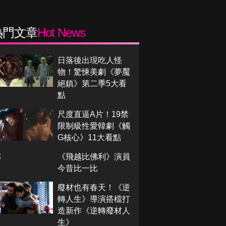
熱門文章
Hot News
日落後出現吃人怪
物！驚悚美劇《夢魘
絕鎮》第二季5大看
點
尺度直逼A片！19禁
限制級性愛韓劇《觸
G核心》11大看點
《飛越比佛利》演員
今昔比一比
廢材也有春天！《逆
轉人生》導演搭檔打
造新作《逆轉廢材人
生》