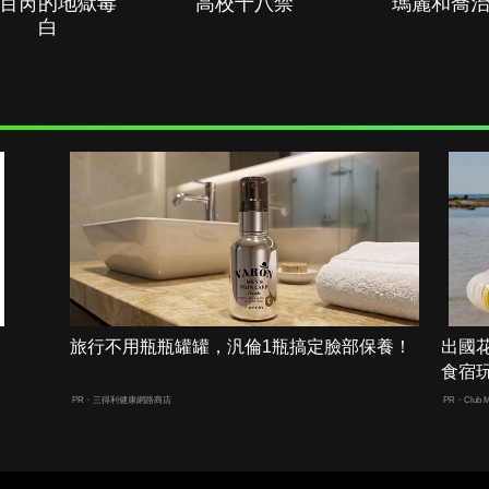
百芮的地獄毒
高校十八禁
瑪麗和喬
白
旅行不用瓶瓶罐罐，汎倫1瓶搞定臉部保養！
出國
食宿
PR・三得利健康網路商店
PR・Club M