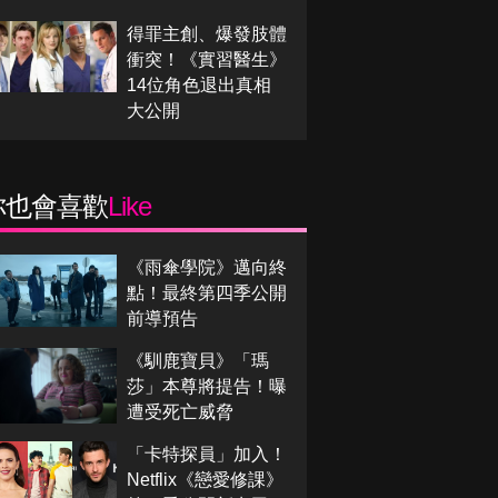
得罪主創、爆發肢體
衝突！《實習醫生》
14位角色退出真相
大公開
你也會喜歡
Like
《雨傘學院》邁向終
點！最終第四季公開
前導預告
《馴鹿寶貝》「瑪
莎」本尊將提告！曝
遭受死亡威脅
「卡特探員」加入！
Netflix《戀愛修課》