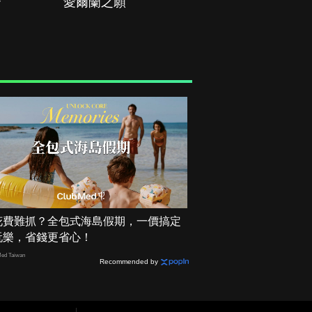
治
愛爾蘭之願
空戰群英
花費難抓？全包式海島假期，一價搞定
玩樂，省錢更省心！
ed Taiwan
Recommended by