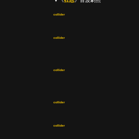
▼《
狂想
》首波劇照
collider
collider
collider
collider
collider