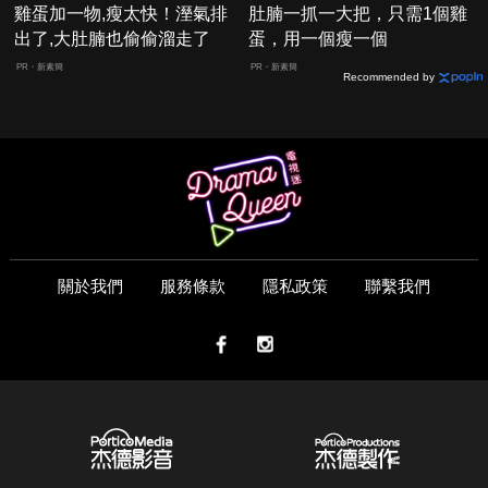
雞蛋加一物,瘦太快！溼氣排
肚腩一抓一大把，只需1個雞
出了,大肚腩也偷偷溜走了
蛋，用一個瘦一個
PR・新素簡
PR・新素簡
Recommended by
關於我們
服務條款
隱私政策
聯繫我們