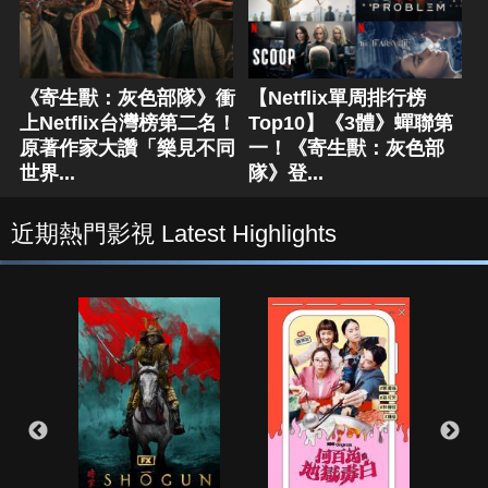
《寄生獸：灰色部隊》衝
【Netflix單周排行榜
上Netflix台灣榜第二名！
Top10】《3體》蟬聯第
原著作家大讚「樂見不同
一！《寄生獸：灰色部
世界...
隊》登...
近期熱門影視 Latest Highlights