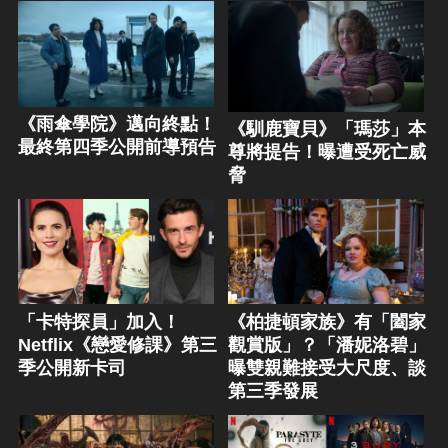
《雨傘學院》邁向終點！
《馴鹿寶貝》「瑪莎」本
最終第四季公開前導預告
尊將提告！曝遭受死亡威
脅
「卡特探員」加入！
《柏捷頓家族》有「闔家
Netflix《戀愛修課》第三
觀賞版」？「潘妮洛碧」
季公開新卡司
曝雙親難接受大尺度、談
第三季發展