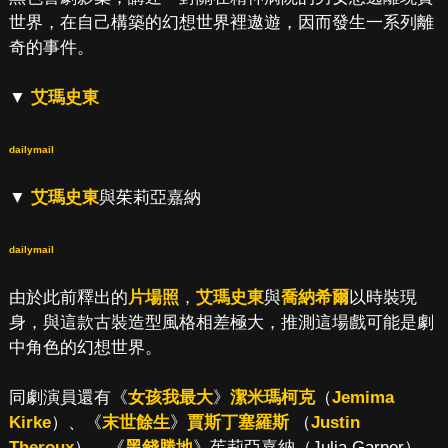
世界，在自己構築的幻想世界裡遨遊，因而發生一系列離
奇的事件。
▼
艾瑪史東
dailymail
▼
艾瑪史東
與茱莉亞嘉納
dailymail
由於此前釋出的
片場照
，
艾瑪史東
與
喬納希爾
以時裝現
身，與這款古裝造型風格相差極大，推測這場戲可能是劇
中角色的幻想世界。
同劇演員還有《
女孩我最大
》
潔米瑪柯克
（
Jemima
Kirke
）、《
末世餘生
》
賈斯丁塞羅斯
（
Justin
Theroux
）、《
黑錢勝地
》茱莉亞嘉納（Julia Garner）、