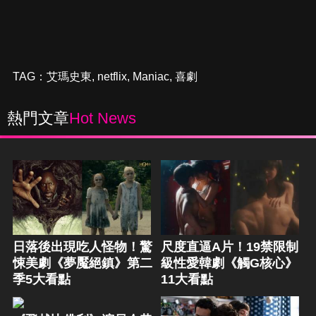
TAG：
艾瑪史東
,
netflix
,
Maniac
,
喜劇
熱門文章
Hot News
日落後出現吃人怪物！驚
尺度直逼A片！19禁限制
悚美劇《夢魘絕鎮》第二
級性愛韓劇《觸G核心》
季5大看點
11大看點