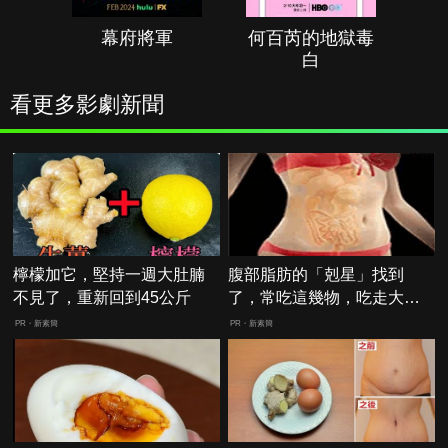
幕府將軍
何百芮的地獄毒
白
看更多影劇新聞
檸檬加它，堅持一週大肚腩
腹部脂肪的「剋星」找到
不見了，重新回到45公斤
了，常吃這幾物，吃走大肚
囊，瘦出小蠻腰
PR・新素簡
PR・新素簡