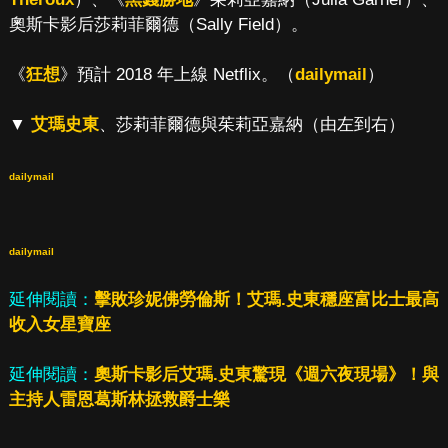
奧斯卡影后莎莉菲爾德（Sally Field）。
《
狂想
》預計 2018 年上線 Netflix。（
dailymail
）
▼
艾瑪史東
、莎莉菲爾德與茱莉亞嘉納（由左到右）
dailymail
dailymail
延伸閱讀：
擊敗珍妮佛勞倫斯！艾瑪.史東穩座富比士最高
收入女星寶座
延伸閱讀：
奧斯卡影后艾瑪.史東驚現《週六夜現場》！與
主持人雷恩葛斯林拯救爵士樂