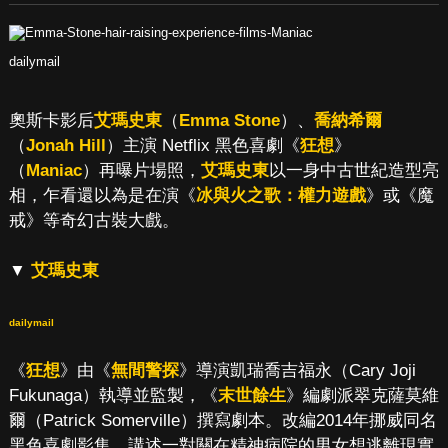
dailymail
奧斯卡影后
艾瑪史東
（
Emma Stone
）、
喬納希爾
（
Jonah Hill
）主演 Netflix 黑色喜劇《
狂想
》
（
Maniac
）再曝片場照，
艾瑪史東
以一身中古世紀造型亮
相，乍看還以為是在演《
冰與火之歌：權力遊戲
》或《魔
戒》等奇幻古裝大戲。
▼
艾瑪史東
dailymail
《
狂想
》由《
無間警探
》導演凱瑞喬吉福永（Cary Joji
Fukunaga）執導並監製，《
末世餘生
》編劇派翠克薩莫維
爾（Patrick Somerville）撰寫劇本。改編2014年挪威同名
黑色喜劇影集，講述一對關在精神病院的男女想逃離現實