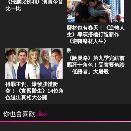
《飛越比佛利》演員今昔
比一比
廢材也有春天！《逆轉人
生》導演搭檔打造新作
《逆轉廢材人生》
《陰屍路》第九季完結前
賜死十角色！受害要角談
「低語者」大屠殺
得罪主創、爆發肢體衝
突！《實習醫生》14位角
色退出真相大公開
你也會喜歡
Like