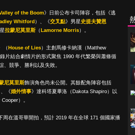
Valley of the Boom
》日前公布卡司陣容，包括《逃
adley Whitford
）、《
交叉點
》男星
史提夫贊恩
星
拉蒙尼莫里斯
（
Lamorne Morris
）。
》（
House of Lies
）主創馬修卡納漢（Matthew
紀錄片結合劇情片的形式聚焦 1990 年代繁榮與蕭條循
誼、競爭、勝利以及失敗。
蒙尼莫里斯
飾演角色尚未公開。其餘配角陣容包括
）、《
婚外情事
》達科塔夏畢洛（Dakota Shapiro）以
Cooper）。
周在溫哥華開拍，預計 2019 年在全球 171 個國家播