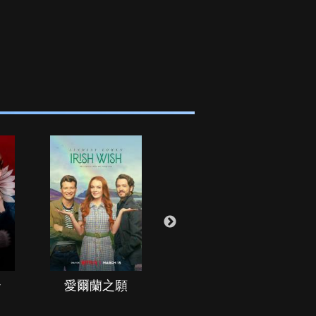
治
愛爾蘭之願
空戰群英