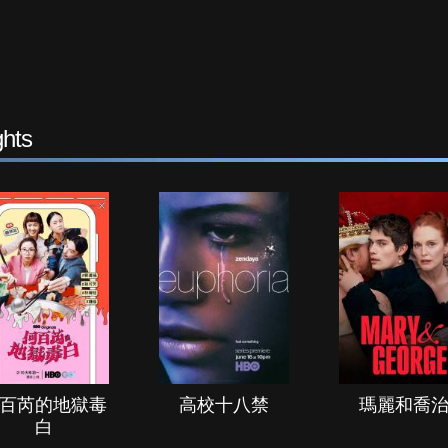
hts
百芮的地獄毒
高校十八禁
瑪麗和喬
白