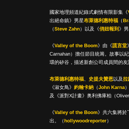
國家地理頻道紀錄式劇情有限影集《
出絕命鎮》男星
布萊德利惠特福
（
Br
（
Steve Zahn
）以及《
俏妞報到
》男
《
Valley of the Boom
》由《
謊言堂
Carnahan）擔任節目統籌。故事以
環的矽谷，描述新創公司成員間的友
布萊德利惠特福
、
史提夫贊恩
以及
拉
《淑女鳥》
約翰卡納
（
John Karna
及《派對X計畫》奥利佛庫柏（Oliver 
《
Valley of the Boom
》共六集將於下
出。（
hollywoodreporter
）