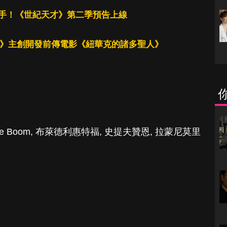
手！《世紀天才》第二季預告上線
族》主創開發前傳電影《紐華克的諸多聖人》
the Boom
,
布萊德利惠特福
,
史提夫贊恩
,
拉蒙尼莫里