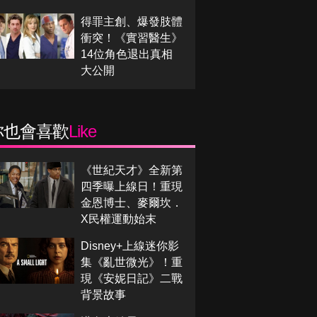
得罪主創、爆發肢體
衝突！《實習醫生》
14位角色退出真相
大公開
你也會喜歡
Like
《世紀天才》全新第
四季曝上線日！重現
金恩博士、麥爾坎．
X民權運動始末
Disney+上線迷你影
集《亂世微光》！重
現《安妮日記》二戰
背景故事