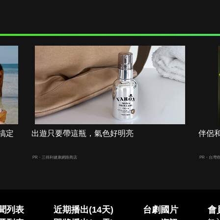
搞定
出遊只要帶這瓶，氣色好明亮
伴侶
PR・三得利健康網路商店
PR・台灣
聞列表
近期播出(14天)
台劇國片
會