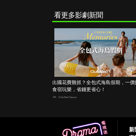
看更多影劇新聞
出國花費難抓？全包式海島假期，一價
食宿玩樂，省錢更省心！
PR・Club Med Taiwan
新