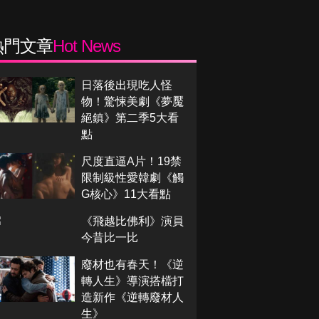
熱門文章
Hot News
日落後出現吃人怪
物！驚悚美劇《夢魘
絕鎮》第二季5大看
點
尺度直逼A片！19禁
限制級性愛韓劇《觸
G核心》11大看點
《飛越比佛利》演員
今昔比一比
廢材也有春天！《逆
轉人生》導演搭檔打
造新作《逆轉廢材人
生》