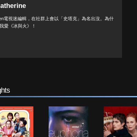
atherine
Queen電視迷編輯，在社群上會以「史塔克」為名出沒。為什
我愛《冰與火》！
hts