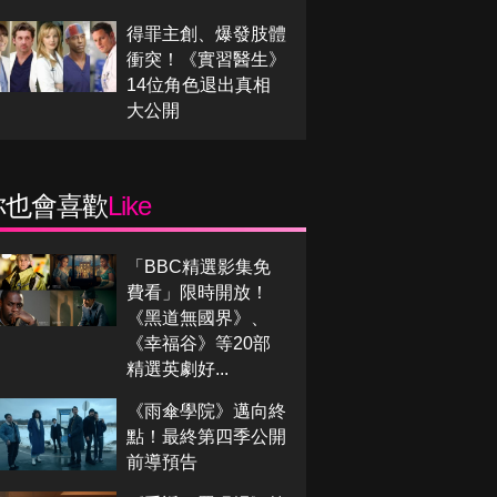
得罪主創、爆發肢體
衝突！《實習醫生》
14位角色退出真相
大公開
你也會喜歡
Like
「BBC精選影集免
費看」限時開放！
《黑道無國界》、
《幸福谷》等20部
精選英劇好...
《雨傘學院》邁向終
點！最終第四季公開
前導預告