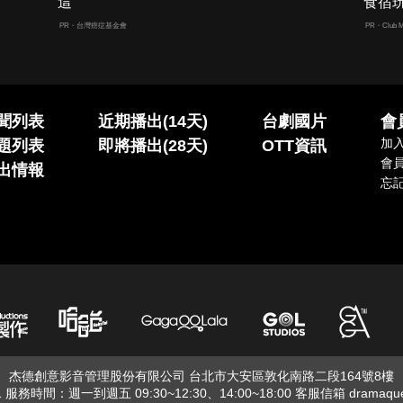
這
食宿
PR・台灣癌症基金會
PR・Club M
聞列表
近期播出(14天)
台劇國片
會
加
題列表
即將播出(28天)
OTT資訊
會
出情報
忘
杰德創意影音管理股份有限公司 台北市大安區敦化南路二段164號8樓
01 服務時間：週一到週五 09:30~12:30、14:00~18:00 客服信箱
dramaqu