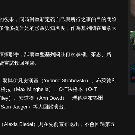
的後果，同時對重新定義自己與所行之事的目的間陷
多倫多提升她的形象與知名度，作為基列國在加拿大
嬸嬸聯手，試著重整基列國並再次掌權。茱恩、路
續嘗試救回漢娜。
s）將與伊凡史漢基（Yvonne Strahovski）、布萊德利
明格拉（Max Minghella）、O-T法格本（O-T
 Wiley）、安道得（Ann Dowd）、瑪德林布魯爾
格（Sam Jaeger）等人回歸演出。
exis Bledel）則在先前宣布退出，不會回歸第五