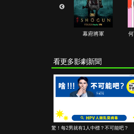
秘境春光
幕府將軍
何
看更多影劇新聞
驚！每2男就有1人中標？不可能吧？