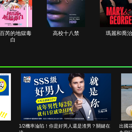
百芮的地獄毒
高校十八禁
瑪麗和喬
白
1/2機率淪陷！你是好男人還是渣男？關鍵在
出國