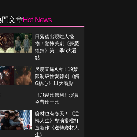
熱門文章
Hot News
日落後出現吃人怪
物！驚悚美劇《夢魘
絕鎮》第二季5大看
點
尺度直逼A片！19禁
限制級性愛韓劇《觸
G核心》11大看點
《飛越比佛利》演員
今昔比一比
廢材也有春天！《逆
轉人生》導演搭檔打
造新作《逆轉廢材人
生》