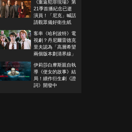
《重返犯罪現場》第
21季首播紀念已逝
演員！「尼克」喊話
請觀眾備好衛生紙
客串《哈利波特》電
視劇？丹尼爾雷德克
里夫認為「高層希望
兩個版本劃清界線」
伊莉莎白摩斯親自執
導《使女的故事》結
局！續作衍生劇《證
詞》開發中