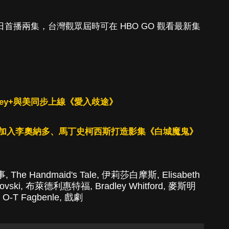
 日首播兩集，台灣觀眾屆時可在 HBO GO 觀看最新集
ney+與美同步上線《愛入歧途》
加入李奧納多、馬丁史柯西斯打造影集《白城魔鬼》
事
,
The Handmaid's Tale
,
伊莉莎白摩斯
,
Elisabeth
ovski
,
布萊德利惠特福
,
Bradley Whitford
,
麥斯明
,
O-T Fagbenle
,
戲劇