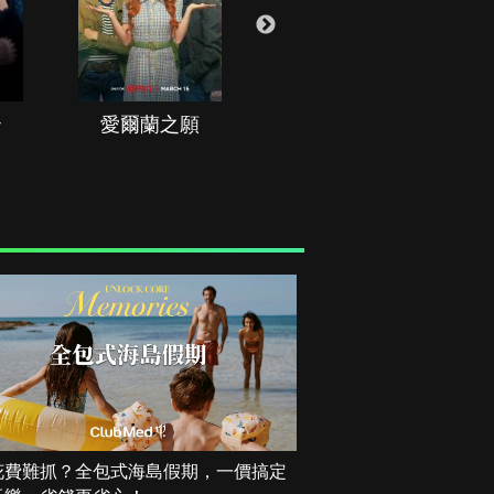
治
愛爾蘭之願
空戰群英
花費難抓？全包式海島假期，一價搞定