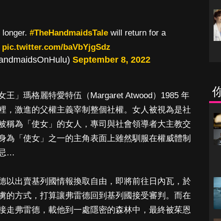
 longer.
#TheHandmaidsTale
will return for a
.
pic.twitter.com/baVbYjgSdz
HandmaidsOnHulu)
September 8, 2022
格麗特愛特伍（Margaret Atwood）1985 年
裡，激進的父權主義宰制整個社權。女人被視為是社
被稱為「使女」的女人，專司與社會領導者大主教交
身為「使女」之一的主角表面上雖然馴服在權威體制
忌…
德以出賣基列國情報換取自由，即將前往日內瓦，於
虜的方式，打算讓弗雷德回到基列國接受審判。而在
接走弗雷德，載他到一處隱密的森林中，最終被茱恩