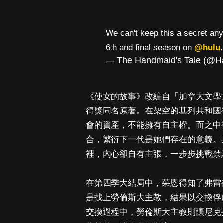
We can't keep this a secret any
6th and final season on
@hulu
— The Handmaid's Tale (@
《使女的故事》改編自「加拿大文學女王」瑪
得獎同名原著。在架空的基列共和國
會的資產，不能擁有自主權。而之中
合，繁衍下一代是她們存在的意義。
裡，內心卻自有主張，一步步挑戰禁
在第四季大結局中，茱恩得知了弗雷
是找上勞倫斯大主教，結果以交換俘
交換過程中，勞倫斯大主教則讓尼克