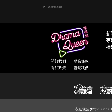
PR・台灣癌症基金會
新
專
播
關於我們
服務條款
隱私政策
聯繫我們
客服電話 (02)237799