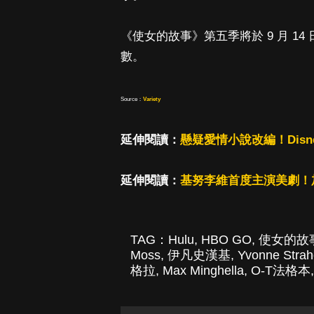
《使女的故事》第五季將於 9 月 14
數。
Source：
Variety
延伸閱讀：
懸疑愛情小說改編！Dis
延伸閱讀：
基努李維首度主演美劇！
TAG：
Hulu
,
HBO GO
,
使女的故
Moss
,
伊凡史漢基
,
Yvonne Strah
格拉
,
Max Minghella
,
O-T法格本