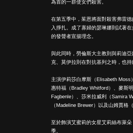
為首的一群使女們殺害。
在第五季中，茱恩將面對殺害弗雷德
入掙扎。成了寡婦的瑟琳娜則試著在
的發聲者宣揚理念。
與此同時，勞倫斯大主教則與莉迪亞
克、莫伊拉則在對抗基列之時，也持
主演伊莉莎白摩斯（Elisabeth Mos
惠特福（Bradley Whitford）、麥斯
Fagbenle）、莎米拉威利（Samira
（Madeline Brewer）以及山姆賈
至於飾演艾蜜莉的女星艾莉絲布萊朵（Al
季。