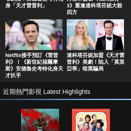
身「天才雷普利」
3》重逢達科塔芬妮大殺
四方
Netflix接手預訂《雷普
達科塔芬妮加盟《天才雷
利》！《新世紀福爾摩
普利》美劇！陷入「莫里
斯》安德魯史考特化身天
亞蒂」暗黑騙局
才扒手
近期熱門影視 Latest Highlights