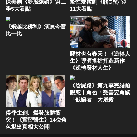
悚美劇《夢魘絕鎮》第二
級性愛韓劇《觸G核心》
季5大看點
11大看點
《飛越比佛利》演員今昔
比一比
廢材也有春天！《逆轉人
生》導演搭檔打造新作
《逆轉廢材人生》
《陰屍路》第九季完結前
賜死十角色！受害要角談
「低語者」大屠殺
得罪主創、爆發肢體衝
突！《實習醫生》14位角
色退出真相大公開