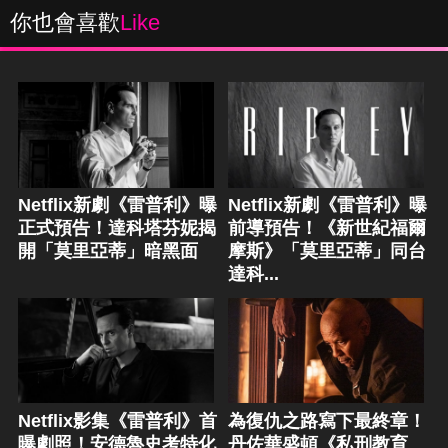
你也會喜歡
Like
Netflix新劇《雷普利》曝
Netflix新劇《雷普利》曝
正式預告！達科塔芬妮揭
前導預告！《新世紀福爾
開「莫里亞蒂」暗黑面
摩斯》「莫里亞蒂」同台
達科...
Netflix影集《雷普利》首
為復仇之路寫下最終章！
曝劇照！安德魯史考特化
丹佐華盛頓《私刑教育