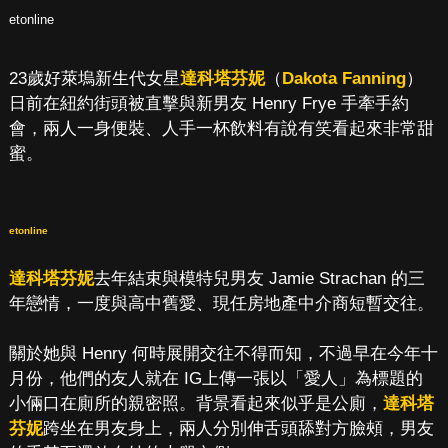
etonline
23歲好萊塢新生代女星
達科塔芬妮
（
Dakota Fanning
）
日前在紐約街頭被直擊與新男友 Henry Frye 手牽手約
會，兩人一身便裝、人手一杯飲料有說有笑看起來非常甜
蜜。
etonline
達科塔芬妮
去年結束與模特兒男友 Jamie Strachan 的三
年戀情，一度與高中舊愛、現任房地產中介商短暫交往。
關於她與 Henry 何時展開交往不得而知，不過早在今年十
月份，他們的友人就在 IG上傳一張以「愛人」為標題的
小倆口在廁所的親密照。背景看起來似乎是公廁，
達科塔
芬妮
跨坐在男友身上，兩人分別伸舌頭舔對方臉頰，男友