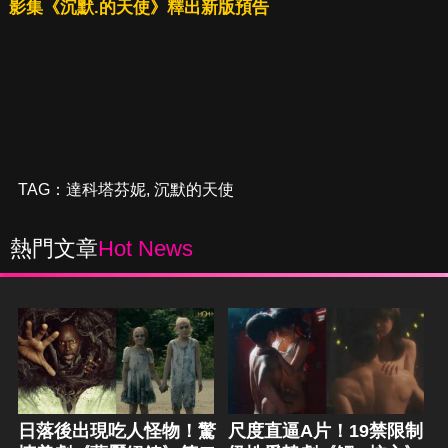
影集《沉默.的天使》釋出新版預告
TAG：
達科塔芬妮
,
沉默的天使
熱門文章
Hot News
日落後出現吃人怪物！驚
尺度直逼A片！19禁限制