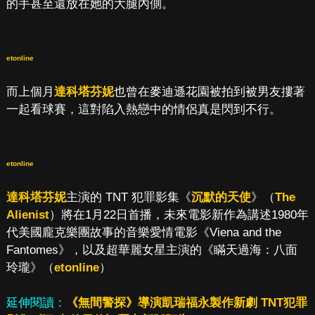
的手甚至還放在她的大腿內側。
etonline
而上個月
達科塔芬妮
也曾在麥迪遜花園被拍到被男友摟著
一起看球賽，這對陷入熱戀中的情侶真是閃到不行。
etonline
達科塔芬妮
主演的 TNT 犯罪影集《
沉默的天使
》（
The
Alienist
）將在1月22日首播，未來電影新作為講述1980年
代美國龐克樂團故事的音樂愛情電影《Viena and the
Fantomes》，以及超華麗女星主演的《瞞天過海：八面
玲瓏》（
etonline
）
延伸閱讀：
《無間警探》導演凱瑞福永製作新劇 TNT犯罪