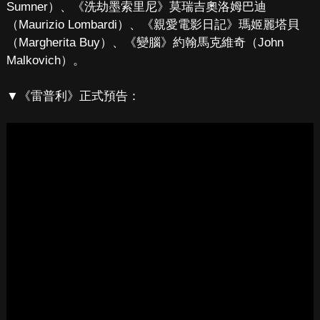
Sumner）、《洗劫墨索里尼》莫瑞吉奧洛姆巴迪
（Maurizio Lombardi）、《親愛電影日記》瑪姬麗塔貝
（Margherita Buy）、《變腦》約翰馬克維奇（John
Malkovich）。
▼《雷普利》正式預告：