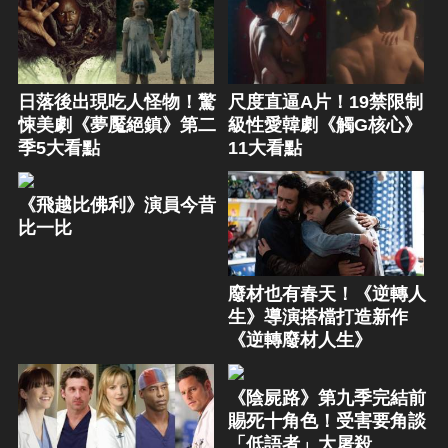
日落後出現吃人怪物！驚
尺度直逼A片！19禁限制
悚美劇《夢魘絕鎮》第二
級性愛韓劇《觸G核心》
季5大看點
11大看點
《飛越比佛利》演員今昔
比一比
廢材也有春天！《逆轉人
生》導演搭檔打造新作
《逆轉廢材人生》
《陰屍路》第九季完結前
賜死十角色！受害要角談
「低語者」大屠殺