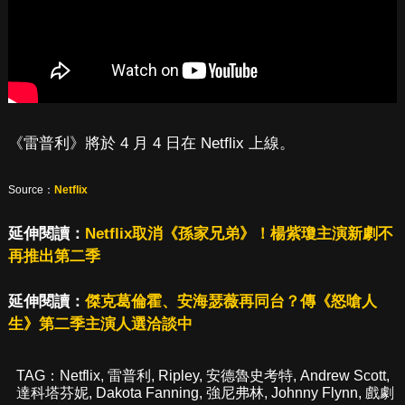
《雷普利》將於 4 月 4 日在 Netflix 上線。
Source：
Netflix
延伸閱讀：
Netflix取消《孫家兄弟》！楊紫瓊主演新劇不
再推出第二季
延伸閱讀：
傑克葛倫霍、安海瑟薇再同台？傳《怒嗆人
生》第二季主演人選洽談中
TAG：
Netflix
,
雷普利
,
Ripley
,
安德魯史考特
,
Andrew Scott
,
達科塔芬妮
,
Dakota Fanning
,
強尼弗林
,
Johnny Flynn
,
戲劇