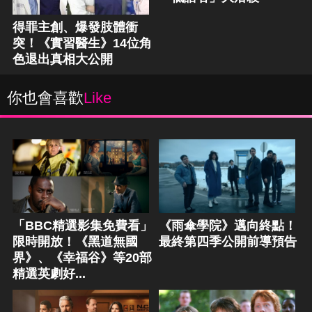
得罪主創、爆發肢體衝
突！《實習醫生》14位角
色退出真相大公開
你也會喜歡
Like
「BBC精選影集免費看」
《雨傘學院》邁向終點！
限時開放！《黑道無國
最終第四季公開前導預告
界》、《幸福谷》等20部
精選英劇好...