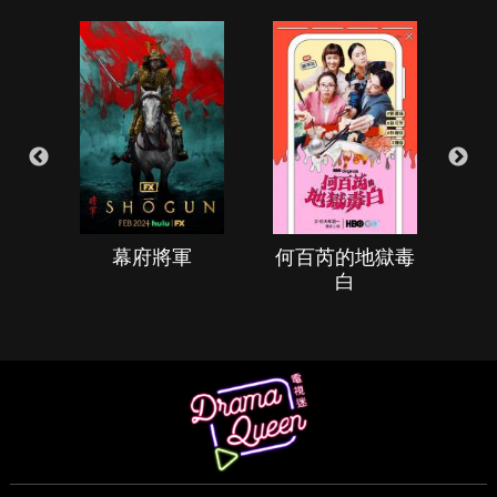
幕府將軍
何百芮的地獄毒
白