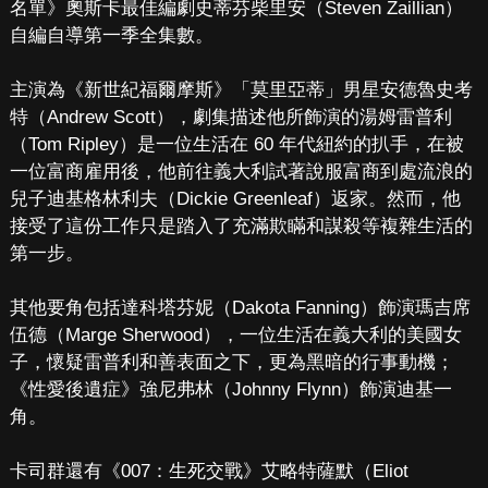
名單》奧斯卡最佳編劇史蒂芬柴里安（Steven Zaillian）
自編自導第一季全集數。
主演為《新世紀福爾摩斯》「莫里亞蒂」男星安德魯史考
特（Andrew Scott），劇集描述他所飾演的湯姆雷普利
（Tom Ripley）是一位生活在 60 年代紐約的扒手，在被
一位富商雇用後，他前往義大利試著說服富商到處流浪的
兒子迪基格林利夫（Dickie Greenleaf）返家。然而，他
接受了這份工作只是踏入了充滿欺瞞和謀殺等複雜生活的
第一步。
其他要角包括達科塔芬妮（Dakota Fanning）飾演瑪吉席
伍德（Marge Sherwood），一位生活在義大利的美國女
子，懷疑雷普利和善表面之下，更為黑暗的行事動機；
《性愛後遺症》強尼弗林（Johnny Flynn）飾演迪基一
角。
卡司群還有《007：生死交戰》艾略特薩默（Eliot