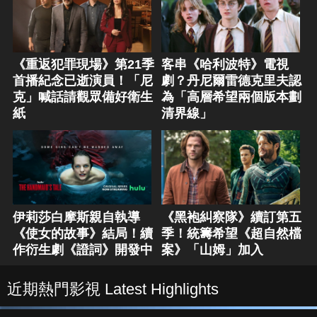
《重返犯罪現場》第21季
客串《哈利波特》電視
首播紀念已逝演員！「尼
劇？丹尼爾雷德克里夫認
克」喊話請觀眾備好衛生
為「高層希望兩個版本劃
紙
清界線」
伊莉莎白摩斯親自執導
《黑袍糾察隊》續訂第五
《使女的故事》結局！續
季！統籌希望《超自然檔
作衍生劇《證詞》開發中
案》「山姆」加入
近期熱門影視 Latest Highlights