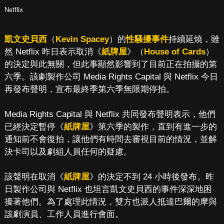
Netflix
凱文史貝西
（
Kevin Spacey
）的
性騷擾事件
持續延燒，雖
然 Netflix 昨日表示取消《
紙牌屋
》（
House of Cards
）
的決定與此無關，但此事顯然影響到了目前正在拍攝的第
六季。該劇製作公司 Media Rights Capital 與 Netflix 今日
再發布聲明，宣布最終季第六季無限期停拍。
Media Rights Capital 與 Netflix 共同發布聲明表示，他們
已經決定暫停《
紙牌屋
》第六季的製作，直到有進一步的
通知前不會復拍，讓他們有時間去審視目前的情況，並解
決卡司以及劇組人員任何的疑慮。
該聲明在取消《
紙牌屋
》的決定不到 24 小時後發布。昨
日製作公司與 Netflix 也坦言凱文史貝西的事件深深地困
擾著他們。為了處理此情況，雙方也派人抵達巴爾的摩與
該劇演員、工作人員進行會面。