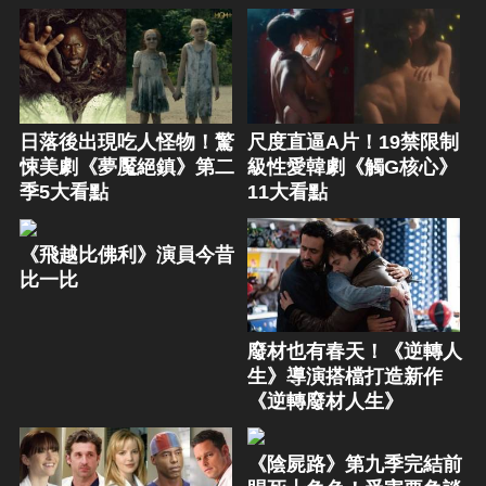
日落後出現吃人怪物！驚
尺度直逼A片！19禁限制
悚美劇《夢魘絕鎮》第二
級性愛韓劇《觸G核心》
季5大看點
11大看點
《飛越比佛利》演員今昔
比一比
廢材也有春天！《逆轉人
生》導演搭檔打造新作
《逆轉廢材人生》
《陰屍路》第九季完結前