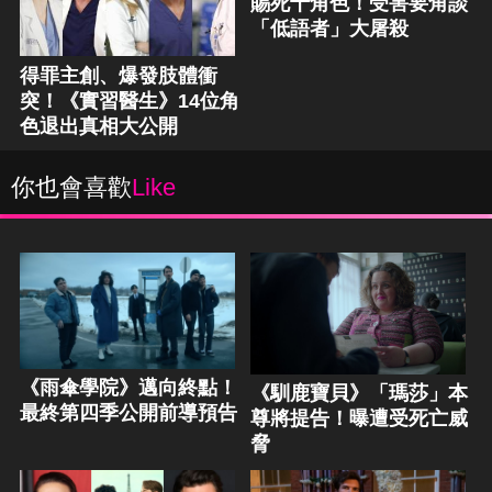
賜死十角色！受害要角談
「低語者」大屠殺
得罪主創、爆發肢體衝
突！《實習醫生》14位角
色退出真相大公開
你也會喜歡
Like
《雨傘學院》邁向終點！
《馴鹿寶貝》「瑪莎」本
最終第四季公開前導預告
尊將提告！曝遭受死亡威
脅