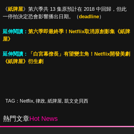
《
紙牌屋
》第六季共 13 集原預計在 2018 中回歸，但此
一停拍決定恐會影響播出日期。（
deadline
）
延伸閱讀：
第六季即最終季！Netflix取消原創影集《紙牌
屋》
延伸閱讀：
「白宮幕僚長」有望變主角！Netflix開發美劇
《紙牌屋》衍生劇
TAG：
Netflix
,
律政
,
紙牌屋
,
凱文史貝西
熱門文章
Hot News