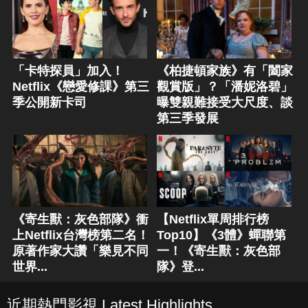
「卡特探員」加入！
《柏捷頓家族》有「闔家
Netflix《戀愛修課》第三
觀賞版」？「潘妮洛碧」
季公開新卡司
曝雙親難接受大尺度、談
第三季發展
《寄生獸：灰色部隊》衝
【Netflix單周排行榜
上Netflix台灣榜第二名！
Top10】《3體》蟬聯第
原著作家大讚「樂見不同
一！《寄生獸：灰色部
世界...
隊》登...
近期熱門影視 Latest Highlights