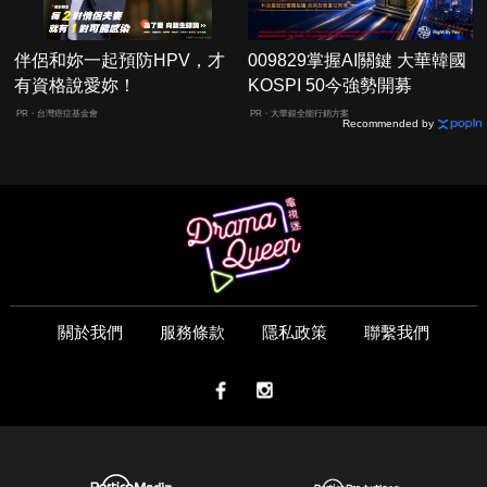
伴侶和妳一起預防HPV，才
009829掌握AI關鍵 大華韓國
有資格說愛妳！
KOSPI 50今強勢開募
PR・台灣癌症基金會
PR・大華銀全能行銷方案
Recommended by
關於我們
服務條款
隱私政策
聯繫我們