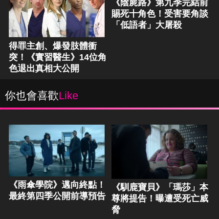
《陰屍路》第九季完結前
賜死十角色！受害要角談
「低語者」大屠殺
得罪主創、爆發肢體衝
突！《實習醫生》14位角
色退出真相大公開
你也會喜歡
Like
《雨傘學院》邁向終點！
《馴鹿寶貝》「瑪莎」本
最終第四季公開前導預告
尊將提告！曝遭受死亡威
脅