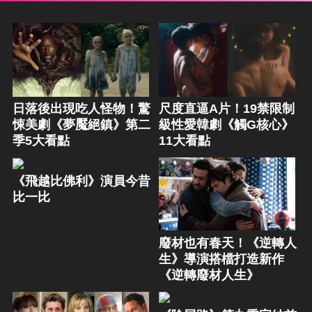
日落後出現吃人怪物！驚
尺度直逼A片！19禁限制
悚美劇《夢魘絕鎮》第二
級性愛韓劇《觸G核心》
季5大看點
11大看點
《飛越比佛利》演員今昔
比一比
廢材也有春天！《逆轉人
生》導演搭檔打造新作
《逆轉廢材人生》