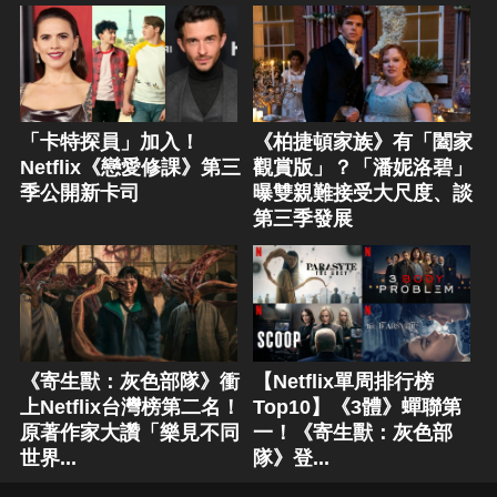
「卡特探員」加入！
《柏捷頓家族》有「闔家
Netflix《戀愛修課》第三
觀賞版」？「潘妮洛碧」
季公開新卡司
曝雙親難接受大尺度、談
第三季發展
《寄生獸：灰色部隊》衝
【Netflix單周排行榜
上Netflix台灣榜第二名！
Top10】《3體》蟬聯第
原著作家大讚「樂見不同
一！《寄生獸：灰色部
世界...
隊》登...