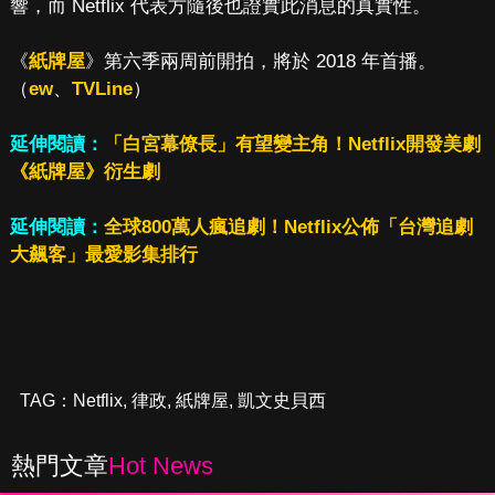
響，而 Netflix 代表方隨後也證實此消息的真實性。
《
紙牌屋
》第六季兩周前開拍，將於 2018 年首播。
（
ew
、
TVLine
）
延伸閱讀：
「白宮幕僚長」有望變主角！Netflix開發美劇
《紙牌屋》衍生劇
延伸閱讀：
全球800萬人瘋追劇！Netflix公佈「台灣追劇
大飆客」最愛影集排行
TAG：
Netflix
,
律政
,
紙牌屋
,
凱文史貝西
熱門文章
Hot News