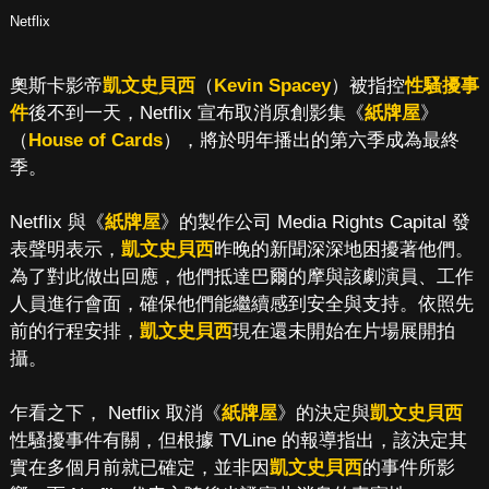
Netflix
奧斯卡影帝
凱文史貝西
（
Kevin Spacey
）被指控
性騷擾事
件
後不到一天，Netflix 宣布取消原創影集《
紙牌屋
》
（
House of Cards
），將於明年播出的第六季成為最終
季。
Netflix 與《
紙牌屋
》的製作公司 Media Rights Capital 發
表聲明表示，
凱文史貝西
昨晚的新聞深深地困擾著他們。
為了對此做出回應，他們抵達巴爾的摩與該劇演員、工作
人員進行會面，確保他們能繼續感到安全與支持。依照先
前的行程安排，
凱文史貝西
現在還未開始在片場展開拍
攝。
乍看之下， Netflix 取消《
紙牌屋
》的決定與
凱文史貝西
性騷擾事件有關，但根據 TVLine 的報導指出，該決定其
實在多個月前就已確定，並非因
凱文史貝西
的事件所影