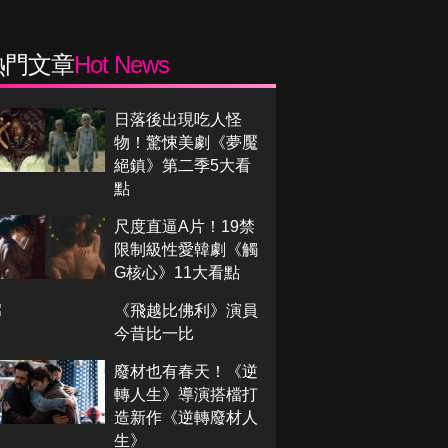
熱門文章
Hot News
日落後出現吃人怪
物！驚悚美劇《夢魘
絕鎮》第二季5大看
點
尺度直逼A片！19禁
限制級性愛韓劇《觸
G核心》11大看點
《飛越比佛利》演員
今昔比一比
廢材也有春天！《逆
轉人生》導演搭檔打
造新作《逆轉廢材人
生》