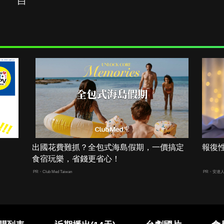
白
出國花費難抓？全包式海島假期，一價搞定
報復
食宿玩樂，省錢更省心！
PR・Club Med Taiwan
PR・安達