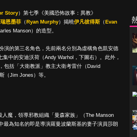
r Story
）第七季《美國恐怖故事：異教》
創
瑞恩墨菲
（
Ryan Murphy
）揭曉
伊凡彼得斯
（
Evan
les Manson）的造型。
扮演的第三名角色，先前兩名分別為虛構角色凱安德
第七集中的安迪沃荷（Andy Warhol，下圖右）。此外，
包括「大衛教派」教主大衛考雷什（David
（Jim Jones）等。
殺人魔，領導邪教組織「曼森家族」（The Manson
害者中最為知名的即是導演羅曼波蘭斯基的妻子演員莎朗