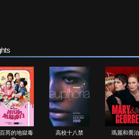
hts
百芮的地獄毒
高校十八禁
瑪麗和喬