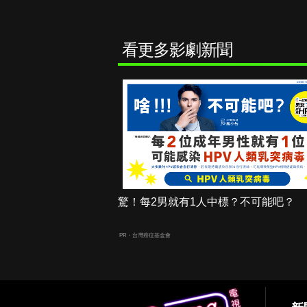
看更多影劇新聞
驚！每2男就有1人中標？不可能吧？
PR・台灣癌症基金會