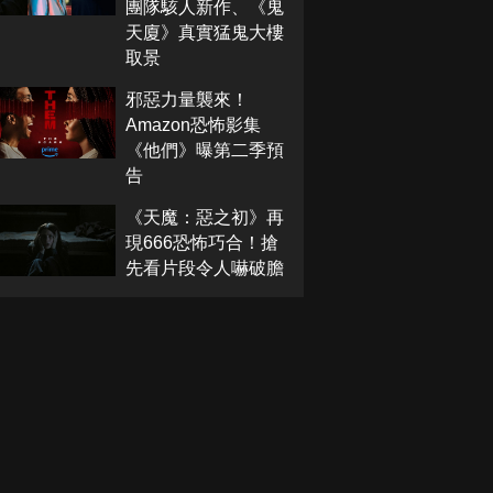
團隊駭人新作、《鬼
天廈》真實猛鬼大樓
取景
邪惡力量襲來！
Amazon恐怖影集
《他們》曝第二季預
告
《天魔：惡之初》再
現666恐怖巧合！搶
先看片段令人嚇破膽