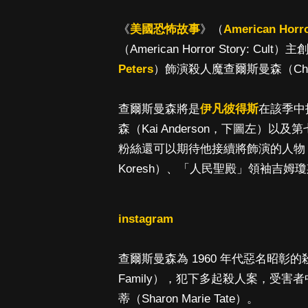
《
美國恐怖故事
》（
American Horro
（American Horror Story: Cult）主
Peters
）飾演殺人魔查爾斯曼森（Char
查爾斯曼森將是
伊凡彼得斯
在該季中
森（Kai Anderson，下圖左）以及
粉絲還可以期待他接續將飾演的人物，
Koresh）、「人民聖殿」領袖吉姆瓊斯
instagram
查爾斯曼森為 1960 年代惡名昭彰的
Family），犯下多起殺人案，受
蒂（Sharon Marie Tate）。