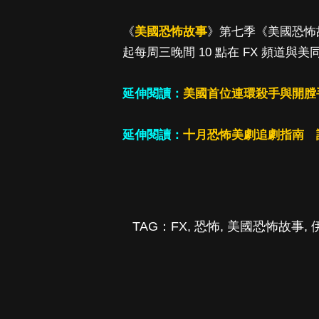
《
美國恐怖故事
》第七季《美國恐怖故事
起每周三晚間 10 點在 FX 頻道與
延伸閱讀：
美國首位連環殺手與開膛
延伸閱讀：
十月恐怖美劇追劇指南 
TAG：
FX
,
恐怖
,
美國恐怖故事
,