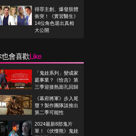
得罪主創、爆發肢體
衝突！《實習醫生》
14位角色退出真相
大公開
你也會喜歡
Like
「鬼娃系列」變成家
庭事業？《恰吉》第
三季迎接熟面孔回歸
《幕府將軍》步入尾
聲？製作團隊談推出
第二季可能性
2024最新8部鬼片
單！《伏慄熊》鬼娃