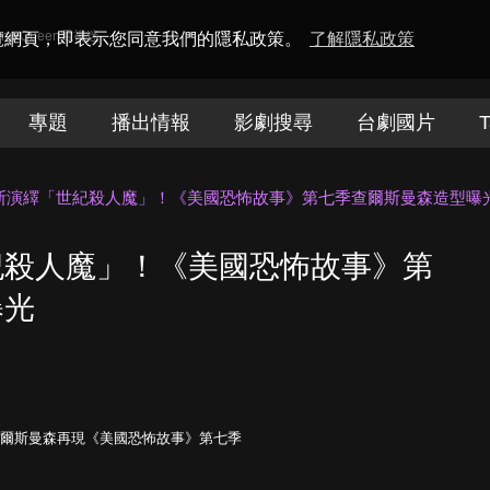
amaQueen電視迷
瀏覽網頁，即表示您同意我們的隱私政策。
了解隱私政策
專題
播出情報
影劇搜尋
台劇國片
T
斯演繹「世紀殺人魔」！《美國恐怖故事》第七季查爾斯曼森造型曝
紀殺人魔」！《美國恐怖故事》第
曝光