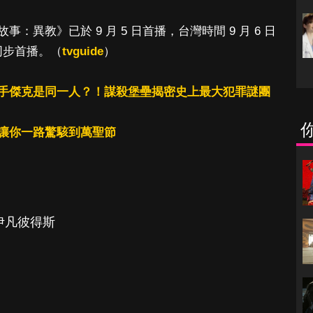
：異教》已於 9 月 5 日首播，台灣時間 9 月 6 日
美同步首播。（
tvguide
）
手傑克是同一人？！謀殺堡壘揭密史上最大犯罪謎團
讓你一路驚駭到萬聖節
伊凡彼得斯