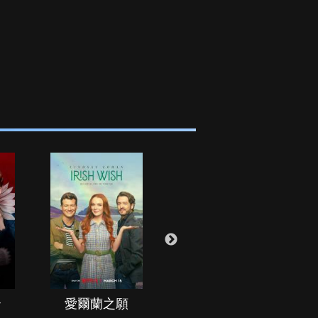
治
愛爾蘭之願
空戰群英