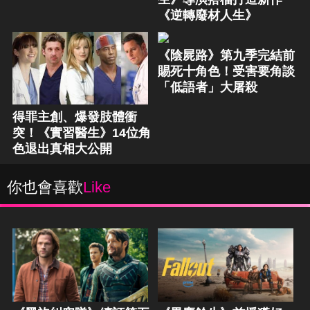
《逆轉廢材人生》
《陰屍路》第九季完結前
賜死十角色！受害要角談
「低語者」大屠殺
得罪主創、爆發肢體衝
突！《實習醫生》14位角
色退出真相大公開
你也會喜歡
Like