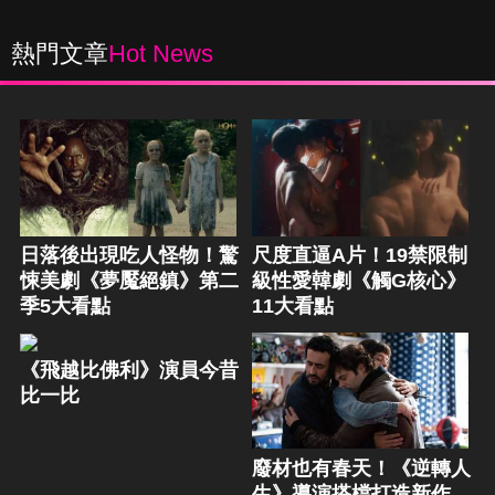
熱門文章
Hot News
日落後出現吃人怪物！驚
尺度直逼A片！19禁限制
悚美劇《夢魘絕鎮》第二
級性愛韓劇《觸G核心》
季5大看點
11大看點
《飛越比佛利》演員今昔
比一比
廢材也有春天！《逆轉人
生》導演搭檔打造新作