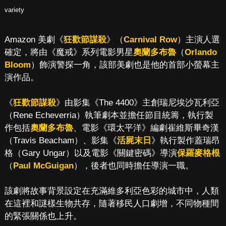
variety
Amazon 美劇《
狂歡節謀殺
》（
Carnival Row
）主演人選
確定，將由《魔戒》系列電影男星
奧蘭多布魯
（
Orlando
Bloom
）飾演警探一角，該部美劇也是他的首部小螢幕主
演作品。
《
狂歡節謀殺
》由影集《The 4400》主創瑞尼埃沙瓦利亞
（Rene Echeverria）執筆劇本並擔任節目統籌，執行製
作包括
奧蘭多布魯
、電影《環太平洋》編劇崔維斯畢奇漢
（Travis Beacham）、影集《
活屍末日
》執行製作蓋瑞昂
格（Gary Ungar）以及電影《關鍵密碼》導演
保羅麥格根
（
Paul McGuigan
），後者也同時擔任導演一職。
該劇將故事背景設定在充滿維多利亞色彩的城市中，人類
在這裡和謎樣生物共存，隨著移民人口劇增，不同物種間
的緊張關係也上升。