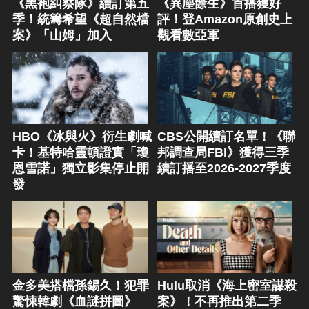
《黑袍糾察隊》續訂第五
《異塵餘生》首播獲好
季！統籌希望《超自然檔
評！登Amazon原創史上
案》「山姆」加入
觀看數亞軍
HBO《冰與火》衍生劇喊
CBS公開續訂名單！《聯
卡！基特哈靈頓證實「瓊
邦調查局FBI》獲得三季
恩雪諾」獨立影集停止開
續訂播至2026-2027季度
發
金多美搭檔孫錫久！犯罪
Hulu取消《海上密室謀殺
驚悚韓劇《血謎拼圖》
案》！不再推出第二季