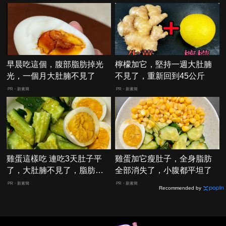
早晨吃這個，腹部脂肪掉光
檸檬加它，堅持一週大肚腩
光，一個月大肚腩不見了
不見了，重新回到45公斤
PR・新素簡
PR・新素簡
雞蛋這樣吃 連吃3天肚子平
雞蛋加它瘦肚子，全身脂肪
了，大肚腩不見了，脂肪沒
全部消失了，小腹都平坦了
了！
PR・新素簡
PR・新素簡
Recommended by