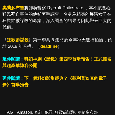
奧蘭多布魯
將飾演督察 Rycroft Philostrate ，本不該關心
難民死亡事件的他卻著手調查一名身為精靈的展演女子在
狂歡節被謀殺的命案，深入調查的結果將因此帶來巨大的
代價。
《
狂歡節謀殺
》第一季共 8 集將於今年秋天進行拍攝，預
計 2019 年首播。（
deadline
）
延伸閱讀：
科幻神劇《黑鏡》第四季首曝預告！正式篇名
與超豪華陣容公開
延伸閱讀：
下一個科幻影集經典？《菲利普狄克的電子
夢》首曝預告
TAG：
Amazon
,
奇幻
,
犯罪
,
狂歡節謀殺
,
奧蘭多布魯