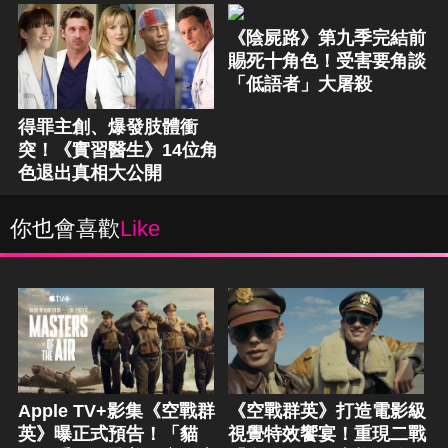
《陰屍路》第九季完結前
賜死十角色！受害要角談
「低語者」大屠殺
得罪主創、爆發肢體衝
突！《實習醫生》14位角
色退出真相大公開
你也會喜歡
Like
Apple TV+影集《空戰群
《空戰群英》打造電影級
英》曝正式預告！「貓
視覺特效饗宴！重現二戰