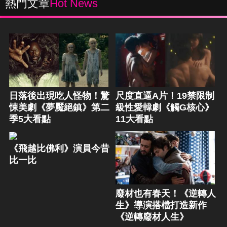
熱門文章
Hot News
日落後出現吃人怪物！驚
尺度直逼A片！19禁限制
悚美劇《夢魘絕鎮》第二
級性愛韓劇《觸G核心》
季5大看點
11大看點
《飛越比佛利》演員今昔
比一比
廢材也有春天！《逆轉人
生》導演搭檔打造新作
《逆轉廢材人生》