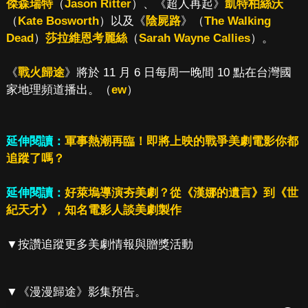
傑森瑞特
（
Jason Ritter
）、《超人再起》
凱特柏絲沃
（
Kate Bosworth
）以及《
陰屍路
》（
The Walking
Dead
）
莎拉維恩考麗絲
（
Sarah Wayne Callies
）。
《
戰火歸途
》將於 11 月 6 日每周一晚間 10 點在台灣國
家地理頻道播出。（
ew
）
延伸閱讀：
軍事熱潮再臨！即將上映的戰爭美劇電影你都
追蹤了嗎？
延伸閱讀：
好萊塢導演夯美劇？從《漢娜的遺言》到《世
紀天才》，知名電影人談美劇製作
▼按讚追蹤更多美劇情報與贈獎活動
▼《漫漫歸途》影集預告。