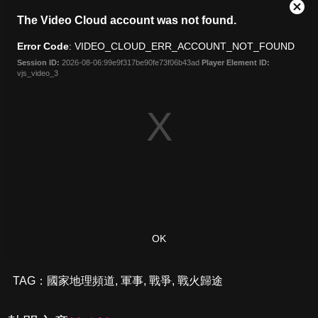
TAG：
國家地理頻道
,
軍事
,
戰爭
,
戰火歸途