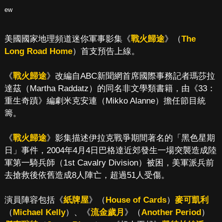
ew
美國國家地理頻道迷你軍事影集《
戰火歸途
》（
The
Long Road Home
）首支預告上線。
《
戰火歸途
》改編自ABC新聞網首席國際事務記者瑪莎拉
達茲（Martha Raddatz）的同名非文學類書籍，由《33：
重生奇蹟》編劇米克安連（Mikko Alanne）擔任節目統
籌。
《
戰火歸途
》影集描述伊拉克戰爭期間著名的「黑色星期
日」事件，2004年4月4日巴格達近郊發生一場突襲造成陸
軍第一騎兵師（1st Cavalry Division）被困，美軍派兵前
去搶救後依舊造成8人陣亡，超過51人受傷。
演員陣容包括《
紙牌屋
》（
House of Cards
）
麥可凱利
（
Michael Kelly
）、《
流金歲月
》（
Another Period
）