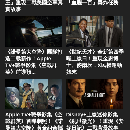
王」重現二戰美國空軍真
「血腥一百」轟炸任務
實故事
《諾曼第大空降》團隊打
《世紀天才》全新第四季
造二戰新作！Apple
曝上線日！重現金恩博
TV+戰爭影集《空戰群
士、麥爾坎．X民權運動
英》前導預...
始末
Apple TV+戰爭影集《空
Disney+上線迷你影集
戰群英》首曝劇照！《諾
《亂世微光》！重現《安
曼第大空降》黃金組合攜
妮日記》二戰背景故事