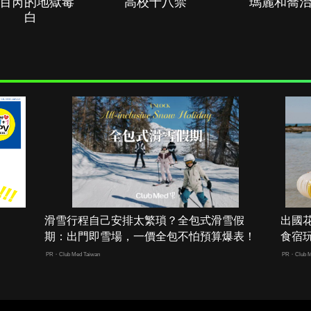
百芮的地獄毒
高校十八禁
瑪麗和喬
白
滑雪行程自己安排太繁瑣？全包式滑雪假
出國
期：出門即雪場，一價全包不怕預算爆表！
食宿
PR・Club Med Taiwan
PR・Club M