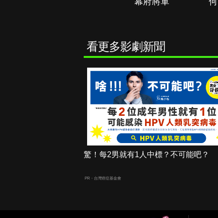
秘境春光
幕府將軍
何
看更多影劇新聞
驚！每2男就有1人中標？不可能吧？
PR・台灣癌症基金會