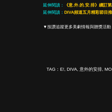
延伸閱讀：
《意.外.的.安.排》續
延伸閱讀：
DIVA頻道五月精彩節目
▼按讚追蹤更多美劇情報與贈獎活動
TAG：
E!
,
DIVA
,
意外的安排
,
MO