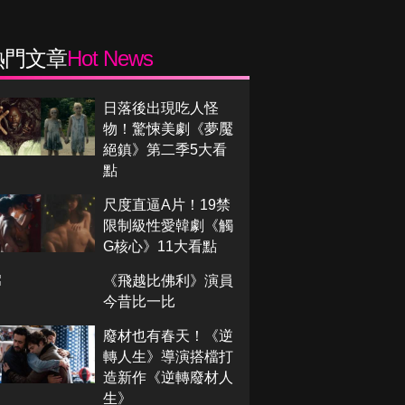
熱門文章
Hot News
日落後出現吃人怪
物！驚悚美劇《夢魘
絕鎮》第二季5大看
點
尺度直逼A片！19禁
限制級性愛韓劇《觸
G核心》11大看點
《飛越比佛利》演員
今昔比一比
廢材也有春天！《逆
轉人生》導演搭檔打
造新作《逆轉廢材人
生》