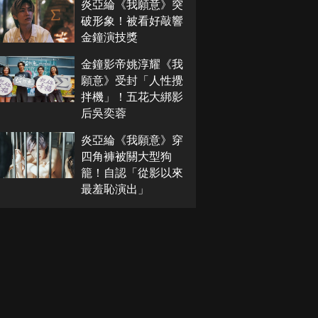
炎亞綸《我願意》突
破形象！被看好敲響
金鐘演技獎
金鐘影帝姚淳耀《我
願意》受封「人性攪
拌機」！五花大綁影
后吳奕蓉
炎亞綸《我願意》穿
四角褲被關大型狗
籠！自認「從影以來
最羞恥演出」