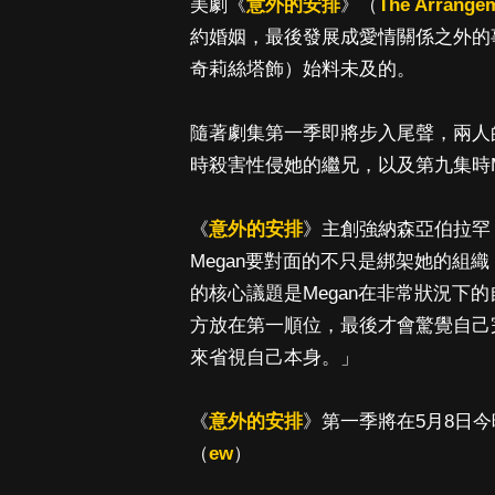
美劇《
意外的安排
》（
The Arrange
約婚姻，最後發展成愛情關係之外的事
奇莉絲塔飾）始料未及的。
隨著劇集第一季即將步入尾聲，兩人的
時殺害性侵她的繼兄，以及第九集時M
《
意外的安排
》主創強納森亞伯拉罕（J
Megan要對面的不只是綁架她的組
的核心議題是Megan在非常狀況下
方放在第一順位，最後才會驚覺自己
來省視自己本身。」
《
意外的安排
》第一季將在5月8日今晚
（
ew
）