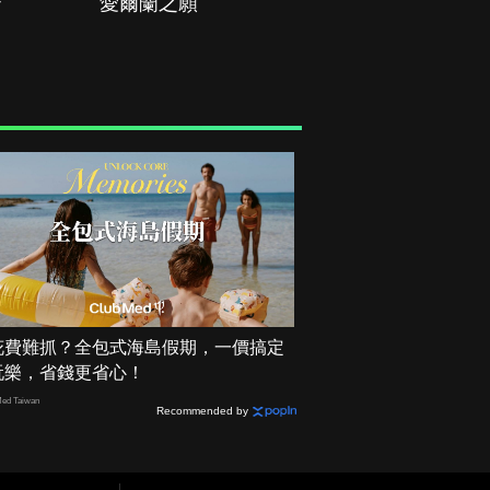
治
愛爾蘭之願
空戰群英
花費難抓？全包式海島假期，一價搞定
玩樂，省錢更省心！
ed Taiwan
Recommended by