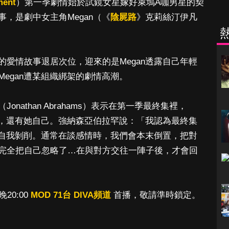
ment
）第一季劇情始於試鏡女星嫁好萊塢A咖男星的契
，是劇中女主角Megan（《
陰屍路
》克莉絲汀伊凡
愛情故事退居次位，迎來的是Megan透露自己年輕
egan遭某組織綁架的劇情高潮。
onathan Abrahams）表示在第一季最終集裡，
織，還有她自己。強納森亞伯拉罕說：「我認為最終集
的自我剝削。通常在談感情時，我們會本末倒置，把對
完全把自己忽略了…在與對方交往一陣子後，才會回
20:00
MOD 71台 DIVA頻道
首播，敬請準時鎖定。