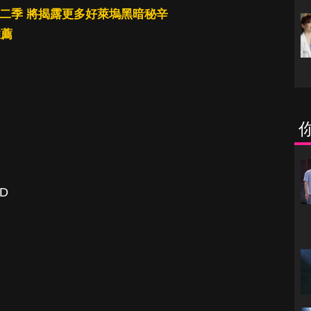
訂第二季 將揭露更多好萊塢黑暗秘辛
推薦
D