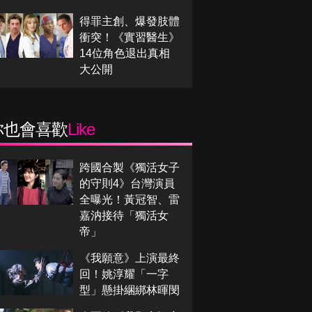
得罪主創、爆發肢體
衝突！《實習醫生》
14位角色退出真相
大公開
你也會喜歡
Like
跨國合製《獨活女子
的守則4》台灣演員
全曝光！黃冠智、雷
嘉汭接待「獨活女
帝」
《我願意》上演最終
回！姚淳耀「一字
型」懸掛綑綁林暉閔