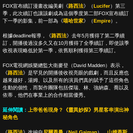
FOX宣布續訂漫畫改編美劇《
路西法
》（
Lucifer
）第三
季，此次續訂也讓該劇成為這個季度第二部FOX宣布續訂
下一季的影集，前一部為《
嘻哈世家
》（
Empire
）。
根據deadline報導，《
路西法
》去年5月獲得了第二季續
訂，開播後過沒多久又在10月獲得了全季續訂，即使該季
收視表現略低於第一季，依舊順利獲得第三季續訂。
FOX電視網娛樂總監大衛麥登（David Madden）表示，
《
路西法
》是罕見的開播後收視亮眼的戲劇，而且反應也
越來越好，湯姆、以及所有的演員們真的賦予了這些角色
生動的個性，而製作團隊包括傑瑞、林、強納森、喬以及
依蒂，他們在事業上的合作相當優秀。
延伸閱讀：
上帝爸爸現身？《靈異妙探》男星客串演出神
秘角色
《
路西法
》改編自
尼爾蓋曼
（
Neil Gaiman
）、
山姆蓋斯