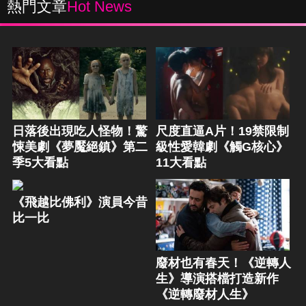
熱門文章
Hot News
日落後出現吃人怪物！驚
尺度直逼A片！19禁限制
悚美劇《夢魘絕鎮》第二
級性愛韓劇《觸G核心》
季5大看點
11大看點
《飛越比佛利》演員今昔
比一比
廢材也有春天！《逆轉人
生》導演搭檔打造新作
《逆轉廢材人生》