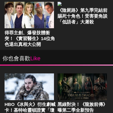
《陰屍路》第九季完結前
賜死十角色！受害要角談
「低語者」大屠殺
得罪主創、爆發肢體衝
突！《實習醫生》14位角
色退出真相大公開
你也會喜歡
Like
HBO《冰與火》衍生劇喊
黑綠對決！《龍族前傳》
卡！基特哈靈頓證實「瓊
曝第二季全新預告