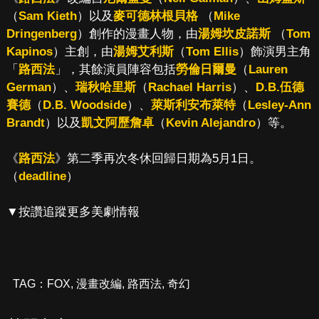
（
Sam Kieth
）以及
麥可德林根貝格
（
Mike
Dringenberg
）創作的漫畫人物，由
湯姆坎皮諾斯
（
Tom
Kapinos
）主創，由
湯姆艾利斯
（
Tom Ellis
）飾演男主角
「
路西法
」，其餘演員陣容包括
勞倫日爾曼
（
Lauren
German
）、
瑞秋哈里斯
（
Rachael Harris
）、
D.B.伍德
賽德
（
D.B. Woodside
）、
萊斯利安布萊特
（
Lesley-Ann
Brandt
）以及
凱文阿歷詹卓
（
Kevin Alejandro
）等。
《
路西法
》第二季再次冬休回歸日期為5月1日。
（
deadline
）
▼按讚追蹤更多美劇情報
TAG：
FOX
,
漫畫改編
,
路西法
,
奇幻