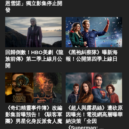
恩雪諾」獨立影集停止開
發
回歸倒數！HBO美劇《龍
《黑袍糾察隊》曝新海
族前傳》第二季上線月公
報！公開第四季上線日
開
《奇幻精靈事件簿》改編
《超人與露易絲》遭砍原
影集首曝預告！《駭客軍
因曝光！電視網高層曝華
團》男星化身反派食人魔
納決策「全因
《Superman: ...