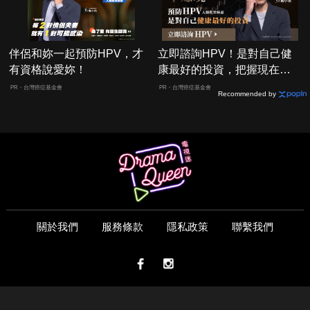
伴侶和妳一起預防HPV，才
立即諮詢HPV！是對自己健
有資格說愛妳！
康最好的投資，把握現在不
嫌晚！
PR・台灣癌症基金會
PR・台灣癌症基金會
Recommended by
關於我們
服務條款
隱私政策
聯繫我們