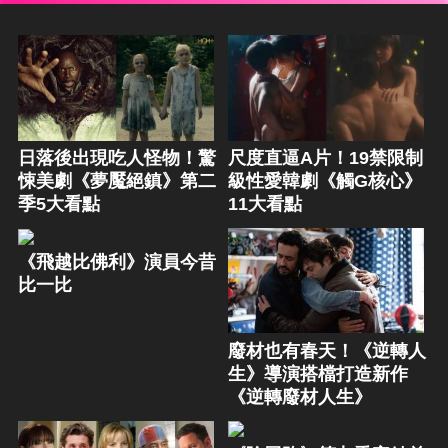
日落後出現吃人怪物！驚
尺度直逼A片！19禁限制
悚美劇《夢魘絕鎮》第二
級性愛韓劇《觸G核心》
季5大看點
11大看點
《飛越比佛利》演員今昔
比一比
廢材也有春天！《逆轉人
生》導演搭檔打造新作
《逆轉廢材人生》