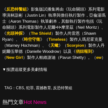
《
反恐特警組
》影集版試播集將由《玩命關頭》系列電影
導演林詣彬（Justin Lin）執導與擔任執行製作，亞倫湯瑪
士（Aaron Thomas）執筆劇本，其餘執行製作包括《玩
命關頭》系列電影製作人尼爾•H•摩里茲（Neil Moritz）、
《
光頭神探
》（
The Shield
）製作人尚雷恩（Shawn
Ryan）、《
時空守衛
》（
Timeless
）製作人瑪尼霍克曼
（Marney Hochman）、《
天蠍
》（
Scorpion
）製作人丹
妮爾伍華德（Danielle Woodrow）以及《
俏妞報到
》
（
New Girl
）製作人帕維謝迪（Pavun Shetty）。（
ew
）
▼按讚追蹤更多美劇情報
TAG：
CBS
,
犯罪
,
震撼教育
,
反恐特警組
熱門文章
Hot News