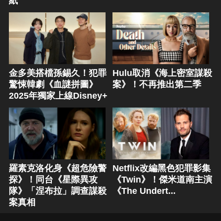
紙
金多美搭檔孫錫久！犯罪
Hulu取消《海上密室謀殺
驚悚韓劇《血謎拼圖》
案》！不再推出第二季
2025年獨家上線Disney+
羅素克洛化身《超危險警
Netflix改編黑色犯罪影集
探》！同台《星際異攻
《Twin》！傑米道南主演
隊》「涅布拉」調查謀殺
《The Undert...
案真相