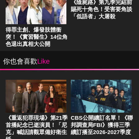
《陰屍路》第九季完結前
賜死十角色！受害要角談
「低語者」大屠殺
得罪主創、爆發肢體衝
突！《實習醫生》14位角
色退出真相大公開
你也會喜歡
Like
《重返犯罪現場》第21季
CBS公開續訂名單！《聯
首播紀念已逝演員！「尼
邦調查局FBI》獲得三季
克」喊話請觀眾備好衛生
續訂播至2026-2027季度