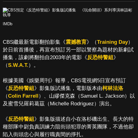
IMDb
CBS繼最新電影翻拍影集《
震撼教育
》（
Training Day
）
於日前首播後，再宣布預訂另一部以警察為題材的新劇試
播集，該劇將翻拍自2003年的電影《
反恐特警組
》
（
S.W.A.T.
）。
根據美國《娛樂周刊》報導，CBS電視網5日宣布預訂
《
反恐特警組
》影集版試播集，電影版本由
柯林法洛
（
Colin Farrell
）、山繆傑克森（Samuel L. Jackson）以
及蜜雪兒羅莉葛茲（Michelle Rodriguez）演出。
《
反恐特警組
》影集版描述自小在洛杉磯出生、長大的特
種部隊中尉負責訓練力阻街頭犯罪的菁英團隊，不過他卻
陷入街頭忠心與履行職責間的掙扎。