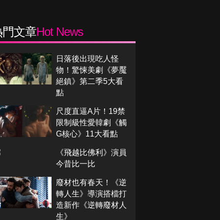
熱門文章
Hot News
日落後出現吃人怪
物！驚悚美劇《夢魘
絕鎮》第二季5大看
點
尺度直逼A片！19禁
限制級性愛韓劇《觸
G核心》11大看點
《飛越比佛利》演員
今昔比一比
廢材也有春天！《逆
轉人生》導演搭檔打
造新作《逆轉廢材人
生》