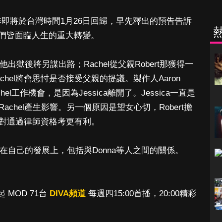
即將於台灣時間1月26日回歸，早先釋出的預告告訴
們皆面臨人生的重大轉變。
l他出獄後將另謀出路；Rachel從父親Robert那獲得一
hel將會思忖是否接受父親的提議。製作人Aaron
chel工作機會，是因為Jessica離開了。Jessica一直是
Rachel產生影響。另一個原因是望女心切，Robert擔
公司對通過律師資格考更有利。
放在自己的發展上，包括與Donna等人之間的關係。
 MOD 71台
DIVA頻道
每週四15:00首播，20:00精彩