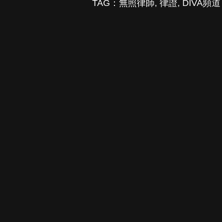
TAG：
無照律師
,
律證
,
DIVA頻道