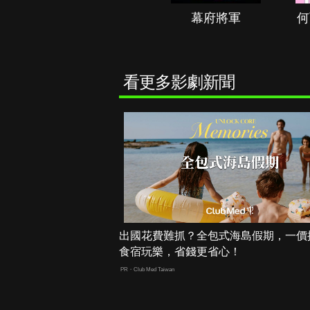
秘境春光
幕府將軍
何
看更多影劇新聞
出國花費難抓？全包式海島假期，一價
食宿玩樂，省錢更省心！
PR・Club Med Taiwan