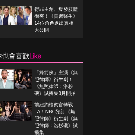
得罪主創、爆發肢體
衝突！《實習醫生》
14位角色退出真相
大公開
你也會喜歡
Like
「綠箭俠」主演《無
照律師》衍生劇！
《無照律師：洛杉
磯》試播集3月開拍
前紐約檢察官轉戰
LA！NBC預訂《無
照律師》衍生劇《無
照律師：洛杉磯》試
播集