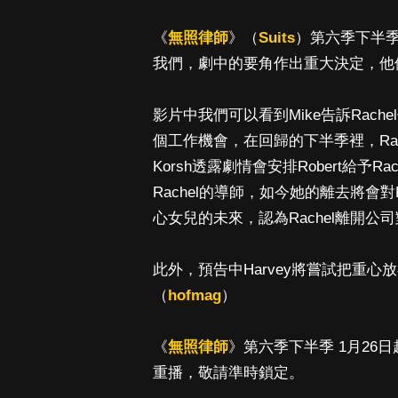
《
無照律師
》（
Suits
）第六季下半季
我們，劇中的要角作出重大決定，他
影片中我們可以看到Mike告訴Rache
個工作機會，在回歸的下半季裡，Rac
Korsh透露劇情會安排Robert給予Ra
Rachel的導師，如今她的離去將會對
心女兒的未來，認為Rachel離開
此外，預告中Harvey將嘗試把重心
（
hofmag
）
《
無照律師
》第六季下半季 1月26日起
重播，敬請準時鎖定。