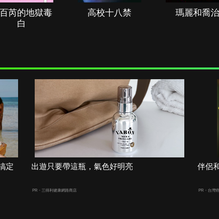
百芮的地獄毒
高校十八禁
瑪麗和喬
白
搞定
出遊只要帶這瓶，氣色好明亮
伴侶
PR・三得利健康網路商店
PR・台灣